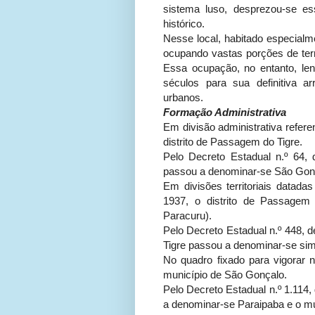
sistema luso, desprezou-se ess
histórico.
Nesse local, habitado especial
ocupando vastas porções de terr
Essa ocupação, no entanto, le
séculos para sua definitiva a
urbanos.
Formação Administrativa
Em divisão administrativa refere
distrito de Passagem do Tigre.
Pelo Decreto Estadual n.º 64,
passou a denominar-se São Gon
Em divisões territoriais data
1937, o distrito de Passagem
Paracuru).
Pelo Decreto Estadual n.º 448, 
Tigre passou a denominar-se si
No quadro fixado para vigorar n
município de São Gonçalo.
Pelo Decreto Estadual n.º 1.114,
a denominar-se Paraipaba e o m