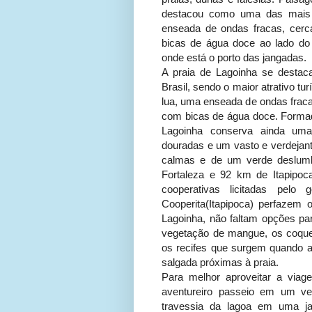
destacou como uma das mais b
enseada de ondas fracas, cerc
bicas de água doce ao lado do 
onde está o porto das jangadas.
A praia de Lagoinha se desta
Brasil, sendo o maior atrativo t
lua, uma enseada de ondas fraca
com bicas de água doce. Formad
Lagoinha conserva ainda uma
douradas e um vasto e verdejan
calmas e de um verde deslumb
Fortaleza e 92 km de Itapipoca
cooperativas licitadas pelo
Cooperita(Itapipoca) perfazem
Lagoinha, não faltam opções par
vegetação de mangue, os coque
os recifes que surgem quando a
salgada próximas à praia.
Para melhor aproveitar a viag
aventureiro passeio em um ve
travessia da lagoa em uma ja