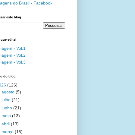
agens do Brasil - Facebook
sar este blog
 que editei
lagem - Vol.1
lagem - Vol.2
lagem - Vol.3
vo do blog
026
(126)
►
agosto
(5)
►
julho
(21)
►
junho
(21)
►
maio
(13)
►
abril
(13)
►
março
(15)