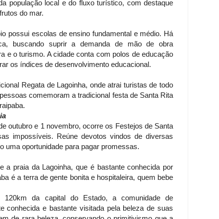
 população local e do fluxo turístico, com destaque
rutos do mar.
io possui escolas de ensino fundamental e médio. Há
nica, buscando suprir a demanda de mão de obra
ura e o turismo. A cidade conta com polos de educação
rar os índices de desenvolvimento educacional.
cional Regata de Lagoinha, onde atrai turistas de todo
pessoas comemoram a tradicional festa de Santa Rita
raipaba.
ia
 de outubro e 1 novembro, ocorre os Festejos de Santa
sas impossíveis. Reúne devotos vindos de diversas
omo uma oportunidade para pagar promessas.
e a praia da Lagoinha, que é bastante conhecida por
ba é a terra de gente bonita e hospitaleira, quem bebe
e 120km da capital do Estado, a comunidade de
e conhecida e bastante visitada pela beleza de suas
gem de rara beleza, conservando o primitivismo que a