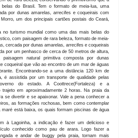
elas do Brasil. Tem o formato de meia-lua, uma
ada por dunas amarelas, arrecifes e coqueirais com
Morro, um dos principais cartões postais do Ceará,
ca no turismo mundial como uma das mais belas do
urístico, com paisagem de rara beleza, formato de meia-
s, cercada por dunas amarelas, arrecifes e coqueirais
a por um penhasco de cerca de 50 metros de altura,
 paisagem natural primitiva composta por dunas
te coqueiral que vão ao encontro de um mar de águas
rante. Encontrando-se a uma distância 120 km de
, é assistida por um transporte de qualidade pelas
 governo do estado. A Coottrece(Fortaleza) e a
 o trajeto em aproximadamente 2 horas. Na praia da
a se divertir e se apaixonar. Vale a pena conhecer a
iros, as formações rochosas, bem como contemplar
 maré está baixa, os quais formam piscinas de água
em à Lagoinha, a indicação é fazer um delicioso e
ículo conhecido como pau de arara. Logo fazer a
ngada e andar de buggy pela praia, tornam mais