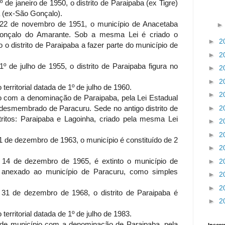
º de janeiro de 1950, o distrito de Paraipaba (ex Tigre)
a (ex-São Gonçalo).
e 22 de novembro de 1951, o município de Anacetaba
onçalo do Amarante. Sob a mesma Lei é criado o
►
2
o distrito de Paraipaba a fazer parte do município de
►
2
 1º de julho de 1955, o distrito de Paraipaba figura no
►
2
►
2
rritorial datada de 1º de julho de 1960.
►
2
o com a denominação de Paraipaba, pela Lei Estadual
►
2
, desmembrado de Paracuru. Sede no antigo distrito de
tritos: Paraipaba e Lagoinha, criado pela mesma Lei
►
2
►
2
 31 de dezembro de 1963, o município é constituído de 2
►
2
e 14 de dezembro de 1965, é extinto o município de
►
2
io anexado ao município de Paracuru, como simples
►
2
►
2
e 31 de dezembro de 1968, o distrito de Paraipaba é
►
2
rritorial datada de 1º de julho de 1983.
 de município com a denominação de Paraipaba, pela
Inscre