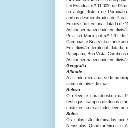
Lei Estadual n.º 11.009, de 05 
no antigo distrito de Paraipaba
ambos desmembrados de Paracaur
Em divisão territorial datada de 1
Assim permanecendo em divisão t
Pela Lei Municipal n.º 170, de
Camboas e Boa Vista e anexados
Em divisão territorial datada 
Paraipaba, Boa Vista, Camboas 
Assim permanecendo em divisão t
Geografia
Altitude
A altitude média da sede munici
acima do nível do mar.
Relevo
O relevo é característico da P
restingas, campos de dunas e áre
costeiros, com altitudes levemen
Solos
Os solos são dominados por A
Neossolos Quartzarênicos e A