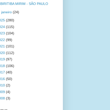
BIRITIBA MIRIM - SÃO PAULO
►
janeiro
(24)
025
(280)
024
(115)
023
(104)
022
(99)
021
(101)
020
(112)
019
(97)
018
(106)
017
(40)
016
(50)
010
(2)
009
(4)
008
(3)
ver-se