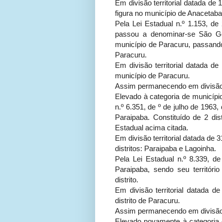
Em divisão territorial datada de 1
figura no município de Anacetab
Pela Lei Estadual n.º 1.153, d
passou a denominar-se São G
município de Paracuru, passando 
Paracuru.
Em divisão territorial datada de
município de Paracuru.
Assim permanecendo em divisão te
Elevado à categoria de municípi
n.º 6.351, de º de julho de 1963
Paraipaba. Constituído de 2 dis
Estadual acima citada.
Em divisão territorial datada de
distritos: Paraipaba e Lagoinha.
Pela Lei Estadual n.º 8.339, d
Paraipaba, sendo seu territór
distrito.
Em divisão territorial datada d
distrito de Paracuru.
Assim permanecendo em divisão te
Elevado novamente à categoria