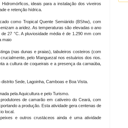
Hidromórficos, ideais para a instalação dos viveiros
ade e retenção hídrica.
ficado como Tropical Quente Semiárido (BShw), com
amenizam a aridez. As temperaturas são elevadas o ano
o de 27 °C. A pluviosidade média é de 1.290 mm com
a maio
inga (nas dunas e praias), tabuleiros costeiros (com
 crucialmente, pelo Manguezal nos estuários dos rios.
ta a cultura de coqueirais e a presença da carnaúba,
o distrito Sede, Lagoinha, Camboas e Boa Vista.
ada pela Aquicultura e pelo Turismo.
produtores de camarão em cativeiro do Ceará, com
ortando a produção. Esta atividade gera centenas de
o local.
 peixes e outros crustáceos ainda é uma atividade