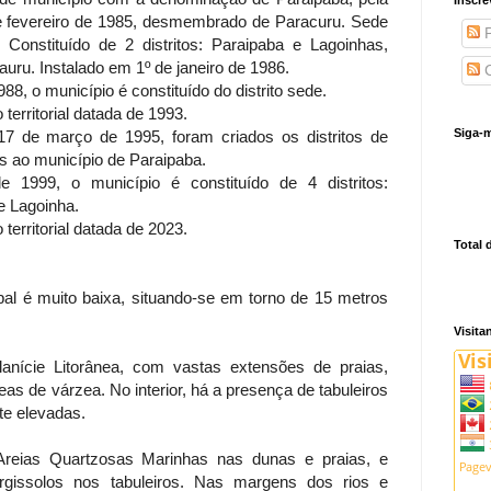
de fevereiro de 1985, desmembrado de Paracuru. Sede
P
. Constituído de 2 distritos: Paraipaba e Lagoinhas,
u. Instalado em 1º de janeiro de 1986.
C
988, o município é constituído do distrito sede.
erritorial datada de 1993.
Siga-m
 17 de março de 1995, foram criados os distritos de
 ao município de Paraipaba.
de 1999, o município é constituído de 4 distritos:
e Lagoinha.
erritorial datada de 2023.
Total 
pal é muito baixa, situando-se em torno de 15 metros
Visita
lanície Litorânea, com vastas extensões de praias,
as de várzea. No interior, há a presença de tabuleiros
te elevadas.
reias Quartzosas Marinhas nas dunas e praias, e
rgissolos nos tabuleiros. Nas margens dos rios e