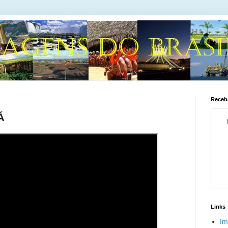
Receba
Á
Links
Im