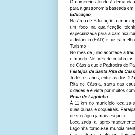
O comércio atende à demanda da
para a gastronomia baseada em f
Educação
Na área de Educação, o municíp
um foco na qualificação téc
especializada para a carcinicult
a distância (EAD) e busca melho
Turismo
No mês de julho acontece a tradi
o mundo. No mês de outubro as 
de Cássia que é Padroeira de Pa
Festejos de Santa Rita de Cáss
Todos os anos, entre os dias 22
Rita de Cássia, santa das cau
cidades e é vista por muitos c
Praia de Lagoinha
À 11 km do município localiza-s
suas dunas e coqueirais. Paraipa
de sua água jamais esquece.
Localizada a aproximadament
Lagoinha tornou-se mundialment
praias, dunas e falésias. Paisa