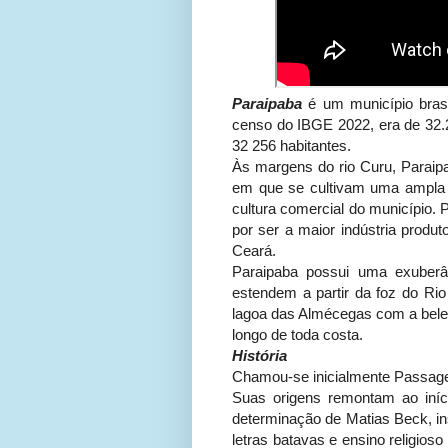
Paraipaba
é um município brasi
censo do IBGE 2022, era de 32.2
32 256 habitantes.
Às margens do rio Curu, Paraip
em que se cultivam uma ampla v
cultura comercial do município.
por ser a maior indústria produ
Ceará.
Paraipaba possui uma exuber
estendem a partir da foz do Rio
lagoa das Almécegas com a belez
longo de toda costa.
História
Chamou-se inicialmente Passage
Suas origens remontam ao iníc
determinação de Matias Beck, in
letras batavas e ensino religios