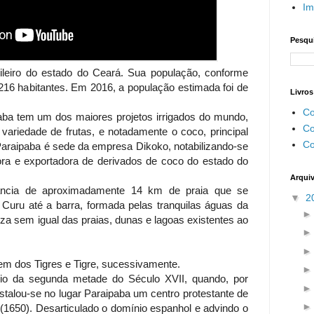
Im
Pesqui
leiro do estado do Ceará. Sua população, conforme
16 habitantes. Em 2016, a população estimada foi de
Livros
Co
aba tem um dos maiores projetos irrigados do mundo,
Co
ariedade de frutas, e notadamente o coco, principal
Co
 Paraipaba é sede da empresa Dikoko, notabilizando-se
tora e exportadora de derivados de coco do estado do
Arqui
ância de aproximadamente 14 km de praia que se
▼
2
 Curu até a barra, formada pelas tranquilas águas da
a sem igual das praias, dunas e lagoas existentes ao
m dos Tigres e Tigre, sucessivamente.
io da segunda metade do Século XVII, quando, por
stalou-se no lugar Paraipaba um centro protestante de
o (1650). Desarticulado o domínio espanhol e advindo o