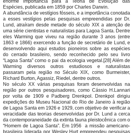
enorme importância para a Teoria de Evolução das
Espécies, publicada em 1859 por Charles Darwin.
A abundância de vestígios fósseis, e a importância conotada
a esses vestígios pelas pesquisas empreendidas por Dr.
Lund, atraíram desde metade do século XIX a atenção de
uma série cientistas e naturalistas para Lagoa Santa. Dentre
eles Warming que viveu na região durante 3 anos (entre
1863 e 1866) exercendo a função de secretário de Lund, e
desenvolvendo aqui estudos pioneiros sobre as espécies
do cerrado brasileiro, sendo reconhecido pelo seu livro
“Lagoa Santa” como o pai da ecologia vegetal.[28] Além de
Warming diversos outros estudiosos e naturalistas
passaram pela região no Século XIX, como Burmeister,
Richard Burton, Agassiz, Riedel, dentre outros.
No século XX várias pesquisas foram desenvolvidas na
região por outros pesquisadores, como Cássio H.Lannari
por volta de 1909 e Padberg Drenkpol. Drenkpol dirigiu
expedições do Museu Nacional do Rio de Janeiro à região
de Lagoa Santa em 1926 e 1929, com objetivo de verificar a
veracidade das teorias desenvolvidas por Dr. Lund a cerca
da contemporaneidade da extinta fauna pleistocênica com o
“Homem de Lagoa Santa”. Em 1956 a missão americano-
brasileira liderada por Wesley Hurt empreendeu pesquisas