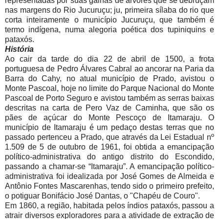
representadas por suas galhas de árvores que se debruçam
nas margens do Rio Jucuruçu; ju, primeira sílaba do rio que
corta inteiramente o município Jucuruçu, que também é
termo indígena, numa alegoria poética dos tupiniquins e
pataxós.
História
Ao cair da tarde do dia 22 de abril de 1500, a frota
portuguesa de Pedro Álvares Cabral ao ancorar na Paria da
Barra do Cahy, no atual município de Prado, avistou o
Monte Pascoal, hoje no limite do Parque Nacional do Monte
Pascoal de Porto Seguro e avistou também as serras baixas
descritas na carta de Pero Vaz de Caminha, que são os
pães de açúcar do Monte Pescoço de Itamaraju. O
município de Itamaraju é um pedaço destas terras que no
passado pertenceu a Prado, que através da Lei Estadual nº
1.509 de 5 de outubro de 1961, foi obtida a emancipação
político-administrativa do antigo distrito do Escondido,
passando a chamar-se “Itamaraju”. A emancipação político-
administrativa foi idealizada por José Gomes de Almeida e
Antônio Fontes Mascarenhas, tendo sido o primeiro prefeito,
o potiguar Bonifácio José Dantas, o "Chapéu de Couro".
Em 1860, a região, habitada pelos índios pataxós, passou a
atrair diversos exploradores para a atividade de extração de