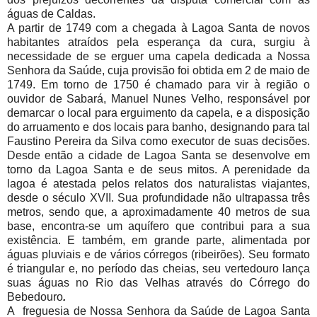
águas de Caldas.
A partir de 1749 com a chegada à Lagoa Santa de novos
habitantes atraídos pela esperança da cura, surgiu à
necessidade de se erguer uma capela dedicada a Nossa
Senhora da Saúde, cuja provisão foi obtida em 2 de maio de
1749. Em torno de 1750 é chamado para vir à região o
ouvidor de Sabará, Manuel Nunes Velho, responsável por
demarcar o local para erguimento da capela, e a disposição
do arruamento e dos locais para banho, designando para tal
Faustino Pereira da Silva como executor de suas decisões.
Desde então a cidade de Lagoa Santa se desenvolve em
torno da Lagoa Santa e de seus mitos. A perenidade da
lagoa é atestada pelos relatos dos naturalistas viajantes,
desde o século XVII. Sua profundidade não ultrapassa três
metros, sendo que, a aproximadamente 40 metros de sua
base, encontra-se um aquífero que contribui para a sua
existência. E também, em grande parte, alimentada por
águas pluviais e de vários córregos (ribeirões). Seu formato
é triangular e, no período das cheias, seu vertedouro lança
suas águas no Rio das Velhas através do Córrego do
Bebedouro
.
A freguesia de Nossa Senhora da Saúde de Lagoa Santa