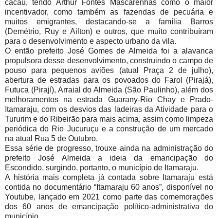
cacau, tendo Arthur Fontes Mascarenhas como o maior
incentivador, como também as fazendas de pecuária e
muitos emigrantes, destacando-se a família Barros
(Demétrio, Ruy e Ailton) e outros, que muito contribuíram
para o desenvolvimento e aspecto urbano da vila.
O então prefeito José Gomes de Almeida foi a alavanca
propulsora desse desenvolvimento, construindo o campo de
pouso para pequenos aviões (atual Praça 2 de julho),
abertura de estradas para os povoados do Farol (Pirajá),
Futuca (Pirají), Arraial do Almeida (São Paulinho), além dos
melhoramentos na estrada Guarany-Rio Chay e Prado-
Itamaraju, com os desvios das ladeiras da Atividade para o
Tururim e do Ribeirão para mais acima, assim como limpeza
periódica do Rio Jucuruçu e a construção de um mercado
na atual Rua 5 de Outubro.
Essa série de progresso, trouxe ainda na administração do
prefeito José Almeida a ideia da emancipação do
Escondido, surgindo, portanto, o município de Itamaraju.
A história mais completa já contada sobre Itamaraju está
contida no documentário “Itamaraju 60 anos”, disponível no
Youtube, lançado em 2021 como parte das comemorações
dos 60 anos de emancipação político-administrativa do
município.