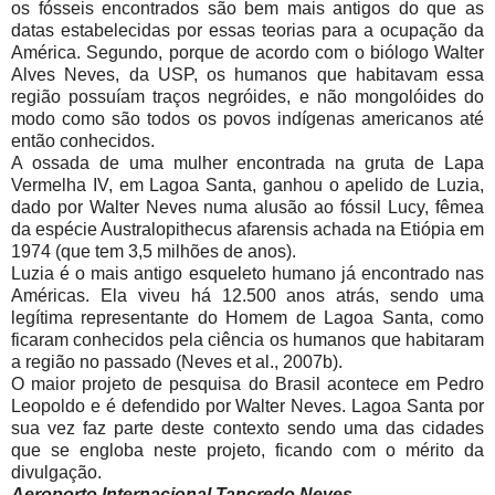
os fósseis encontrados são bem mais antigos do que as
datas estabelecidas por essas teorias para a ocupação da
América. Segundo, porque de acordo com o biólogo Walter
Alves Neves, da USP, os humanos que habitavam essa
região possuíam traços negróides, e não mongolóides do
modo como são todos os povos indígenas americanos até
então conhecidos.
A ossada de uma mulher encontrada na gruta de Lapa
Vermelha IV, em Lagoa Santa, ganhou o apelido de Luzia,
dado por Walter Neves numa alusão ao fóssil Lucy, fêmea
da espécie Australopithecus afarensis achada na Etiópia em
1974 (que tem 3,5 milhões de anos).
Luzia é o mais antigo esqueleto humano já encontrado nas
Américas. Ela viveu há 12.500 anos atrás, sendo uma
legítima representante do Homem de Lagoa Santa, como
ficaram conhecidos pela ciência os humanos que habitaram
a região no passado (Neves et al., 2007b).
O maior projeto de pesquisa do Brasil acontece em Pedro
Leopoldo e é defendido por Walter Neves. Lagoa Santa por
sua vez faz parte deste contexto sendo uma das cidades
que se engloba neste projeto, ficando com o mérito da
divulgação.
Aeroporto Internacional Tancredo Neves