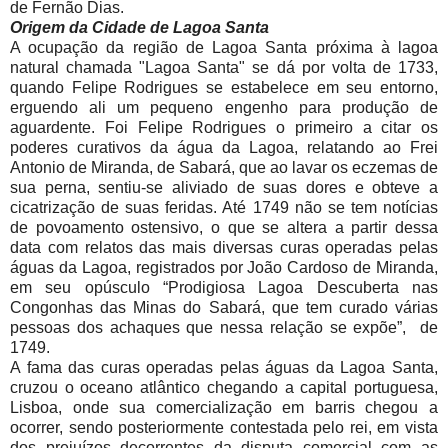
de Fernão Dias.
Origem da Cidade de Lagoa Santa
A ocupação da região de Lagoa Santa próxima à lagoa
natural chamada "Lagoa Santa" se dá por volta de 1733,
quando Felipe Rodrigues se estabelece em seu entorno,
erguendo ali um pequeno engenho para produção de
aguardente. Foi Felipe Rodrigues o primeiro a citar os
poderes curativos da água da Lagoa, relatando ao Frei
Antonio de Miranda, de Sabará, que ao lavar os eczemas de
sua perna, sentiu-se aliviado de suas dores e obteve a
cicatrização de suas feridas. Até 1749 não se tem notícias
de povoamento ostensivo, o que se altera a partir dessa
data com relatos das mais diversas curas operadas pelas
águas da Lagoa, registrados por João Cardoso de Miranda,
em seu opúsculo “Prodigiosa Lagoa Descuberta nas
Congonhas das Minas do Sabará, que tem curado várias
pessoas dos achaques que nessa relação se expõe”, de
1749.
A fama das curas operadas pelas águas da Lagoa Santa,
cruzou o oceano atlântico chegando a capital portuguesa,
Lisboa, onde sua comercialização em barris chegou a
ocorrer, sendo posteriormente contestada pelo rei, em vista
dos prejuízos decorrentes da disputa comercial com as