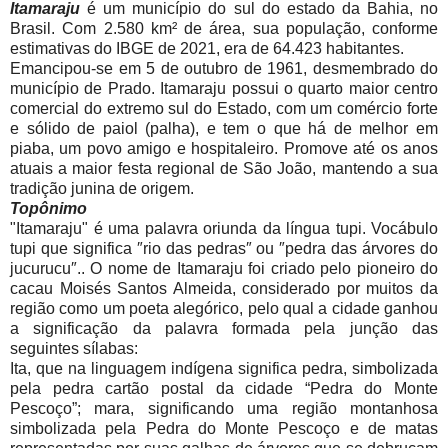
Itamaraju
é um município do sul do estado da Bahia, no
Brasil. Com 2.580 km² de área, sua população, conforme
estimativas do IBGE de 2021, era de 64.423 habitantes.
Emancipou-se em 5 de outubro de 1961, desmembrado do
município de Prado. Itamaraju possui o quarto maior centro
comercial do extremo sul do Estado, com um comércio forte
e sólido de paiol (palha), e tem o que há de melhor em
piaba, um povo amigo e hospitaleiro. Promove até os anos
atuais a maior festa regional de São João, mantendo a sua
tradição junina de origem.
Topônimo
"Itamaraju" é uma palavra oriunda da língua tupi. Vocábulo
tupi que significa ″rio das pedras″ ou ″pedra das árvores do
jucurucu″.. O nome de Itamaraju foi criado pelo pioneiro do
cacau Moisés Santos Almeida, considerado por muitos da
região como um poeta alegórico, pelo qual a cidade ganhou
a significação da palavra formada pela junção das
seguintes sílabas:
Ita, que na linguagem indígena significa pedra, simbolizada
pela pedra cartão postal da cidade “Pedra do Monte
Pescoço”; mara, significando uma região montanhosa
simbolizada pela Pedra do Monte Pescoço e de matas