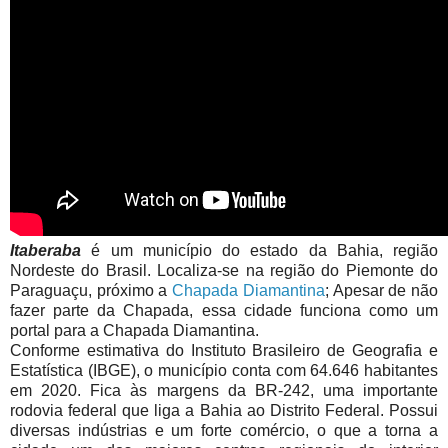
Itaberaba
é um município do estado da Bahia, região
Nordeste do Brasil. Localiza-se na região do Piemonte do
Paraguaçu, próximo a
Chapada Diamantina
; Apesar de não
fazer parte da Chapada, essa cidade funciona como um
portal para a Chapada Diamantina.
Conforme estimativa do Instituto Brasileiro de Geografia e
Estatística (IBGE), o município conta com 64.646 habitantes
em 2020. Fica às margens da BR-242, uma importante
rodovia federal que liga a Bahia ao Distrito Federal. Possui
diversas indústrias e um forte comércio, o que a torna a