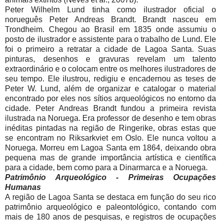
Peter Wilhelm Lund tinha como ilustrador oficial o
norueguês Peter Andreas Brandt. Brandt nasceu em
Trondheim. Chegou ao Brasil em 1835 onde assumiu o
posto de ilustrador e assistente para o trabalho de Lund. Ele
foi o primeiro a retratar a cidade de Lagoa Santa. Suas
pinturas, desenhos e gravuras revelam um talento
extraordinário e o colocam entre os melhores ilustradores de
seu tempo. Ele ilustrou, redigiu e encadernou as teses de
Peter W. Lund, além de organizar e catalogar o material
encontrado por eles nos sítios arqueológicos no entorno da
cidade. Peter Andreas Brandt fundou a primeira revista
ilustrada na Noruega. Era professor de desenho e tem obras
inéditas pintadas na região de Ringerike, obras estas que
se encontram no Riksarkviet em Oslo. Ele nunca voltou a
Noruega. Morreu em Lagoa Santa em 1864, deixando obra
pequena mas de grande importância artística e científica
para a cidade, bem como para a Dinarmarca e a Noruega.
Patrimônio Arqueológico - Primeiras Ocupações
Humanas
A região de Lagoa Santa se destaca em função do seu rico
patrimônio arqueológico e paleontológico, contando com
mais de 180 anos de pesquisas, e registros de ocupações