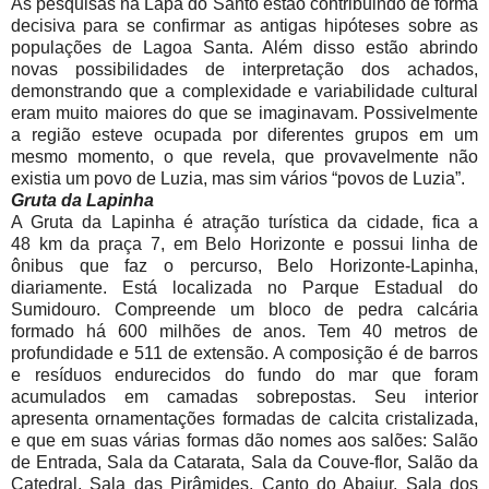
As pesquisas na Lapa do Santo estão contribuindo de forma
decisiva para se confirmar as antigas hipóteses sobre as
populações de Lagoa Santa. Além disso estão abrindo
novas possibilidades de interpretação dos achados,
demonstrando que a complexidade e variabilidade cultural
eram muito maiores do que se imaginavam. Possivelmente
a região esteve ocupada por diferentes grupos em um
mesmo momento, o que revela, que provavelmente não
existia um povo de Luzia, mas sim vários “povos de Luzia”.
Gruta da Lapinha
A Gruta da Lapinha é atração turística da cidade, fica a
48 km da praça 7, em Belo Horizonte e possui linha de
ônibus que faz o percurso, Belo Horizonte-Lapinha,
diariamente. Está localizada no Parque Estadual do
Sumidouro. Compreende um bloco de pedra calcária
formado há 600 milhões de anos. Tem 40 metros de
profundidade e 511 de extensão. A composição é de barros
e resíduos endurecidos do fundo do mar que foram
acumulados em camadas sobrepostas. Seu interior
apresenta ornamentações formadas de calcita cristalizada,
e que em suas várias formas dão nomes aos salões: Salão
de Entrada, Sala da Catarata, Sala da Couve-flor, Salão da
Catedral, Sala das Pirâmides, Canto do Abajur, Sala dos