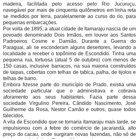
madeira, facilitada pelo acesso pelo Rio Jucuruçu,
navegável por mais de cinquenta quilômetros em linha reta
se medidos por terra, paralelamente ao curso do rio, para
pequenas embarcações.
Por volta de 1895, a atual cidade de Itamaraju nascia de um
povoado denominado Dois Irmãos, em louvor aos Santos
Padroeiros Cosme e Damião. Durante a Guerra do
Paraguai, ali se esconderam alguns desertores, levando a
localidade a receber o topônimo de Escondido. Tinha uma
pequena rua, tortuosa (atual 5 de outubro) com menos de
150 casas, inclusive barracos, na sua maioria construídos
de taipas, cobertas com telhas de tabica, palha, de tijolos e
telhas de barro.
Embora fizesse parte do município de Prado, existia uma
sociedade particular que o administrava e cobrava
aforamento aos seus habitantes. Fazia parte dessa
sociedade Virgulino Pereira, Cândido Nascimento, José
Guilherme da Rosa, Nestor Camão e outros, quase todos
falecidos.
A vila de Escondido que se tornaria Itamaraju mais tarde, se
impulsionou com a febre do comércio de jacarandá, alto
preço do cacau, onde surgiram novas fazendas, não só de