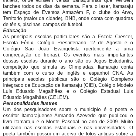
trailers, onde existem várias barraquinhas que vendem
lanches todos os dias da semana. Para o lazer, Itamaraju
tem Espaço de Eventos Armazém F, o clube do Arvo,
Territorio (maior da cidade), BNB, onde conta com quadras
de tênis, piscinas, campos de futebol.
Educação
As principais escolas particulares são a Escola Crescer,
Escola Fênix, Colégio Presbiteriano 12 de Agosto e o
Colégio São João Evangelista (pertencente a uma
congregação de freiras). Os eventos mais importantes
dessas escolas durante o ano são os Jogos Estudantis,
competição que simula as Olimpíadas. Itamaraju conta
também com o curso de inglês e espanhol CNA. As
principais escolas públicas são o Colégio Complexo
Integrado de Educação de Itamaraju (CIEI), Colégio Modelo
Luís Eduardo Magalhães e o Colégio Estadual Luis
Eduardo Magalhães (CELEM).
Personalidades ilustres
Um dos pesquisadores sobre o município é o poeta e
escritor Itamarajuense Armando Azevedo que publicou o
livro Itamaraju e o Monte Pascoal no ano de 2009. Muito
utilizado nas escolas estaduais e nas universidades. O
poeta também possui um acervo de fotos antigas sobre a