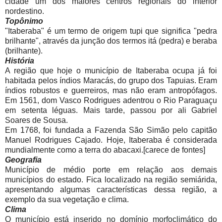
cidade um dos maiores centros regionais do interior
nordestino.
Topônimo
"Itaberaba" é um termo de origem tupi que significa "pedra
brilhante", através da junção dos termos itá (pedra) e beraba
(brilhante).
História
A região que hoje o município de Itaberaba ocupa já foi
habitada pelos índios Maracás, do grupo dos Tapuias. Eram
índios robustos e guerreiros, mas não eram antropófagos.
Em 1561, dom Vasco Rodrigues adentrou o Rio Paraguaçu
em setenta léguas. Mais tarde, passou por ali Gabriel
Soares de Sousa.
Em 1768, foi fundada a Fazenda São Simão pelo capitão
Manuel Rodrigues Cajado. Hoje, Itaberaba é considerada
mundialmente como a terra do abacaxi.[carece de fontes]
Geografia
Município de médio porte em relação aos demais
municípios do estado. Fica localizado na região semiárida,
apresentando algumas características dessa região, a
exemplo da sua vegetação e clima.
Clima
O município está inserido no domínio morfoclimático do