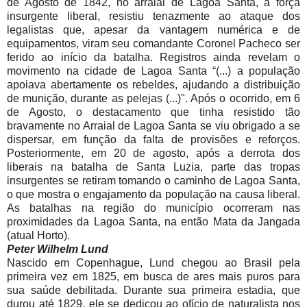
de Agosto de 1842, no arraial de Lagoa Santa, a força
insurgente liberal, resistiu tenazmente ao ataque dos
legalistas que, apesar da vantagem numérica e de
equipamentos, viram seu comandante Coronel Pacheco ser
ferido ao início da batalha. Registros ainda revelam o
movimento na cidade de Lagoa Santa “(...) a população
apoiava abertamente os rebeldes, ajudando a distribuição
de munição, durante as pelejas (...)". Após o ocorrido, em 6
de Agosto, o destacamento que tinha resistido tão
bravamente no Arraial de Lagoa Santa se viu obrigado a se
dispersar, em função da falta de provisões e reforços.
Posteriormente, em 20 de agosto, após a derrota dos
liberais na batalha de Santa Luzia, parte das tropas
insurgentes se retiram tomando o caminho de Lagoa Santa,
o que mostra o engajamento da população na causa liberal.
As batalhas na região do município ocorreram nas
proximidades da Lagoa Santa, na então Mata da Jangada
(atual Horto).
Peter Wilhelm Lund
Nascido em Copenhague, Lund chegou ao Brasil pela
primeira vez em 1825, em busca de ares mais puros para
sua saúde debilitada. Durante sua primeira estadia, que
durou até 1829, ele se dedicou ao ofício de naturalista nos