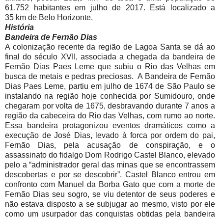
61.752 habitantes em julho de 2017. Está localizado a
35 km de Belo Horizonte.
História
Bandeira de Fernão Dias
A colonização recente da região de Lagoa Santa se dá ao
final do século XVII, associada a chegada da bandeira de
Fernão Dias Paes Leme que subiu o Rio das Velhas em
busca de metais e pedras preciosas. A Bandeira de Fernão
Dias Paes Leme, partiu em julho de 1674 de São Paulo se
instalando na região hoje conhecida por Sumidouro, onde
chegaram por volta de 1675, desbravando durante 7 anos a
região da cabeceira do Rio das Velhas, com rumo ao norte.
Essa bandeira protagonizou eventos dramáticos como a
execução de José Dias, levado à forca por ordem do pai,
Fernão Dias, pela acusação de conspiração, e o
assassinato do fidalgo Dom Rodrigo Castel Blanco, elevado
pelo a “administrador geral das minas que se encontrassem
descobertas e por se descobrir”. Castel Blanco entrou em
confronto com Manuel da Borba Gato que com a morte de
Fernão Dias seu sogro, se viu detentor de seus poderes e
não estava disposto a se subjugar ao mesmo, visto por ele
como um usurpador das conquistas obtidas pela bandeira