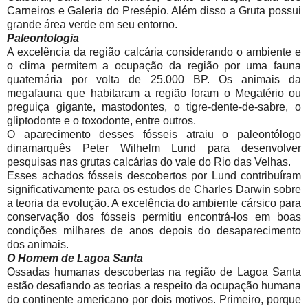
Carneiros e Galeria do Presépio. Além disso a Gruta possui
grande área verde em seu entorno.
Paleontologia
A excelência da região calcária considerando o ambiente e
o clima permitem a ocupação da região por uma fauna
quaternária por volta de 25.000 BP. Os animais da
megafauna que habitaram a região foram o Megatério ou
preguiça gigante, mastodontes, o tigre-dente-de-sabre, o
gliptodonte e o toxodonte, entre outros.
O aparecimento desses fósseis atraiu o paleontólogo
dinamarquês Peter Wilhelm Lund para desenvolver
pesquisas nas grutas calcárias do vale do Rio das Velhas.
Esses achados fósseis descobertos por Lund contribuíram
significativamente para os estudos de Charles Darwin sobre
a teoria da evolução. A excelência do ambiente cársico para
conservação dos fósseis permitiu encontrá-los em boas
condições milhares de anos depois do desaparecimento
dos animais.
O Homem de Lagoa Santa
Ossadas humanas descobertas na região de Lagoa Santa
estão desafiando as teorias a respeito da ocupação humana
do continente americano por dois motivos. Primeiro, porque