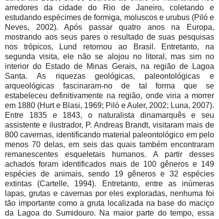
arredores da cidade do Rio de Janeiro, coletando e
estudando espécimes de formiga, moluscos e urubus (Piló e
Neves, 2002). Após passar quatro anos na Europa,
mostrando aos seus pares o resultado de suas pesquisas
nos trópicos, Lund retornou ao Brasil. Entretanto, na
segunda visita, ele não se alojou no litoral, mas sim no
interior do Estado de Minas Gerais, na região de Lagoa
Santa. As riquezas geológicas, paleontológicas e
arqueológicas fascinaram-no de tal forma que se
estabeleceu definitivamente na região, onde viria a morrer
em 1880 (Hurt e Blasi, 1969; Piló e Auler, 2002; Luna, 2007).
Entre 1835 e 1843, o naturalista dinamarquês e seu
assistente e ilustrador, P. Andreas Brandt, visitaram mais de
800 cavernas, identificando material paleontológico em pelo
menos 70 delas, em seis das quais também encontraram
remanescentes esqueletais humanos. A partir desses
achados foram identificados mais de 100 gêneros e 149
espécies de animais, sendo 19 gêneros e 32 espécies
extintas (Cartelle, 1994). Entretanto, entre as inúmeras
lapas, grutas e cavernas por eles exploradas, nenhuma foi
tão importante como a gruta localizada na base do maciço
da Lagoa do Sumidouro. Na maior parte do tempo, essa