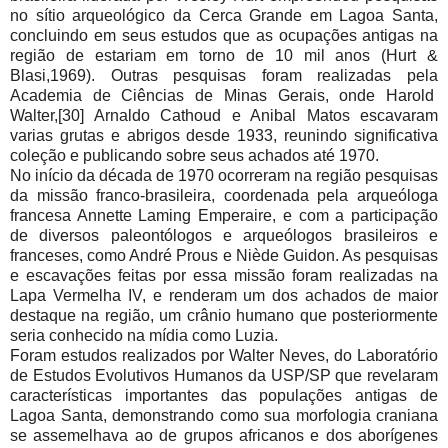
no sítio arqueológico da Cerca Grande em Lagoa Santa,
concluindo em seus estudos que as ocupações antigas na
região de estariam em torno de 10 mil anos (Hurt &
Blasi,1969). Outras pesquisas foram realizadas pela
Academia de Ciências de Minas Gerais, onde Harold
Walter,[30] Arnaldo Cathoud e Anibal Matos escavaram
varias grutas e abrigos desde 1933, reunindo significativa
coleção e publicando sobre seus achados até 1970.
No início da década de 1970 ocorreram na região pesquisas
da missão franco-brasileira, coordenada pela arqueóloga
francesa Annette Laming Emperaire, e com a participação
de diversos paleontólogos e arqueólogos brasileiros e
franceses, como André Prous e Niède Guidon. As pesquisas
e escavações feitas por essa missão foram realizadas na
Lapa Vermelha IV, e renderam um dos achados de maior
destaque na região, um crânio humano que posteriormente
seria conhecido na mídia como Luzia.
Foram estudos realizados por Walter Neves, do Laboratório
de Estudos Evolutivos Humanos da USP/SP que revelaram
características importantes das populações antigas de
Lagoa Santa, demonstrando como sua morfologia craniana
se assemelhava ao de grupos africanos e dos aborígenes