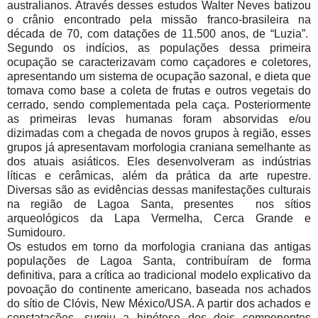
australianos. Através desses estudos Walter Neves batizou
o crânio encontrado pela missão franco-brasileira na
década de 70, com datações de 11.500 anos, de “Luzia”.
Segundo os indícios, as populações dessa primeira
ocupação se caracterizavam como caçadores e coletores,
apresentando um sistema de ocupação sazonal, e dieta que
tomava como base a coleta de frutas e outros vegetais do
cerrado, sendo complementada pela caça. Posteriormente
as primeiras levas humanas foram absorvidas e/ou
dizimadas com a chegada de novos grupos à região, esses
grupos já apresentavam morfologia craniana semelhante as
dos atuais asiáticos. Eles desenvolveram as indústrias
líticas e cerâmicas, além da prática da arte rupestre.
Diversas são as evidências dessas manifestações culturais
na região de Lagoa Santa, presentes nos sítios
arqueológicos da Lapa Vermelha, Cerca Grande e
Sumidouro.
Os estudos em torno da morfologia craniana das antigas
populações de Lagoa Santa, contribuíram de forma
definitiva, para a crítica ao tradicional modelo explicativo da
povoação do continente americano, baseada nos achados
do sítio de Clóvis, New México/USA. A partir dos achados e
constatações, surgiu a hipótese dos dois componentes