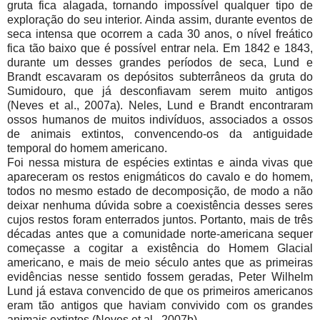
gruta fica alagada, tornando impossível qualquer tipo de
exploração do seu interior. Ainda assim, durante eventos de
seca intensa que ocorrem a cada 30 anos, o nível freático
fica tão baixo que é possível entrar nela. Em 1842 e 1843,
durante um desses grandes períodos de seca, Lund e
Brandt escavaram os depósitos subterrâneos da gruta do
Sumidouro, que já desconfiavam serem muito antigos
(Neves et al., 2007a). Neles, Lund e Brandt encontraram
ossos humanos de muitos indivíduos, associados a ossos
de animais extintos, convencendo-os da antiguidade
temporal do homem americano.
Foi nessa mistura de espécies extintas e ainda vivas que
apareceram os restos enigmáticos do cavalo e do homem,
todos no mesmo estado de decomposição, de modo a não
deixar nenhuma dúvida sobre a coexistência desses seres
cujos restos foram enterrados juntos. Portanto, mais de três
décadas antes que a comunidade norte-americana sequer
começasse a cogitar a existência do Homem Glacial
americano, e mais de meio século antes que as primeiras
evidências nesse sentido fossem geradas, Peter Wilhelm
Lund já estava convencido de que os primeiros americanos
eram tão antigos que haviam convivido com os grandes
animais extintos (Neves et al., 2007b).