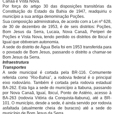
Canaã e Vista Nova.
Por força do artigo 30 das disposições transitórias da
Constituição do Estado da Bahia de 1947, readquiriu o
município a sua antiga denominação Poções.
Sua composição administrativa, de acordo com a Lei nº 628,
de 30 de dezembro de 1953, é de seis distritos: Poções,
Bom Jesus da Serra, Lucaia, Nova Canaã, Periperi de
Poções e Vista Nova, tendo perdido os distritos de Ibicuí e
Iguaí que obtiveram autonomia.
A sede do distrito de Água Bela foi em 1953 transferida para
o povoado de Bom Jesus, passando o distrito a chamar-se
Bom Jesus da Serra.
Infraestrutura
Transportes
A sede municipal é cortada pela BR-116. Comumente
referida como "Rio-Bahia", a rodovia federal é o principal
eixo rodoviário. Também é cortada pela rodovia estadual
BA-262. Esta liga a sede do município a Itabuna, passando
por Nova Canaã, Iguaí, Ibicuí, Ponto de Astério, acesso à
BA-263 (rodovia Vitória da Conquista-Itabuna), até a BR-
101. O município, desde a sede, é ainda servido por rodovia
asfaltada (atualmente cheia de buracos) até a sede do
município de Bom Jesus da Serra.