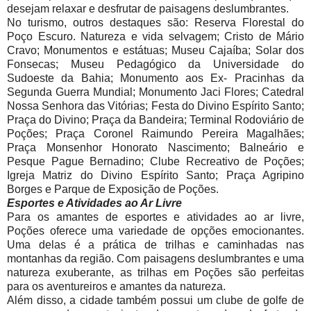
desejam relaxar e desfrutar de paisagens deslumbrantes.
No turismo, outros destaques são: Reserva Florestal do
Poço Escuro. Natureza e vida selvagem; Cristo de Mário
Cravo; Monumentos e estátuas; Museu Cajaíba; Solar dos
Fonsecas; Museu Pedagógico da Universidade do
Sudoeste da Bahia; Monumento aos Ex- Pracinhas da
Segunda Guerra Mundial; Monumento Jaci Flores; Catedral
Nossa Senhora das Vitórias; Festa do Divino Espírito Santo;
Praça do Divino; Praça da Bandeira; Terminal Rodoviário de
Poções; Praça Coronel Raimundo Pereira Magalhães;
Praça Monsenhor Honorato Nascimento; Balneário e
Pesque Pague Bernadino; Clube Recreativo de Poções;
Igreja Matriz do Divino Espírito Santo; Praça Agripino
Borges e Parque de Exposição de Poções.
Esportes e Atividades ao Ar Livre
Para os amantes de esportes e atividades ao ar livre,
Poções oferece uma variedade de opções emocionantes.
Uma delas é a prática de trilhas e caminhadas nas
montanhas da região. Com paisagens deslumbrantes e uma
natureza exuberante, as trilhas em Poções são perfeitas
para os aventureiros e amantes da natureza.
Além disso, a cidade também possui um clube de golfe de