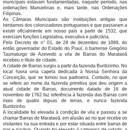
municipais estavam fundamentadas, naquele período, nas
ordenações Manuelinas e, mais tarde, nas Ordenações
Filipinas.
As Câmaras Municipais são instituições antigas que
herdamos dos colonizadores portugueses e que passaram a
existir oficialmente em nosso país a partir de 1532, que
exerciam funções Legislativa, executiva e judiciária.
Pelo Decreto de n° 01, de 28 de dezembro de 1889, do
então governador do Estado do Piauí, o barrense Gregório
Taumaturgo de Azevedo a vila de Barras do Marataoã
recebeu o título de cidade.
A cidade de Barras surgiu a partir da fazenda Buritizinho. No
local havia uma capela dedicada à Nossa Senhora da
Conceição, que se tornou sua padroeira. Contudo, no que
se refere ao nome da fazenda primitiva que deu origem a
atual cidade de Barras, documento datado de 16 de
novembro de 1762 faz referência à fazenda das Barras com
mais de quatro léguas de terras, e nunca fazenda
Buritizinho.
A localidade foi elevada à condição de vila e passou a se
chamar Barras do Marataoã, em alusão ao rio que recebe os
visitantes na sua entrada e por estar situada entre barras de
rios e riachos. Quando foi elevada à categoria de cidade, a