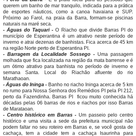
querem um banho de mar tranquilo, indicada para a prática
de esportes náuticos, como a canoa havaiana e SUP.
Próximo ao Farol, na praia da Barra, formam-se piscinas
naturais na maré seca.
- Águas do Taquari -
O Riacho que divide Barras PI do
município de Esperantina é um atrativo neste período de
inverno e atrai dezenas de banhistas. Fica acerca de 45 km
na região Norte perto de Esperantina PI.
- Barragem da Localidade Sossego -
Uma passagem
molhada que fica localizada na região da mata barrense e é
um ótimo atrativo para banhista no período de inverno e
semana Santa. Local do Riachão afluente do rio
Marathaoan.
- Águas do Ininga -
Banho no riacho Ininga acerca de 5 km
no rumo para Nossa Senhora dos Remédios PI pela PI 212,
perto da Fazendinha. Barras PI ficou muito conhecida há
décadas pelas 06 barras de rios e riachos por isso Barras
de Marataoan.
- Centro histórico em Barras -
Um passeio pelo centro
histórico e uma visita a sede da prefeitura municipal não
podem faltar no seu roteiro em Barras e, se você gosta de
cachaça, tem a cidade tem a cachaça Isaurinha para