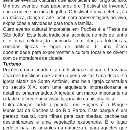
série de eventos culturais que acontecem ao longo do ano.
Um dos eventos mais populares é o “Festival de Inverno”,
que acontece no mês de julho. O festival é uma celebração
da música, dança e arte local, com apresentações ao vivo,
exposições e atividades para toda a família.
Outro evento cultural importante em Poções é a “Festa de
São João”. Esta festa tradicional acontece no mês de junho
e é uma celebração animada com danças folclóricas,
comidas típicas e fogos de artifício. É uma ótima
oportunidade para experimentar a cultura local e se divertir
com os moradores da cidade.
Turismo
Poções é uma cidade rica em história e cultura, e há várias
atrações turísticas que valem a pena visitar. Uma delas é a
Igreja Matriz de Santo Antônio, uma bela igreja construída
no século XIX, com uma arquitetura impressionante e
detalhes ornamentados. A igreja é um marco importante na
cidade e oferece uma visão fascinante da história local.
Outra atração turística popular em Poções é o Parque
Municipal da Cachoeira do Rio Pardo. Este parque é um
paraíso natural, com trilhas para caminhadas, cachoeiras
deslumbrantes e uma vegetação exuberante. É o lugar
perfeito para os amantes da natureza e para aqueles que