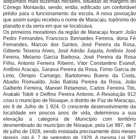
adquiridos mais duzentas hectares, situadas às margens do
Córrego Montavão, sendo, então, edificado um confortável
prédio para o funcionamento da escola. A nova povoação
que assim surgiu recebeu o nome de Maracaju, topônimo do
planalto e da serra em que se localizava.
Os primeiros moradores da região de Maracaju foram: João
Pedro Fernandes, Francisco Bernardes Ferreira, dona Fé
Fernandes, Marcos dos Santos, José Pereira da Rosa,
Gilberto Teixeira Alves, José Adrião Juquita, Antônio José
Fereira, Melanio Garcia Barbosa, José Pereira da Rosa
Filho, Antonio Ferreira Ribeiro, Vitor Constantino Evanof,
Antônio Aracaju, Saraiva Pereira da Rosa, Firmo Garcia de
Limo, Olimpio Camargo, Bartolomeu Bueno da Costa,
Abadio Romualdo, João Batista Pereira da Rosa, João
Galberto Ferreira, Manoel Retamoso, Carlos Ferreira Tito,
Arakaki Tokiti e Delfino Pereira Antonio. A Resolução 912
criou o município de Nioaque, o distrito de Paz de Maracaju,
em 8 de Julho de 1 924. O crescente desenvolvimento da
localidade em poucos anos de vida, determinou a sua
elevação a categoria de Município com território
desmembrado do município de Nioaque, pela Lei 987, de 7
de julho de 1928, sendo instalada precisamente dois meses
depois, isto é, 7 de setembro de 1928. A mesma Lei 987