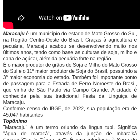
Maracaju
é um município do estado de Mato Grosso do Sul,
na Região Centro-Oeste do Brasil. Graças à agricultura e
pecuária, Maracaju acabou se desenvolvendo muito nos
últimos anos, tendo como base as culturas de soja, milho e
cana de açúcar, além da pecuária forte na região.
É o maior produtor de grãos de Soja e Milho do Mato Grosso
do Sul e o 11º maior produtor de Soja do Brasil, possuindo a
3ª maior economia do estado. Também foi importante ponto
de passagem para a Estrada de Ferro Noroeste do Brasil,
que vinha de São Paulo via Campo Grande. A cidade é
conhecida pela sua tradicional Festa da Linguiça de
Maracaju.
Conforme censo do IBGE, de 2022, sua população era de
45.047 habitantes
Topônimo
"Maracaju" é um termo oriundo da língua tupi. Significa
"água de maracá", através da junção de mbara'ká
("maracá") e 'y ("água, rio"). É uma referência à Serra de