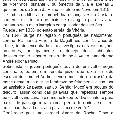
de Morrinhos, distante 8 quilômetros da vila e apenas 2
quilômetros da Serra da Visão, foi até o rio Novo, em 1818.
De todos os filhos do coronel João Gonçalves da Costa, o
sargento mor foi o que mais se distinguiu pela bravura,
tornando-se o mais intrépido conquistador dos sertões.
Faleceu em 1830, no então arraial da Vitória.
Em 1840, surge na região o português de nascimento,
coronel Raimundo Pereira de Magalhães, com 15 anos de
idade, tendo encontrado ainda vestígios das explorações
anteriores, principalmente o desejo dos habitantes
descobrirem o tesouro enterrado pelo velho bandeirante
André Rocha Pinto.
Sobre isto, o jovem português ouviu de um velho negro
centenário, porém em perfeito juízo, que dizia ter sido
escravo do coronel André, sendo molecote na ocasião da
morte deste, mas que se lembrava perfeitamente disso, por
ter assistido às pesquisas do 'Senhor Moço' em procura do
tesouro, assim como das palavras que, repetidas sempre
pelo velho, indicavam o rumo ao tesouro: ' Do cemitério para
baixo, de passagem para cima, pedra do norte a sul nem
mais, para trás, da estrada para cima me verás'.
Confere-se pois, ao coronel André da Rocha Pinto a