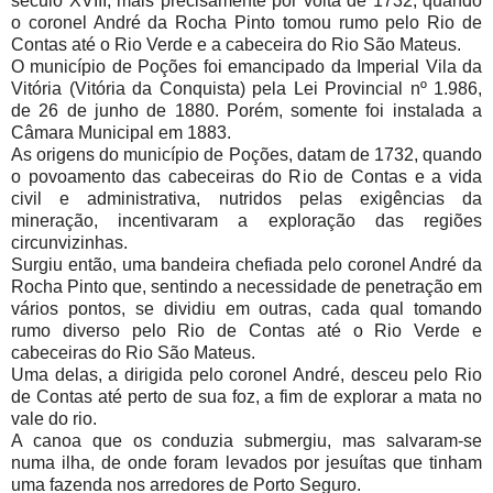
século XVIII, mais precisamente por volta de 1732, quando
o coronel André da Rocha Pinto tomou rumo pelo Rio de
Contas até o Rio Verde e a cabeceira do Rio São Mateus.
O município de Poções foi emancipado da Imperial Vila da
Vitória (Vitória da Conquista) pela Lei Provincial nº 1.986,
de 26 de junho de 1880. Porém, somente foi instalada a
Câmara Municipal em 1883.
As origens do município de Poções, datam de 1732, quando
o povoamento das cabeceiras do Rio de Contas e a vida
civil e administrativa, nutridos pelas exigências da
mineração, incentivaram a exploração das regiões
circunvizinhas.
Surgiu então, uma bandeira chefiada pelo coronel André da
Rocha Pinto que, sentindo a necessidade de penetração em
vários pontos, se dividiu em outras, cada qual tomando
rumo diverso pelo Rio de Contas até o Rio Verde e
cabeceiras do Rio São Mateus.
Uma delas, a dirigida pelo coronel André, desceu pelo Rio
de Contas até perto de sua foz, a fim de explorar a mata no
vale do rio.
A canoa que os conduzia submergiu, mas salvaram-se
numa ilha, de onde foram levados por jesuítas que tinham
uma fazenda nos arredores de Porto Seguro.