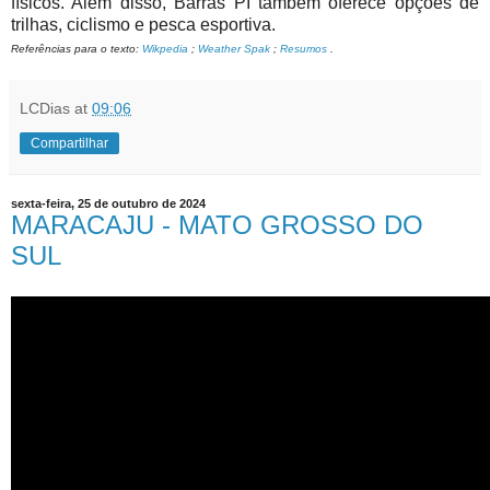
físicos. Além disso, Barras PI também oferece opções de
trilhas, ciclismo e pesca esportiva.
Referências para o texto:
Wikpedia
;
Weather Spak
;
Resumos
.
LCDias
at
09:06
Compartilhar
sexta-feira, 25 de outubro de 2024
MARACAJU - MATO GROSSO DO
SUL