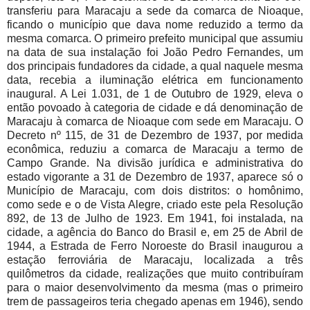
transferiu para Maracaju a sede da comarca de Nioaque,
ficando o município que dava nome reduzido a termo da
mesma comarca. O primeiro prefeito municipal que assumiu
na data de sua instalação foi João Pedro Fernandes, um
dos principais fundadores da cidade, a qual naquele mesma
data, recebia a iluminação elétrica em funcionamento
inaugural. A Lei 1.031, de 1 de Outubro de 1929, eleva o
então povoado à categoria de cidade e dá denominação de
Maracaju à comarca de Nioaque com sede em Maracaju. O
Decreto nº 115, de 31 de Dezembro de 1937, por medida
econômica, reduziu a comarca de Maracaju a termo de
Campo Grande. Na divisão jurídica e administrativa do
estado vigorante a 31 de Dezembro de 1937, aparece só o
Município de Maracaju, com dois distritos: o homônimo,
como sede e o de Vista Alegre, criado este pela Resolução
892, de 13 de Julho de 1923. Em 1941, foi instalada, na
cidade, a agência do Banco do Brasil e, em 25 de Abril de
1944, a Estrada de Ferro Noroeste do Brasil inaugurou a
estação ferroviária de Maracaju, localizada a três
quilômetros da cidade, realizações que muito contribuíram
para o maior desenvolvimento da mesma (mas o primeiro
trem de passageiros teria chegado apenas em 1946), sendo