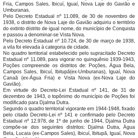
Fria, Campos Sales, Ibicuí, Iguaí, Nova Laje do Gavião e
Umburanas.
Pelo Decreto Estadual nº 11.089, de 30 de novembro de
1938, o distrito de Nova Laje do Gavião adquiriu o território
do extinto distrito de igual nome, do município de Conquista
e passou a denominar-se Vista Nova.
Pelo Decreto Estadual nº 10.724, de 30 de março de 1938,
a vila foi elevada à categoria de cidade.
No quadro territorial estabelecido pelo supracitado Decreto
Estadual nº 11.089, para vigorar no quinquênio 1939-1943,
Poções compreende os distritos de: Poções, Água Bela,
Campos Sales, Ibicuí, Ibitupã(ex-Umburanas), Iguaí, Nova
Canaã (ex-Água Fria) e Vista Nova (ex-Nova Laje do
Gavião).
Em virtude do Decreto-Lei Estadual nº 141, de 31 de
dezembro de 1943, o topônimo do município de Poções foi
modificado para Djalma Dutra.
Segundo o quadro territorial vigorante em 1944-1948, fixado
pelo citado Decreto-Lei nº 141 e confirmado pelo Decreto
Estadual nº 12.978, de 1º de junho de 1944, Djalma Dutra
compõe-se dos seguintes distritos: Djalma Dutra, Água
Bela, Lucaia (ex-Campos Sales), Ibicuí, Ibitupã, Iguaí, Nova