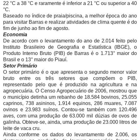
22 °C a 38 °C e raramente é inferior a 21 °C ou superior a 40
°C.
Baseado no índice de praia/piscina, a melhor época do ano
para visitar Barras e realizar atividades de clima quente é do
fim de junho ao fim de agosto.
Economia
De acordo com o levantamento do ano de 2.014 feito pelo
Instituto Brasileiro de Geografia e Estatística (IBGE), o
Produto Interno Bruto (PIB) de Barras é o 1.713° maior do
Brasil e o 13° maior do Piauí.
Setor Primário
O setor primário é o que apresenta o segundo menor valor
bruto entre os três setores que compõem o PIB,
representado pelo que é produzido na agricultura e na
agropecuária. O Censo Agropecuário de 2006, mostrou que
o município detinha um rebanho de 18.584 bovinos, 25.055
caprinos, 738 asininos, 1.914 equinos, 286 muares, 7.087
ovinos e 23.983 suínos. Contou-se também com 120.496
aves, com uma produção de 63.000 mil dúzias de ovos de
galinha. Obteve-se, ainda, uma produção de 23.000 litros de
leite de vaca cru.
Ainda conforme os dados do levantamento de 2.006, os