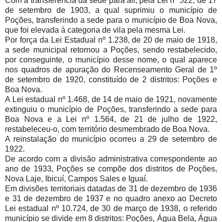
Com a transferência da sede para ali, pela Lei nº 522, de 17
de setembro de 1903, a qual suprimiu o município de
Poções, transferindo a sede para o município de Boa Nova,
que foi elevada à categoria de vila pela mesma Lei.
Por força da Lei Estadual nº 1.238, de 20 de maio de 1918,
a sede municipal retornou a Poções, sendo restabelecido,
por conseguinte, o município desse nome, o qual aparece
nos quadros de apuração do Recenseamento Geral de 1º
de setembro de 1920, constituído de 2 distritos: Poções e
Boa Nova.
A Lei estadual nº 1.468, de 14 de maio de 1921, novamente
extinguiu o município de Poções, transferindo a sede para
Boa Nova e a Lei nº 1.564, de 21 de julho de 1922,
restabeleceu-o, com território desmembrado de Boa Nova.
A reinstalação do município ocorreu a 29 de setembro de
1922.
De acordo com a divisão administrativa correspondente ao
ano de 1933, Poções se compõe dos distritos de Poções,
Nova Laje, Ibicuí, Campos Sales e Iguaí.
Em divisões territoriais datadas de 31 de dezembro de 1936
e 31 de dezembro de 1937 e no quadro anexo ao Decreto
Lei estadual nº 10.724, de 30 de março de 1938, o referido
município se divide em 8 distritos: Poções, Água Bela, Água