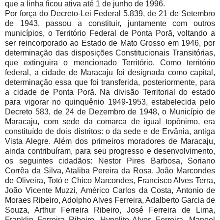
que a linha ficou ativa até 1 de junho de 1996.
Por força do Decreto-Lei Federal 5.839, de 21 de Setembro
de 1943, passou a constituir, juntamente com outros
municípios, o Território Federal de Ponta Porã, voltando a
ser reincorporado ao Estado de Mato Grosso em 1946, por
determinação das disposições Constitucionais Transitórias,
que extinguira o mencionado Território. Como território
federal, a cidade de Maracaju foi designada como capital,
determinação essa que foi transferida, posteriormente, para
a cidade de Ponta Porã. Na divisão Territorial do estado
para vigorar no quinquênio 1949-1953, estabelecida pelo
Decreto 583, de 24 de Dezembro de 1948, o Município de
Maracaju, com sede da comarca de igual topônimo, era
constituído de dois distritos: o da sede e de Ervânia, antiga
Vista Alegre. Além dos primeiros moradores de Maracaju,
ainda contribuíram, para seu progresso e desenvolvimento,
os seguintes cidadãos: Nestor Pires Barbosa, Soriano
Corrêa da Silva, Ataliba Pereira da Rosa, João Marcondes
de Oliveira, Totó e Chico Marcondes, Francisco Alves Terra,
João Vicente Muzzi, Américo Carlos da Costa, Antonio de
Moraes Ribeiro, Adolpho Alves Ferreira, Adalberto Garcia de
Souza, Arthur Ferreira Ribeiro, José Ferreira de Lima,
Franklin Ferreira Ribeiro, Hypolito Alves Ferreira, Manoel