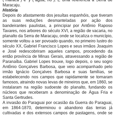
Maracaju.
História
Depois do afastamento dos jesuítas espanhóis, que tiveram
as suas reduções desmanteladas por ação dos
bandeirantes paulistas, a principiar por Antônio Raposo
Tavares, nos arbores do século XVI, a região de vacaria, no
planalto da Serra de Maracaju, onde se localiza o município,
somente voltou a ser povoado quando, no primeiro lustro do
século XX, Gabriel Francisco Lopes e seus irmãos Joaquim
e José redescobriram aqueles campos, procedendo da
então província de Minas Gerais, atravessando a região de
Paranaíba. Gabriel Lopes trouxe, logo depois, o seu sogro
Antônio Gonçalves Barbosa, que veio acompanhado pelo
irmão Ignácio Gonçalves Barbosa e suas famílias, se
estabelecendo nos campos que rapidamente se tornaram
famosos, atraindo novas levas de mineiros que, em 1860, se
instalaram na região sudoeste do planalto, fundando os
núcleos que receberam a denominação de Água Fria e
Santa Gertrudes.
A invasão do Paraguai por ocasião da Guerra do Paraguai,
em 1864-1870, determinou o abandono das terras já
cultivadas e dos extensos campos de pastagens, onde se