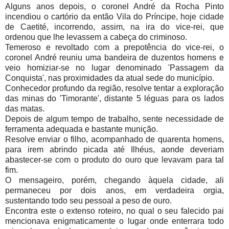
Alguns anos depois, o coronel André da Rocha Pinto
incendiou o cartório da então Vila do Príncipe, hoje cidade
de Caetité, incorrendo, assim, na ira do vice-rei, que
ordenou que lhe levassem a cabeça do criminoso.
Temeroso e revoltado com a prepotência do vice-rei, o
coronel André reuniu uma bandeira de duzentos homens e
veio homiziar-se no lugar denominado 'Passagem da
Conquista', nas proximidades da atual sede do município.
Conhecedor profundo da região, resolve tentar a exploração
das minas do 'Timorante', distante 5 léguas para os lados
das matas.
Depois de algum tempo de trabalho, sente necessidade de
ferramenta adequada e bastante munição.
Resolve enviar o filho, acompanhado de quarenta homens,
para irem abrindo picada até Ilhéus, aonde deveriam
abastecer-se com o produto do ouro que levavam para tal
fim.
O mensageiro, porém, chegando àquela cidade, ali
permaneceu por dois anos, em verdadeira orgia,
sustentando todo seu pessoal a peso de ouro.
Encontra este o extenso roteiro, no qual o seu falecido pai
mencionava enigmaticamente o lugar onde enterrara todo