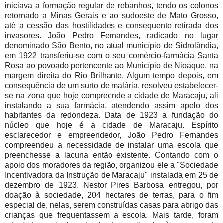
iniciava a formação regular de rebanhos, tendo os colonos
retornado a Minas Gerais e ao sudoeste de Mato Grosso,
até a cessão das hostilidades e consequente retirada dos
invasores. João Pedro Fernandes, radicado no lugar
denominado São Bento, no atual município de Sidrolândia,
em 1922 transferiu-se com o seu comércio-farmácia Santa
Rosa ao povoado pertencente ao Município de Nioaque, na
margem direita do Rio Brilhante. Algum tempo depois, em
consequência de um surto de malária, resolveu estabelecer-
se na zona que hoje compreende a cidade de Maracaju, ali
instalando a sua farmácia, atendendo assim apelo dos
habitantes da redondeza. Data de 1923 a fundação do
núcleo que hoje é a cidade de Maracaju. Espírito
esclarecedor e empreendedor, João Pedro Fernandes
compreendeu a necessidade de instalar uma escola que
preenchesse a lacuna então existente. Contando com o
apoio dos moradores da região, organizou ele a "Sociedade
Incentivadora da Instrução de Maracaju" instalada em 25 de
dezembro de 1923. Nestor Pires Barbosa entregou, por
doação à sociedade, 204 hectares de terras, para o fim
especial de, nelas, serem construídas casas para abrigo das
crianças que frequentassem a escola. Mais tarde, foram