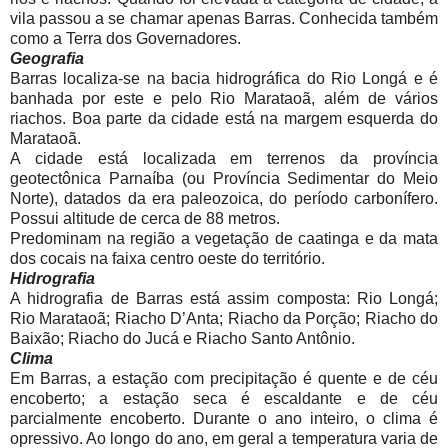
vila passou a se chamar apenas Barras. Conhecida também
como a Terra dos Governadores.
Geografia
Barras localiza-se na bacia hidrográfica do Rio Longá e é
banhada por este e pelo Rio Marataoã, além de vários
riachos. Boa parte da cidade está na margem esquerda do
Marataoã.
A cidade está localizada em terrenos da província
geotectônica Parnaíba (ou Província Sedimentar do Meio
Norte), datados da era paleozoica, do período carbonífero.
Possui altitude de cerca de 88 metros.
Predominam na região a vegetação de caatinga e da mata
dos cocais na faixa centro oeste do território.
Hidrografia
A hidrografia de Barras está assim composta: Rio Longá;
Rio Marataoã; Riacho D’Anta; Riacho da Porção; Riacho do
Baixão; Riacho do Jucá e Riacho Santo Antônio.
Clima
Em Barras, a estação com precipitação é quente e de céu
encoberto; a estação seca é escaldante e de céu
parcialmente encoberto. Durante o ano inteiro, o clima é
opressivo. Ao longo do ano, em geral a temperatura varia de