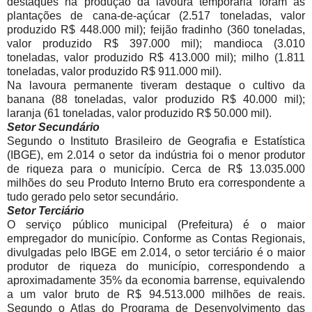
destaques na produção da lavoura temporária foram as
plantações de cana-de-açúcar (2.517 toneladas, valor
produzido R$ 448.000 mil); feijão fradinho (360 toneladas,
valor produzido R$ 397.000 mil); mandioca (3.010
toneladas, valor produzido R$ 413.000 mil); milho (1.811
toneladas, valor produzido R$ 911.000 mil).
Na lavoura permanente tiveram destaque o cultivo da
banana (88 toneladas, valor produzido R$ 40.000 mil);
laranja (61 toneladas, valor produzido R$ 50.000 mil).
Setor Secundário
Segundo o Instituto Brasileiro de Geografia e Estatística
(IBGE), em 2.014 o setor da indústria foi o menor produtor
de riqueza para o município. Cerca de R$ 13.035.000
milhões do seu Produto Interno Bruto era correspondente a
tudo gerado pelo setor secundário.
Setor Terciário
O serviço público municipal (Prefeitura) é o maior
empregador do município. Conforme as Contas Regionais,
divulgadas pelo IBGE em 2.014, o setor terciário é o maior
produtor de riqueza do município, correspondendo a
aproximadamente 35% da economia barrense, equivalendo
a um valor bruto de R$ 94.513.000 milhões de reais.
Segundo o Atlas do Programa de Desenvolvimento das