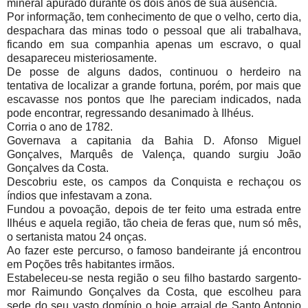
mineral apurado durante os dois anos de sua ausência.
Por informação, tem conhecimento de que o velho, certo dia,
despachara das minas todo o pessoal que ali trabalhava,
ficando em sua companhia apenas um escravo, o qual
desapareceu misteriosamente.
De posse de alguns dados, continuou o herdeiro na
tentativa de localizar a grande fortuna, porém, por mais que
escavasse nos pontos que lhe pareciam indicados, nada
pode encontrar, regressando desanimado à Ilhéus.
Corria o ano de 1782.
Governava a capitania da Bahia D. Afonso Miguel
Gonçalves, Marquês de Valença, quando surgiu João
Gonçalves da Costa.
Descobriu este, os campos da Conquista e rechaçou os
índios que infestavam a zona.
Fundou a povoação, depois de ter feito uma estrada entre
Ilhéus e aquela região, tão cheia de feras que, num só mês,
o sertanista matou 24 onças.
Ao fazer este percurso, o famoso bandeirante já encontrou
em Poções três habitantes irmãos.
Estabeleceu-se nesta região o seu filho bastardo sargento-
mor Raimundo Gonçalves da Costa, que escolheu para
sede do seu vasto domínio o hoje arraial de Santo Antonio