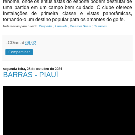
renome, onde os entusiastas do esporte podem desfrutar de
uma partida em um campo bem cuidado. O clube oferece
instalações de primeira classe e vistas panorâmicas,
tornando-o um destino popular para os amantes do golfe.
Referências para o texto:
Wikipédia
;
Caravela
;
Weather Spark
;
Resumos
.
LCDias
at
09:02
Compartilhar
segunda-feira, 28 de outubro de 2024
BARRAS - PIAUÍ