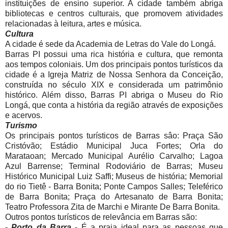
instituições de ensino superior. A cidade também abriga
bibliotecas e centros culturais, que promovem atividades
relacionadas à leitura, artes e música.
Cultura
A cidade é sede da Academia de Letras do Vale do Longá.
Barras PI possui uma rica história e cultura, que remonta
aos tempos coloniais. Um dos principais pontos turísticos da
cidade é a Igreja Matriz de Nossa Senhora da Conceição,
construída no século XIX e considerada um patrimônio
histórico. Além disso, Barras PI abriga o Museu do Rio
Longá, que conta a história da região através de exposições
e acervos.
Turismo
Os principais pontos turísticos de Barras sâo: Praça São
Cristóvão; Estádio Municipal Juca Fortes; Orla do
Marataoan; Mercado Municipal Aurélio Carvalho; Lagoa
Azul Barrense; Terminal Rodoviário de Barras; Museu
Histórico Municipal Luiz Saffi; Museus de história; Memorial
do rio Tietê - Barra Bonita; Ponte Campos Salles; Teleférico
de Barra Bonita; Praça do Artesanato de Barra Bonita;
Teatro Professora Zita de Marchi e Mirante De Barra Bonita.
Outros pontos turísticos de relevância em Barras são:
- Porto da Barra
- É a praia ideal para as pessoas que