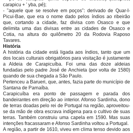
carapicu + ' yba, pé);
- "aquele que se resolve em poços": derivado de Quar-I-
Picui-Bae, que era o nome dado pelos índios ao ribeirão
que, cortando a cidade, faz divisa com Osasco e que
delimita uma das divisas entre as cidades de Osasco e
Cotia, na altura do quilômetro 20 da Rodovia Raposo
Tavares.
História
A história da cidade está ligada aos índios, tanto que um
dos locais culturais obrigatórios para visitação é justamente
a Aldeia de Carapicuíba. Foi uma das doze aldeias
fundadas pelo padre José de Anchieta (por volta de 1580)
quando de sua chegada a São Paulo.
Pertenceu a Barueri, que, antes, fazia parte do município de
Santana de Parnaíba.
Carapicuíba era ponto de passagem e parada dos
bandeirantes em direção ao interior. Afonso Sardinha, dono
de terras doadas pelo rei de Portugal na região, aproveitou-
se da mão de obra escrava indígena para o cultivo de suas
terras. Também construiu uma capela em 1590. Mas suas
intenções fracassaram e Afonso Sardinha voltou a Portugal.
A região, a partir de 1610, viveu em clima tenso devido aos