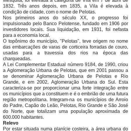
Mesquita, foi elevada à categoria de Vila em 7 de abril de
1832. Três anos depois, em 1835, a Vila é elevada à
condição de cidade, com o nome de Pelotas.
Nos primeiros anos do século XX, o progresso foi
impulsionado pelo Banco Pelotense, fundado em 1906 por
investidores locais. Sua liquidação, em 1931, foi nefasta
para a economia local.
O topônimo do município, "Pelotas", teve origem no nome
das embarcações de varas de corticeira forradas de couro,
usadas para a travessia dos rios na época das
charqueadas.
A Lei Complementar Estadual número 9184, de 1990, criou
a Aglomeração Urbana de Pelotas, que em 2001 passou a
se denominar Aglomeração Urbana de Pelotas e Rio
Grande, e em 2002, Aglomeração Urbana do Sul. Esta
caracteriza-se por proporcionar uma forte integração entre
os municípios que a constituem e é o embrião de uma futura
região metropolitana. Integram-na os municípios de Arroio
do Padre, Capão do Leão, Pelotas, Rio Grande e São José
do Norte, que totalizam uma população aproximada de
600.000 habitantes.
Relevo
Por estar situada numa planície costeira, a área urbana do