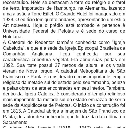
reconstruído. Nele se destacam a torre do relógio e o farol
de ferro, importados de Hamburgo, na Alemanha, fazendo
uma alusão a Torre Eiffel. O Grande Hotel foi inaugurado em
1928. O edifício tem quatro andares, apresentando um estilo
Art nouveau. Hoje o prédio está tombado e pertence à
Universidade Federal de Pelotas e é sede do curso de
Hotelaria.
A Catedral do Redentor, também conhecida como "Igreja
Cabeluda", e que é a sede da Igreja Episcopal Brasileira da
Comunhão Anglicana, ficou conhecida por sua
característica cobertura vegetal. Ela abriu suas portas em
1892. Sua torre possui 27 metros de altura, e os vitrais
vieram de Nova Iorque. A catedral Metropolitana de São
Francisco de Paula é considerado o mais importante templo
religioso da metade sul do estado pelo seu tamanho, beleza
e pelas obras de arte encontradas em seu interior. Também,
dentro da Igreja Católica é considerado o templo religioso
mais importante da metade sul do estado em razão de ser a
sede da Arquidiocese de Pelotas. O início da construção foi
em 1813. A Catedral abriga a imagem de São Francisco de
Paula, de autor desconhecido, que foi trazida da colônia do
Sacramento.