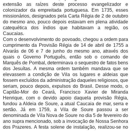
extensão as raízes deste processo evangelizador e
colonizador da empreitada portuguesa. Em 1735, esses
missionários, designados pela Carta Régia de 2 de outubro
do mesmo ano, pouco depois estavam em plena atividade
catequética dos índios que habitavam a região, os
Caucaias.
Com o desenvolvimento do povoado, chegou a ordem para
cumprimento da Provisão Régia de 14 de abril de 1755 a
Alvarás de 06 e 7 de junho do mesmo ano, através dos
quais o Governo Português, então sob o comando de
Marquês de Pombal, determinava o sequestro de fatos bens
dos Jesuítas. A mesma ordem também mandava que se
elevassem a condição de Vila os lugares e aldeias que
fossem excluídos da administração daqueles religiosos, que
seriam, pouco depois, expulsos do Brasil. Desse modo, o
Capitão-Mor do Ceará, Francisco Xavier de Miranda
Henrique, com o devido apoio daquela provisão Régia,
fundou a Aldeia de Soure, a atual Caucaia de mar, serra e
sertão. Já em 1759, a Vila de Soure passou a ser
denominada de Vila Nova de Soure no dia 5 de fevereiro do
ano supra mencionado, sob a invocação de Nossa Senhora
dos Prazeres. A festa solene de instalação, realizou-se no