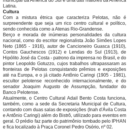
municipal da América do Sul e uma das maiores da América
Latina.
Cultura
Com a mistura étnica que caracteriza Pelotas, não é
surpreendente que seja um rico centro cultural e político,
sendo conhecida como a Atenas Rio-Grandense.
Berço e morada de inúmeras personalidades da cultura
nacional, como do escritor regionalista João Simões Lopes
Neto (1865 - 1916), autor de Cancioneiro Guasca (1910),
Contos Gauchescos (1912) e Lendas do Sul (1913), de
Hipólito José da Costa - patrono da imprensa no Brasil, e do
pintor Leopoldo Gotuzzo, cujos trabalhos ultrapassaram as
fronteiras de Pelotas conquistando prêmios e exposições
até na Europa, e o já citado Antônio Caringi (1905 - 1981),
escultor pelotense reconhecido internacionalmente, e do
senador Joaquim Augusto de Assumpção, fundador do
Banco Pelotense.
Atualmente, o Centro Cultural Adail Bento Costa funciona,
também, como a sede da Secretaria Municipal de Cultura,
contando com duas salas de exposições (Inah d'Ávila Costa
e Antônio Caringi) além do Bistrô, utilizado para eventos em
geral. O prédio faz parte do patrimônio tombado pelo IPHAN
e fica localizado à Praça Coronel Pedro Osório, nº 02.