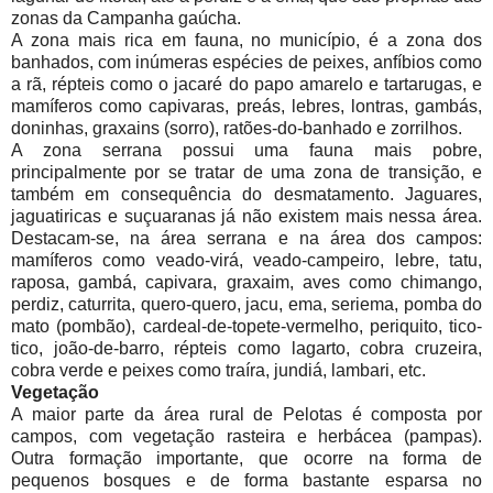
zonas da Campanha gaúcha.
A zona mais rica em fauna, no município, é a zona dos
banhados, com inúmeras espécies de peixes, anfíbios como
a rã, répteis como o jacaré do papo amarelo e tartarugas, e
mamíferos como capivaras, preás, lebres, lontras, gambás,
doninhas, graxains (sorro), ratões-do-banhado e zorrilhos.
A zona serrana possui uma fauna mais pobre,
principalmente por se tratar de uma zona de transição, e
também em consequência do desmatamento. Jaguares,
jaguatiricas e suçuaranas já não existem mais nessa área.
Destacam-se, na área serrana e na área dos campos:
mamíferos como veado-virá, veado-campeiro, lebre, tatu,
raposa, gambá, capivara, graxaim, aves como chimango,
perdiz, caturrita, quero-quero, jacu, ema, seriema, pomba do
mato (pombão), cardeal-de-topete-vermelho, periquito, tico-
tico, joão-de-barro, répteis como lagarto, cobra cruzeira,
cobra verde e peixes como traíra, jundiá, lambari, etc.
Vegetação
A maior parte da área rural de Pelotas é composta por
campos, com vegetação rasteira e herbácea (pampas).
Outra formação importante, que ocorre na forma de
pequenos bosques e de forma bastante esparsa no