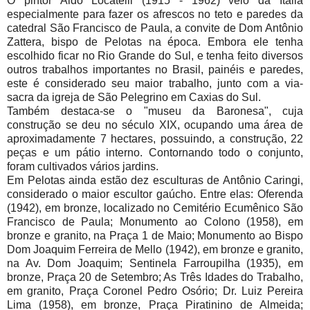
O pintor Aldo Locatelli (1915 - 1962) veio da Itália
especialmente para fazer os afrescos no teto e paredes da
catedral São Francisco de Paula, a convite de Dom Antônio
Zattera, bispo de Pelotas na época. Embora ele tenha
escolhido ficar no Rio Grande do Sul, e tenha feito diversos
outros trabalhos importantes no Brasil, painéis e paredes,
este é considerado seu maior trabalho, junto com a via-
sacra da igreja de São Pelegrino em Caxias do Sul.
Também destaca-se o "museu da Baronesa", cuja
construção se deu no século XIX, ocupando uma área de
aproximadamente 7 hectares, possuindo, a construção, 22
peças e um pátio interno. Contornando todo o conjunto,
foram cultivados vários jardins.
Em Pelotas ainda estão dez esculturas de Antônio Caringi,
considerado o maior escultor gaúcho. Entre elas: Oferenda
(1942), em bronze, localizado no Cemitério Ecumênico São
Francisco de Paula; Monumento ao Colono (1958), em
bronze e granito, na Praça 1 de Maio; Monumento ao Bispo
Dom Joaquim Ferreira de Mello (1942), em bronze e granito,
na Av. Dom Joaquim; Sentinela Farroupilha (1935), em
bronze, Praça 20 de Setembro; As Três Idades do Trabalho,
em granito, Praça Coronel Pedro Osório; Dr. Luiz Pereira
Lima (1958), em bronze, Praça Piratinino de Almeida;