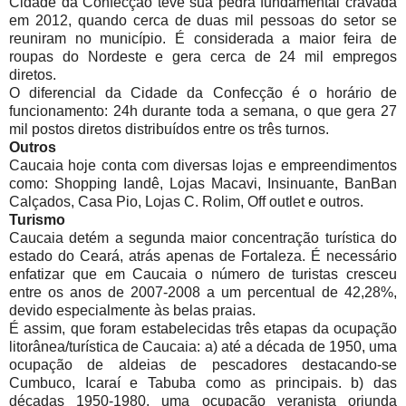
Cidade da Confecção teve sua pedra fundamental cravada
em 2012, quando cerca de duas mil pessoas do setor se
reuniram no município. É considerada a maior feira de
roupas do Nordeste e gera cerca de 24 mil empregos
diretos.
O diferencial da Cidade da Confecção é o horário de
funcionamento: 24h durante toda a semana, o que gera 27
mil postos diretos distribuídos entre os três turnos.
Outros
Caucaia hoje conta com diversas lojas e empreendimentos
como: Shopping Iandê, Lojas Macavi, Insinuante, BanBan
Calçados, Casa Pio, Lojas C. Rolim, Off outlet e outros.
Turismo
Caucaia detém a segunda maior concentração turística do
estado do Ceará, atrás apenas de Fortaleza. É necessário
enfatizar que em Caucaia o número de turistas cresceu
entre os anos de 2007-2008 a um percentual de 42,28%,
devido especialmente às belas praias.
É assim, que foram estabelecidas três etapas da ocupação
litorânea/turística de Caucaia: a) até a década de 1950, uma
ocupação de aldeias de pescadores destacando-se
Cumbuco, Icaraí e Tabuba como as principais. b) das
décadas 1950-1980, uma ocupação veranista oriunda