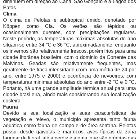
diminuem em direção ao Canal São Gonçalo e à Lagoa dos
Patos.
Clima
O clima de Pelotas é subtropical úmido, denotado por
Köppen como Cfa. Os verões são tépidos ou
ocasionalmente quentes, com precipitações regulares.
Neste período, as temperaturas máximas absolutas do ano
situam-se entre 34 °C e 36 °C, aproximadamente, enquanto
os invernos são relativamente frescos, porém frios para uma
cidade litorânea brasileira, com o domínio da Corrente das
Malvinas. Geadas são relativamente frequentes, mas
geralmente de fraca intensidade (com uma média de 24 por
ano, entre 1975 e 2000) e ocorrência de nevoeiros, com
temperaturas mínimas absolutas do ano entre -2 °C e 0 °C.
Portanto, há uma grande amplitude térmica anual para uma
cidade brasileira, ainda mais considerando sua localização
costeira.
Fauna
Devido a sua localização e suas características de
vegetação e relevo, o município apresenta tanto fauna
aquática como fauna de campo e de área serrana. Pelotas
possui desde gaivotas e marrecos, aves típicas da zona
lagunar de litoral, até a perdiz e a ema, que são próprias das