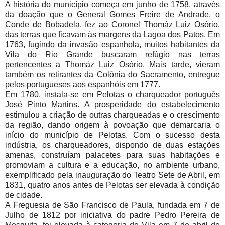
A história do município começa em junho de 1758, através
da doação que o General Gomes Freire de Andrade, o
Conde de Bobadela, fez ao Coronel Thomáz Luiz Osório,
das terras que ficavam às margens da Lagoa dos Patos. Em
1763, fugindo da invasão espanhola, muitos habitantes da
Vila do Rio Grande buscaram refúgio nas terras
pertencentes a Thomáz Luiz Osório. Mais tarde, vieram
também os retirantes da Colônia do Sacramento, entregue
pelos portugueses aos espanhóis em 1777.
Em 1780, instala-se em Pelotas o charqueador português
José Pinto Martins. A prosperidade do estabelecimento
estimulou a criação de outras charqueadas e o crescimento
da região, dando origem à povoação que demarcaria o
início do município de Pelotas. Com o sucesso desta
indústria, os charqueadores, dispondo de duas estações
amenas, construíam palacetes para suas habitações e
promoviam a cultura e a educação, no ambiente urbano,
exemplificado pela inauguração do Teatro Sete de Abril, em
1831, quatro anos antes de Pelotas ser elevada à condição
de cidade.
A Freguesia de São Francisco de Paula, fundada em 7 de
Julho de 1812 por iniciativa do padre Pedro Pereira de