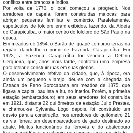
conflitos entre brancos e índios.
Por volta de 1770, o local começou a progredir. Nos
arredores da capela, foram construídas malocas para
abrigar pequenas famílias e comércio. Paralelamente,
espetáculos de folclore eram exibidos, fazendo, da Aldeia
de Carapicuíba, o maior centro de folclore de São Paulo na
época.
Em meados de 1854, o Barão de Iguapé comprou terras na
região, dando-lhe o nome de Fazenda Carapicuíba. Em
1923, a Fazenda Carapicuíba foi vendida a Delfino
Cerqueira, que, anos mais tarde, contratou uma empresa
para lotear e construir ruas em suas glebas.
O desenvolvimento efetivo da cidade, que, à época, era
ainda um pequeno vilarejo, deu-se com a chegada da
Estrada de Ferro Sorocabana em meados de 1875, que
ligava a capital paulista a Itu, no interior. Porém, a primeira
estação (embarcadouro) em seus arredores foi construída
em 1921, distante 22 quilômetros da estação Julio Prestes,
e chamou-se Sylvania. Logo depois, foi construído um
desvio para a construção, nos arredores do quilômetro 21
da via férrea: um desembarcadouro de gado destinado ao
abate. Muitos funcionários da ferrovia e do abatedouro
fixaram residência na vilarejo, que tomava áreas de cidade.