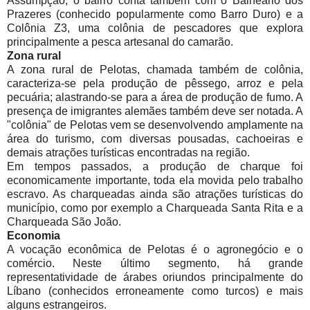
Assumpção, o bairro conta também com o Balneário dos
Prazeres (conhecido popularmente como Barro Duro) e a
Colônia Z3, uma colônia de pescadores que explora
principalmente a pesca artesanal do camarão.
Zona rural
A zona rural de Pelotas, chamada também de colônia,
caracteriza-se pela produção de pêssego, arroz e pela
pecuária; alastrando-se para a área de produção de fumo. A
presença de imigrantes alemães também deve ser notada. A
"colônia" de Pelotas vem se desenvolvendo amplamente na
área do turismo, com diversas pousadas, cachoeiras e
demais atrações turísticas encontradas na região.
Em tempos passados, a produção de charque foi
economicamente importante, toda ela movida pelo trabalho
escravo. As charqueadas ainda são atrações turísticas do
município, como por exemplo a Charqueada Santa Rita e a
Charqueada São João.
Economia
A vocação econômica de Pelotas é o agronegócio e o
comércio. Neste último segmento, há grande
representatividade de árabes oriundos principalmente do
Líbano (conhecidos erroneamente como turcos) e mais
alguns estrangeiros.