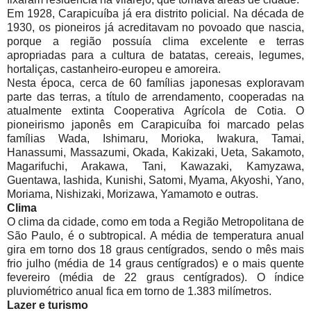
Em 1928, Carapicuíba já era distrito policial. Na década de
1930, os pioneiros já acreditavam no povoado que nascia,
porque a região possuía clima excelente e terras
apropriadas para a cultura de batatas, cereais, legumes,
hortaliças, castanheiro-europeu e amoreira.
Nesta época, cerca de 60 famílias japonesas exploravam
parte das terras, a título de arrendamento, cooperadas na
atualmente extinta Cooperativa Agrícola de Cotia. O
pioneirismo japonês em Carapicuíba foi marcado pelas
famílias Wada, Ishimaru, Morioka, Iwakura, Tamai,
Hanassumi, Massazumi, Okada, Kakizaki, Ueta, Sakamoto,
Magarifuchi, Arakawa, Tani, Kawazaki, Kamyzawa,
Guentawa, Iashida, Kunishi, Satomi, Myama, Akyoshi, Yano,
Moriama, Nishizaki, Morizawa, Yamamoto e outras.
Clima
O clima da cidade, como em toda a Região Metropolitana de
São Paulo, é o subtropical. A média de temperatura anual
gira em torno dos 18 graus centígrados, sendo o mês mais
frio julho (média de 14 graus centígrados) e o mais quente
fevereiro (média de 22 graus centígrados). O índice
pluviométrico anual fica em torno de 1.383 milímetros.
Lazer e turismo