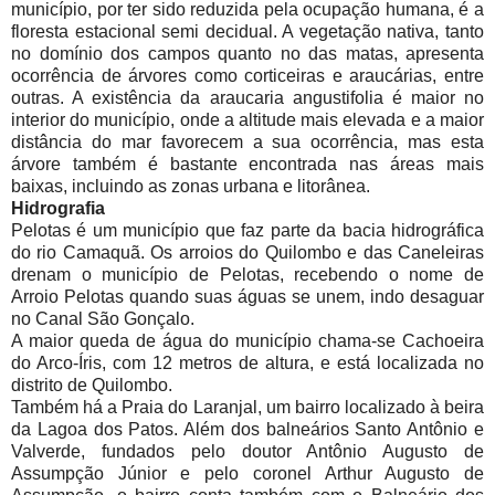
município, por ter sido reduzida pela ocupação humana, é a
floresta estacional semi decidual. A vegetação nativa, tanto
no domínio dos campos quanto no das matas, apresenta
ocorrência de árvores como corticeiras e araucárias, entre
outras. A existência da araucaria angustifolia é maior no
interior do município, onde a altitude mais elevada e a maior
distância do mar favorecem a sua ocorrência, mas esta
árvore também é bastante encontrada nas áreas mais
baixas, incluindo as zonas urbana e litorânea.
Hidrografia
Pelotas é um município que faz parte da bacia hidrográfica
do rio Camaquã. Os arroios do Quilombo e das Caneleiras
drenam o município de Pelotas, recebendo o nome de
Arroio Pelotas quando suas águas se unem, indo desaguar
no Canal São Gonçalo.
A maior queda de água do município chama-se Cachoeira
do Arco-Íris, com 12 metros de altura, e está localizada no
distrito de Quilombo.
Também há a Praia do Laranjal, um bairro localizado à beira
da Lagoa dos Patos. Além dos balneários Santo Antônio e
Valverde, fundados pelo doutor Antônio Augusto de
Assumpção Júnior e pelo coronel Arthur Augusto de