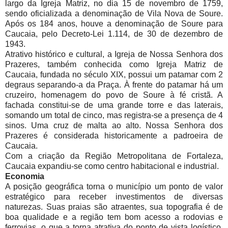
largo da Igreja Matriz, no dia 15 de novembro de 1759,
sendo oficializada a denominação de Vila Nova de Soure.
Após os 184 anos, houve a denominação de Soure para
Caucaia, pelo Decreto-Lei 1.114, de 30 de dezembro de
1943.
Atrativo histórico e cultural, a Igreja de Nossa Senhora dos
Prazeres, também conhecida como Igreja Matriz de
Caucaia, fundada no século XIX, possui um patamar com 2
degraus separando-a da Praça. À frente do patamar há um
cruzeiro, homenagem do povo de Soure à fé cristã. A
fachada constitui-se de uma grande torre e das laterais,
somando um total de cinco, mas registra-se a presença de 4
sinos. Uma cruz de malta ao alto. Nossa Senhora dos
Prazeres é considerada historicamente a padroeira de
Caucaia.
Com a criação da Região Metropolitana de Fortaleza,
Caucaia expandiu-se como centro habitacional e industrial.
Economia
A posição geográfica torna o município um ponto de valor
estratégico para receber investimentos de diversas
naturezas. Suas praias são atraentes, sua topografia é de
boa qualidade e a região tem bom acesso a rodovias e
ferrovias, o que a torna atrativa do ponto de vista logístico.