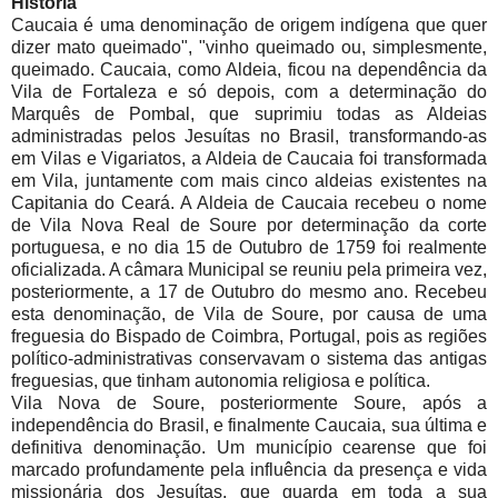
História
Caucaia é uma denominação de origem indígena que quer
dizer mato queimado", "vinho queimado ou, simplesmente,
queimado. Caucaia, como Aldeia, ficou na dependência da
Vila de Fortaleza e só depois, com a determinação do
Marquês de Pombal, que suprimiu todas as Aldeias
administradas pelos Jesuítas no Brasil, transformando-as
em Vilas e Vigariatos, a Aldeia de Caucaia foi transformada
em Vila, juntamente com mais cinco aldeias existentes na
Capitania do Ceará. A Aldeia de Caucaia recebeu o nome
de Vila Nova Real de Soure por determinação da corte
portuguesa, e no dia 15 de Outubro de 1759 foi realmente
oficializada. A câmara Municipal se reuniu pela primeira vez,
posteriormente, a 17 de Outubro do mesmo ano. Recebeu
esta denominação, de Vila de Soure, por causa de uma
freguesia do Bispado de Coimbra, Portugal, pois as regiões
político-administrativas conservavam o sistema das antigas
freguesias, que tinham autonomia religiosa e política.
Vila Nova de Soure, posteriormente Soure, após a
independência do Brasil, e finalmente Caucaia, sua última e
definitiva denominação. Um município cearense que foi
marcado profundamente pela influência da presença e vida
missionária dos Jesuítas, que guarda em toda a sua