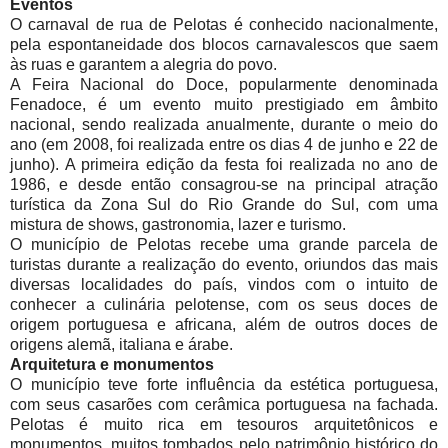
Eventos
O carnaval de rua de Pelotas é conhecido nacionalmente,
pela espontaneidade dos blocos carnavalescos que saem
às ruas e garantem a alegria do povo.
A Feira Nacional do Doce, popularmente denominada
Fenadoce, é um evento muito prestigiado em âmbito
nacional, sendo realizada anualmente, durante o meio do
ano (em 2008, foi realizada entre os dias 4 de junho e 22 de
junho). A primeira edição da festa foi realizada no ano de
1986, e desde então consagrou-se na principal atração
turística da Zona Sul do Rio Grande do Sul, com uma
mistura de shows, gastronomia, lazer e turismo.
O município de Pelotas recebe uma grande parcela de
turistas durante a realização do evento, oriundos das mais
diversas localidades do país, vindos com o intuito de
conhecer a culinária pelotense, com os seus doces de
origem portuguesa e africana, além de outros doces de
origens alemã, italiana e árabe.
Arquitetura e monumentos
O município teve forte influência da estética portuguesa,
com seus casarões com cerâmica portuguesa na fachada.
Pelotas é muito rica em tesouros arquitetônicos e
monumentos, muitos tombados pelo patrimônio histórico do