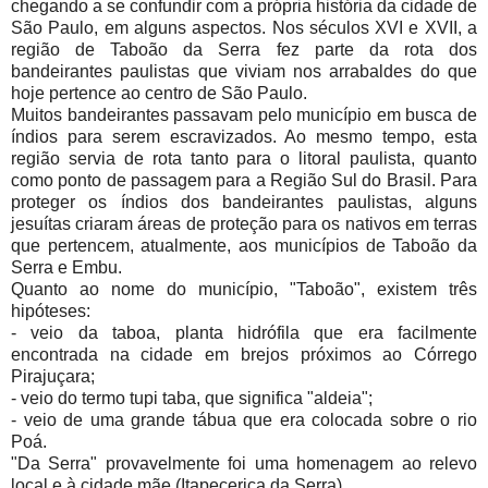
chegando a se confundir com a própria história da cidade de
São Paulo, em alguns aspectos. Nos séculos XVI e XVII, a
região de Taboão da Serra fez parte da rota dos
bandeirantes paulistas que viviam nos arrabaldes do que
hoje pertence ao centro de São Paulo.
Muitos bandeirantes passavam pelo município em busca de
índios para serem escravizados. Ao mesmo tempo, esta
região servia de rota tanto para o litoral paulista, quanto
como ponto de passagem para a Região Sul do Brasil. Para
proteger os índios dos bandeirantes paulistas, alguns
jesuítas criaram áreas de proteção para os nativos em terras
que pertencem, atualmente, aos municípios de Taboão da
Serra e Embu.
Quanto ao nome do município, "Taboão", existem três
hipóteses:
- veio da taboa, planta hidrófila que era facilmente
encontrada na cidade em brejos próximos ao Córrego
Pirajuçara;
- veio do termo tupi taba, que significa "aldeia";
- veio de uma grande tábua que era colocada sobre o rio
Poá.
"Da Serra" provavelmente foi uma homenagem ao relevo
local e à cidade mãe (Itapecerica da Serra).