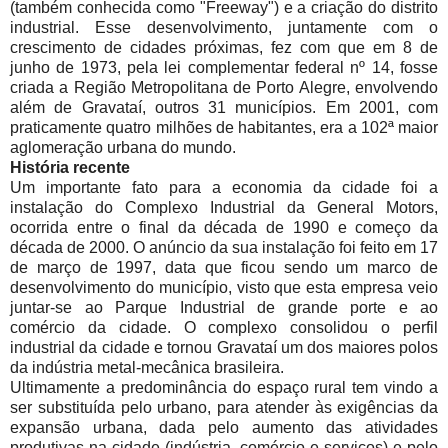
(também conhecida como "Freeway") e a criação do distrito
industrial. Esse desenvolvimento, juntamente com o
crescimento de cidades próximas, fez com que em 8 de
junho de 1973, pela lei complementar federal nº 14, fosse
criada a Região Metropolitana de Porto Alegre, envolvendo
além de Gravataí, outros 31 municípios. Em 2001, com
praticamente quatro milhões de habitantes, era a 102ª maior
aglomeração urbana do mundo.
História recente
Um importante fato para a economia da cidade foi a
instalação do Complexo Industrial da General Motors,
ocorrida entre o final da década de 1990 e começo da
década de 2000. O anúncio da sua instalação foi feito em 17
de março de 1997, data que ficou sendo um marco de
desenvolvimento do município, visto que esta empresa veio
juntar-se ao Parque Industrial de grande porte e ao
comércio da cidade. O complexo consolidou o perfil
industrial da cidade e tornou Gravataí um dos maiores polos
da indústria metal-mecânica brasileira.
Ultimamente a predominância do espaço rural tem vindo a
ser substituída pelo urbano, para atender às exigências da
expansão urbana, dada pelo aumento das atividades
produtivas na cidade (indústria, comércio e serviços) e pelo