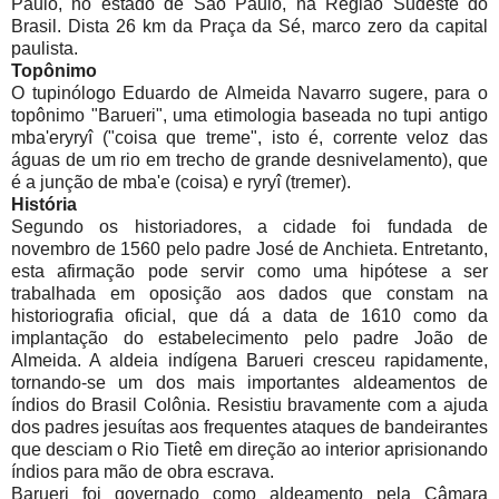
Paulo, no estado de São Paulo, na Região Sudeste do
Brasil. Dista 26 km da Praça da Sé, marco zero da capital
paulista.
Topônimo
O tupinólogo Eduardo de Almeida Navarro sugere, para o
topônimo "Barueri", uma etimologia baseada no tupi antigo
mba'eryryî ("coisa que treme", isto é, corrente veloz das
águas de um rio em trecho de grande desnivelamento), que
é a junção de mba'e (coisa) e ryryî (tremer).
História
Segundo os historiadores, a cidade foi fundada de
novembro de 1560 pelo padre José de Anchieta. Entretanto,
esta afirmação pode servir como uma hipótese a ser
trabalhada em oposição aos dados que constam na
historiografia oficial, que dá a data de 1610 como da
implantação do estabelecimento pelo padre João de
Almeida. A aldeia indígena Barueri cresceu rapidamente,
tornando-se um dos mais importantes aldeamentos de
índios do Brasil Colônia. Resistiu bravamente com a ajuda
dos padres jesuítas aos frequentes ataques de bandeirantes
que desciam o Rio Tietê em direção ao interior aprisionando
índios para mão de obra escrava.
Barueri foi governado como aldeamento pela Câmara