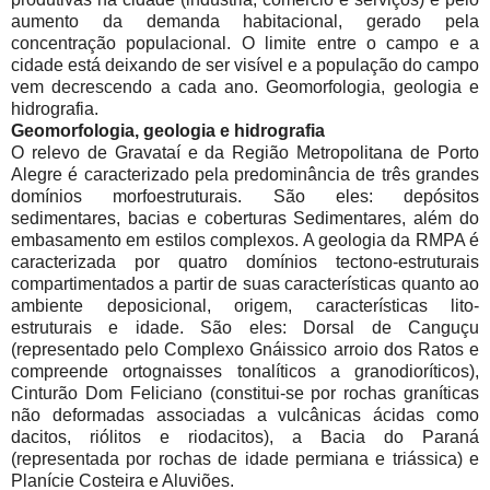
aumento da demanda habitacional, gerado pela
concentração populacional. O limite entre o campo e a
cidade está deixando de ser visível e a população do campo
vem decrescendo a cada ano. Geomorfologia, geologia e
hidrografia.
Geomorfologia, geologia e hidrografia
O relevo de Gravataí e da Região Metropolitana de Porto
Alegre é caracterizado pela predominância de três grandes
domínios morfoestruturais. São eles: depósitos
sedimentares, bacias e coberturas Sedimentares, além do
embasamento em estilos complexos. A geologia da RMPA é
caracterizada por quatro domínios tectono-estruturais
compartimentados a partir de suas características quanto ao
ambiente deposicional, origem, características lito-
estruturais e idade. São eles: Dorsal de Canguçu
(representado pelo Complexo Gnáissico arroio dos Ratos e
compreende ortognaisses tonalíticos a granodioríticos),
Cinturão Dom Feliciano (constitui-se por rochas graníticas
não deformadas associadas a vulcânicas ácidas como
dacitos, riólitos e riodacitos), a Bacia do Paraná
(representada por rochas de idade permiana e triássica) e
Planície Costeira e Aluviões.