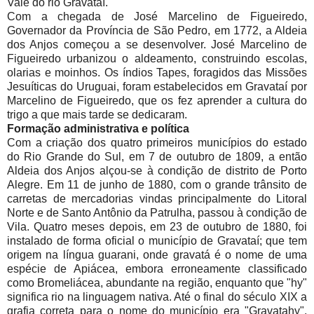
Vale do rio Gravataí.
Com a chegada de José Marcelino de Figueiredo,
Governador da Província de São Pedro, em 1772, a Aldeia
dos Anjos começou a se desenvolver. José Marcelino de
Figueiredo urbanizou o aldeamento, construindo escolas,
olarias e moinhos. Os índios Tapes, foragidos das Missões
Jesuíticas do Uruguai, foram estabelecidos em Gravataí por
Marcelino de Figueiredo, que os fez aprender a cultura do
trigo a que mais tarde se dedicaram.
Formação administrativa e política
Com a criação dos quatro primeiros municípios do estado
do Rio Grande do Sul, em 7 de outubro de 1809, a então
Aldeia dos Anjos alçou-se à condição de distrito de Porto
Alegre. Em 11 de junho de 1880, com o grande trânsito de
carretas de mercadorias vindas principalmente do Litoral
Norte e de Santo Antônio da Patrulha, passou à condição de
Vila. Quatro meses depois, em 23 de outubro de 1880, foi
instalado de forma oficial o município de Gravataí; que tem
origem na língua guarani, onde gravatá é o nome de uma
espécie de Apiácea, embora erroneamente classificado
como Bromeliácea, abundante na região, enquanto que "hy"
significa rio na linguagem nativa. Até o final do século XIX a
grafia correta para o nome do município era "Gravatahy",