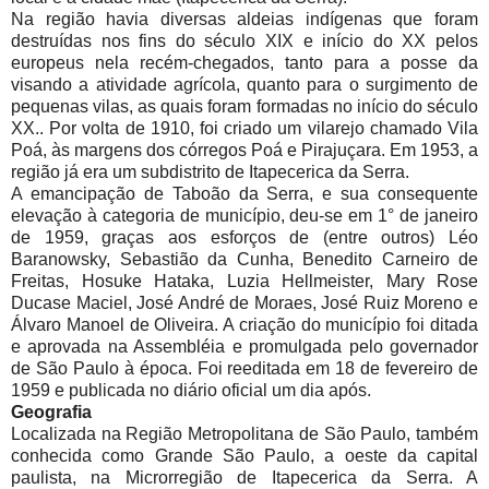
Na região havia diversas aldeias indígenas que foram
destruídas nos fins do século XIX e início do XX pelos
europeus nela recém-chegados, tanto para a posse da
visando a atividade agrícola, quanto para o surgimento de
pequenas vilas, as quais foram formadas no início do século
XX.. Por volta de 1910, foi criado um vilarejo chamado Vila
Poá, às margens dos córregos Poá e Pirajuçara. Em 1953, a
região já era um subdistrito de Itapecerica da Serra.
A emancipação de Taboão da Serra, e sua consequente
elevação à categoria de município, deu-se em 1° de janeiro
de 1959, graças aos esforços de (entre outros) Léo
Baranowsky, Sebastião da Cunha, Benedito Carneiro de
Freitas, Hosuke Hataka, Luzia Hellmeister, Mary Rose
Ducase Maciel, José André de Moraes, José Ruiz Moreno e
Álvaro Manoel de Oliveira. A criação do município foi ditada
e aprovada na Assembléia e promulgada pelo governador
de São Paulo à época. Foi reeditada em 18 de fevereiro de
1959 e publicada no diário oficial um dia após.
Geografia
Localizada na Região Metropolitana de São Paulo, também
conhecida como Grande São Paulo, a oeste da capital
paulista, na Microrregião de Itapecerica da Serra. A