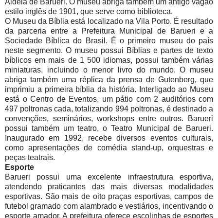
Aldeia de Barueri. O museu abriga também um antigo vagão
estilo inglês de 1901, que serve como biblioteca.
O Museu da Bíblia está localizado na Vila Porto. É resultado
da parceria entre a Prefeitura Municipal de Barueri e a
Sociedade Bíblica do Brasil. É o primeiro museu do país
neste segmento. O museu possui Bíblias e partes de texto
bíblicos em mais de 1 500 idiomas, possui também várias
miniaturas, incluindo o menor livro do mundo. O museu
abriga também uma réplica da prensa de Gutenberg, que
imprimiu a primeira bíblia da história. Interligado ao Museu
está o Centro de Eventos, um pátio com 2 auditórios com
497 poltronas cada, totalizando 994 poltronas, é destinado a
convenções, seminários, workshops entre outros. Barueri
possui também um teatro, o Teatro Municipal de Barueri.
Inaugurado em 1992, recebe diversos eventos culturais,
como apresentações de comédia stand-up, orquestras e
peças teatrais.
Esporte
Barueri possui uma excelente infraestrutura esportiva,
atendendo praticantes das mais diversas modalidades
esportivas. São mais de oito praças esportivas, campos de
futebol gramado com alambrado e vestiários, incentivando o
esporte amador. A prefeitura oferece escolinhas de esportes