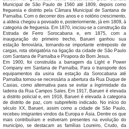
Municipal de São Paulo de 1560 até 1809, depois como
freguesia e distrito pela Câmara Municipal de Santana de
Parnaíba. Com o decorrer dos anos e o notório crescimento,
a aldeia chegou a povoado e, posteriormente, já em 1809, à
categoria de freguesia. Em 1870, iniciou-se a construção da
Estrada de Ferro Sorocabana e, em 1875, com a
inauguração do primeiro trecho, Barueri ganhou sua
estação ferroviária, tornando-se importante entreposto de
cargas, rota obrigatória na ligação da cidade de São Paulo
com Santana de Parnaíba e Pirapora do Bom Jesus.
Em 1900, foi construída a barragem da Light e Power
Company em Santana de Parnaíba. Para o transporte dos
equipamentos da usina da estação da Sorocabana até
Parnaíba tornou-se necessária a abertura da Rua Duque de
Caxias, como alternativa para se evitar a íngrimidade da
ladeira da Rua Campos Sales. Em 1917, Barueri é elevada
a distrito policial e, em 1918, Barueri é elevada à categoria
de distrito de paz, com subprefeito indicado. No início do
século XX, Barueri, assim como a cidade de São Paulo,
recebeu imigrantes vindos da Europa e Ásia. Dentre os que
mais contribuíram e estiveram presentes na evolução do
município, se destacam as famílias Loureiro, Crudo, da