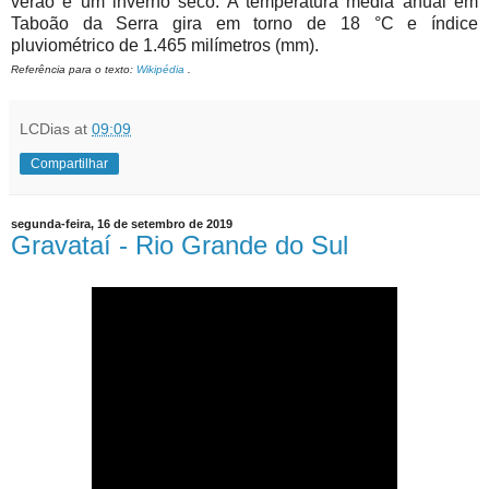
verão e um inverno seco. A temperatura média anual em
Taboão da Serra gira em torno de 18 °C e índice
pluviométrico de 1.465 milímetros (mm).
Referência para o texto:
Wikipédia
.
LCDias
at
09:09
Compartilhar
segunda-feira, 16 de setembro de 2019
Gravataí - Rio Grande do Sul