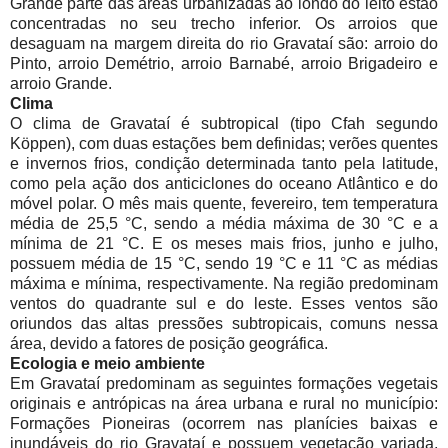
Grande parte das áreas urbanizadas ao londo do leito estão
concentradas no seu trecho inferior. Os arroios que
desaguam na margem direita do rio Gravataí são: arroio do
Pinto, arroio Demétrio, arroio Barnabé, arroio Brigadeiro e
arroio Grande.
Clima
O clima de Gravataí é subtropical (tipo Cfah segundo
Köppen), com duas estações bem definidas; verões quentes
e invernos frios, condição determinada tanto pela latitude,
como pela ação dos anticiclones do oceano Atlântico e do
móvel polar. O mês mais quente, fevereiro, tem temperatura
média de 25,5 °C, sendo a média máxima de 30 °C e a
mínima de 21 °C. E os meses mais frios, junho e julho,
possuem média de 15 °C, sendo 19 °C e 11 °C as médias
máxima e mínima, respectivamente. Na região predominam
ventos do quadrante sul e do leste. Esses ventos são
oriundos das altas pressões subtropicais, comuns nessa
área, devido a fatores de posição geográfica.
Ecologia e meio ambiente
Em Gravataí predominam as seguintes formações vegetais
originais e antrópicas na área urbana e rural no município:
Formações Pioneiras (ocorrem nas planícies baixas e
inundáveis do rio Gravataí e possuem vegetação variada,