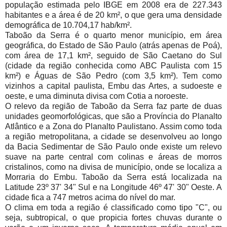
população estimada pelo IBGE em 2008 era de 227.343
habitantes e a área é de 20 km², o que gera uma densidade
demográfica de 10.704,17 hab/km².
Taboão da Serra é o quarto menor município, em área
geográfica, do Estado de São Paulo (atrás apenas de Poá),
com área de 17,1 km², seguido de São Caetano do Sul
(cidade da região conhecida como ABC Paulista com 15
km²) e Águas de São Pedro (com 3,5 km²). Tem como
vizinhos a capital paulista, Embu das Artes, a sudoeste e
oeste, e uma diminuta divisa com Cotia a noroeste.
O relevo da região de Taboão da Serra faz parte de duas
unidades geomorfológicas, que são a Província do Planalto
Atlântico e a Zona do Planalto Paulistano. Assim como toda
a região metropolitana, a cidade se desenvolveu ao longo
da Bacia Sedimentar de São Paulo onde existe um relevo
suave na parte central com colinas e áreas de morros
cristalinos, como na divisa de município, onde se localiza a
Morraria do Embu. Taboão da Serra está localizada na
Latitude 23º 37' 34" Sul e na Longitude 46º 47' 30" Oeste. A
cidade fica a 747 metros acima do nível do mar.
O clima em toda a região é classificado como tipo "C", ou
seja, subtropical, o que propicia fortes chuvas durante o