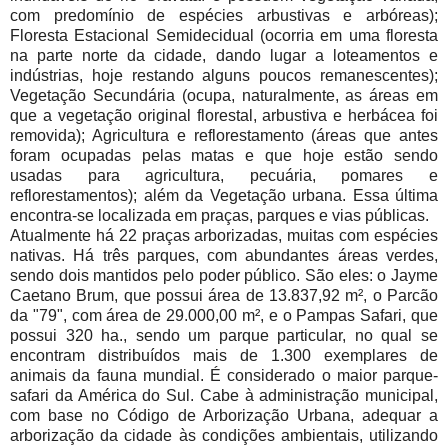
com predomínio de espécies arbustivas e arbóreas);
Floresta Estacional Semidecidual (ocorria em uma floresta
na parte norte da cidade, dando lugar a loteamentos e
indústrias, hoje restando alguns poucos remanescentes);
Vegetação Secundária (ocupa, naturalmente, as áreas em
que a vegetação original florestal, arbustiva e herbácea foi
removida); Agricultura e reflorestamento (áreas que antes
foram ocupadas pelas matas e que hoje estão sendo
usadas para agricultura, pecuária, pomares e
reflorestamentos); além da Vegetação urbana. Essa última
encontra-se localizada em praças, parques e vias públicas.
Atualmente há 22 praças arborizadas, muitas com espécies
nativas. Há três parques, com abundantes áreas verdes,
sendo dois mantidos pelo poder público. São eles: o Jayme
Caetano Brum, que possui área de 13.837,92 m², o Parcão
da "79", com área de 29.000,00 m², e o Pampas Safari, que
possui 320 ha., sendo um parque particular, no qual se
encontram distribuídos mais de 1.300 exemplares de
animais da fauna mundial. É considerado o maior parque-
safari da América do Sul. Cabe à administração municipal,
com base no Código de Arborização Urbana, adequar a
arborização da cidade às condições ambientais, utilizando