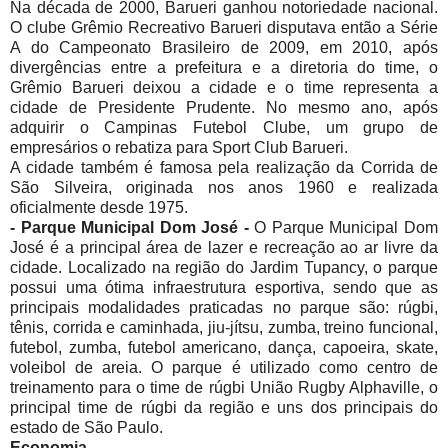
Na década de 2000, Barueri ganhou notoriedade nacional.
O clube Grêmio Recreativo Barueri disputava então a Série
A do Campeonato Brasileiro de 2009, em 2010, após
divergências entre a prefeitura e a diretoria do time, o
Grêmio Barueri deixou a cidade e o time representa a
cidade de Presidente Prudente. No mesmo ano, após
adquirir o Campinas Futebol Clube, um grupo de
empresários o rebatiza para Sport Club Barueri.
A cidade também é famosa pela realização da Corrida de
São Silveira, originada nos anos 1960 e realizada
oficialmente desde 1975.
- Parque Municipal Dom José -
O Parque Municipal Dom
José é a principal área de lazer e recreação ao ar livre da
cidade. Localizado na região do Jardim Tupancy, o parque
possui uma ótima infraestrutura esportiva, sendo que as
principais modalidades praticadas no parque são: rúgbi,
tênis, corrida e caminhada, jiu-jítsu, zumba, treino funcional,
futebol, zumba, futebol americano, dança, capoeira, skate,
voleibol de areia. O parque é utilizado como centro de
treinamento para o time de rúgbi União Rugby Alphaville, o
principal time de rúgbi da região e uns dos principais do
estado de São Paulo.
Economia