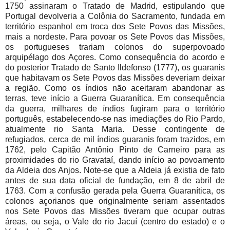
1750 assinaram o Tratado de Madrid, estipulando que
Portugal devolveria a Colônia do Sacramento, fundada em
território espanhol em troca dos Sete Povos das Missões,
mais a nordeste. Para povoar os Sete Povos das Missões,
os portugueses trariam colonos do superpovoado
arquipélago dos Açores. Como consequência do acordo e
do posterior Tratado de Santo Ildefonso (1777), os guaranis
que habitavam os Sete Povos das Missões deveriam deixar
a região. Como os índios não aceitaram abandonar as
terras, teve início a Guerra Guaranítica. Em consequência
da guerra, milhares de índios fugiram para o território
português, estabelecendo-se nas imediações do Rio Pardo,
atualmente rio Santa Maria. Desse contingente de
refugiados, cerca de mil índios guaranis foram trazidos, em
1762, pelo Capitão Antônio Pinto de Carneiro para as
proximidades do rio Gravataí, dando início ao povoamento
da Aldeia dos Anjos. Note-se que a Aldeia já existia de fato
antes de sua data oficial de fundação, em 8 de abril de
1763. Com a confusão gerada pela Guerra Guaranítica, os
colonos açorianos que originalmente seriam assentados
nos Sete Povos das Missões tiveram que ocupar outras
áreas, ou seja, o Vale do rio Jacuí (centro do estado) e o