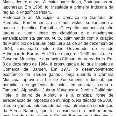
Matta, dentre outras. A maior parte delas, Portuguesas ou
japonesas. Em 1936, foi instalada a primeira indústria da
região, o Frigorífico Pisani.
Pertencente ao Município e Comarca de Santana de
Parnaíba, Barueri crescia a olhos vistos, suplantando a
pacata e bucólica Parnaíba. O espírito autonomista não
tardou a surgir entre os cidadãos e o movimento
emancipacionista ganhou vulto, culminando com a criação
do Município de Barueri pela Lei 233, de 24 de dezembro de
1948, sancionada pelo então Governador do Estado
Adhemar de Barros. Em 26 de março de 1949, instala-se o
Governo Municipal e a primeira Câmara de Vereadores. Em
8 de dezembro de 1964, é promulgada a lei que instalou a
Comarca de Barueri. Em 1973, o desenvolvimento
econômico de Barueri ganhou força quando a Câmara
Municipal aprovou a Lei de Zoneamento Industrial, que
permitiu o surgimento de polos empresariais como o
Tamboré, Alphaville, Jubran Votupoca e Jardim Califórnia.
Hoje, o bairro de Alphaville é a principal fonte de
arrecadação de impostos do município. Na década de 2000,
Barueri ganhou notoriedade nacional através da construção
da Arena Barueri, que foi considerada a melhor arena
multiúso do país, e com o Grêmio Barueri, que disputou a