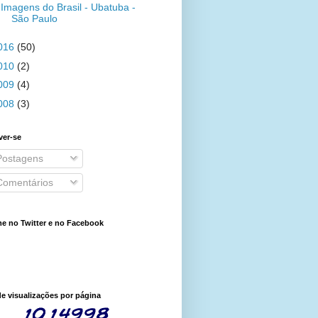
Imagens do Brasil - Ubatuba -
São Paulo
016
(50)
010
(2)
009
(4)
008
(3)
ver-se
ostagens
omentários
e no Twitter e no Facebook
de visualizações por página