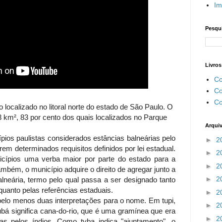
Im
Pesqui
Livros
Co
Co
Co
 localizado no litoral norte do estado de São Paulo. O
83 km², 83 por cento dos quais localizados no Parque
Arqui
ios paulistas considerados estâncias balneárias pelo
►
2
em determinados requisitos definidos por lei estadual.
►
2
icípios uma verba maior por parte do estado para a
►
2
mbém, o município adquire o direito de agregar junto a
►
2
alneária, termo pelo qual passa a ser designado tanto
 quanto pelas referências estaduais.
►
2
elo menos duas interpretações para o nome. Em tupi,
►
2
ubá significa cana-do-rio, que é uma gramínea que era
►
2
has pelos índios. Como tyba indica "ajuntamento", o