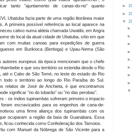
►
2
car tanto "ajuntamento de canas-do-rio" quanto
►
2
VI, Ubatuba fazia parte de uma região litorânea maior
▼
2
. A primeira possível referência ao local aparece na
neceu cativo numa aldeia chamada Uwatibi, em Angra
ome do local da atual cidade de Ubatuba, sítio em que
iam com muitas canoas para expedições de guerra
rtugueses em Burikioca (Bertioga) e Upau-Nema (São
os autores europeus da época mencionam que o chefe
ambebe e que seu território se estendia desde o Rio
, até o Cabo de São Tomé, no leste do estado do Rio
 todo o território ao longo do Rio Paraíba do Sul.
s relatos de José de Anchieta, é que encontramos
ode significar "rio do tubarão" ou "rio das perobas".
eses - os índios tupinambás sofreram primeiro o impacto
 foram escravizados para os engenhos de cana-de-
motivou uma firme aliança dos tupinambás com os
, que ocuparam a região da baía de Guanabara. Essa
be, ficou conhecida como Confederação dos Tamoios.
rtiu com Manuel da Nóbrega de São Vicente para a