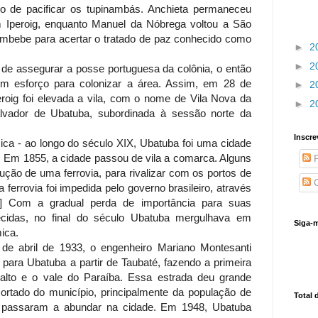
ivo de pacificar os tupinambás. Anchieta permaneceu
 Iperoig, enquanto Manuel da Nóbrega voltou a São
bebe para acertar o tratado de paz conhecido como
►
2
►
2
o de assegurar a posse portuguesa da colônia, o então
m esforço para colonizar a área. Assim, em 28 de
►
2
eroig foi elevada a vila, com o nome de Vila Nova da
►
2
lvador de Ubatuba, subordinada à sessão norte da
Inscre
a - ao longo do século XIX, Ubatuba foi uma cidade
ia. Em 1855, a cidade passou de vila a comarca. Alguns
P
ução de uma ferrovia, para rivalizar com os portos de
C
 ferrovia foi impedida pelo governo brasileiro, através
es] Com a gradual perda de importância para suas
cidas, no final do século Ubatuba mergulhava em
Siga-m
ica.
 de abril de 1933, o engenheiro Mariano Montesanti
para Ubatuba a partir de Taubaté, fazendo a primeira
nalto e o vale do Paraíba. Essa estrada deu grande
ecortado do município, principalmente da população de
Total 
o passaram a abundar na cidade. Em 1948, Ubatuba