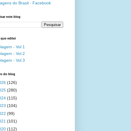
agens do Brasil - Facebook
sar este blog
 que editei
lagem - Vol.1
lagem - Vol.2
lagem - Vol.3
vo do blog
026
(126)
025
(280)
024
(115)
023
(104)
022
(99)
021
(101)
020
(112)