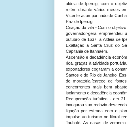
aldeia de Iperoig, com o objet
refém durante vários meses em
Vicente acompanhado de Cunham
Paz de Iperoig.
Criação da vila - Com o objetiv
governador-geral empreendeu u
outubro de 1637, a Aldeia de Ip
Exaltação à Santa Cruz do Sa
Capitania de Itanhaém.
Ascensão e decadência econômic
rica, graças à atividade portuár
exportadores cogitaram a constr
Santos e do Rio de Janeiro. Essa
de moratória.[carece de font
concorrentes mais bem abaste
isolamento e decadência econôm
Recuperação turística - em 21
inaugurou sua rodovia descendo 
ligação por estrada com o pla
impulso ao turismo no litoral r
Taubaté. As casas de veranei