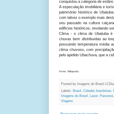
conquistou a categoria de estânci
A especulação imobiliária e turís
patrimônio histórico de Ubatu
com talvez o exemplo mais desta
seu passado na cultura caiçar
edifícios históricos, revelando s
Clima - o clima de Ubatuba é o 
chuvas bem distribuídas ao lo
possuindo temperatura média a
clima chuvoso, com precipitação
pelo apelido Ubachuva, que a ci
Fonte: Wikipedia
Posted by Imagens do Brasil
LCDia
Labels:
Brasil
,
Cidades brasileiras
,
Imagens do Brasil
,
Lazer
,
Passeios
Viagens
Postagem mais recente