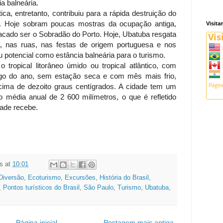
a balneária.
tica, entretanto, contribuiu para a rápida destruição do
ba. Hoje sobram poucas mostras da ocupação antiga,
Visita
cado ser o Sobradão do Porto. Hoje, Ubatuba resgata
a, nas ruas, nas festas de origem portuguesa e nos
eu potencial como estância balneária para o turismo.
tropical litorâneo úmido ou tropical atlântico, com
ngo do ano, sem estação seca e com mês mais frio,
cima de dezoito graus centígrados. A cidade tem um
 média anual de 2 600 milímetros, o que é refletido
dade recebe.
s
at
10:01
Diversão
,
Ecoturismo
,
Excursões
,
História do Brasil
,
,
Pontos turísticos do Brasil
,
São Paulo
,
Turismo
,
Ubatuba
,
Página inicial
Postagem mais antiga