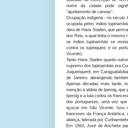
nome da cidade pode signifi
"ajuntamento de canoas".
Ocupação indígena - no século X
ocupada pelos índios tupinambás
obra de Hans Staden, que perma
dos Reis, a qual tinha o mesmo n
os índios tupinambás se reun
contra os tupiniquins e os po
Vicente).
Tanto Hans Staden quanto outr
supremo dos tupinambás era Cunh
Juqueriquerê, em Caraguatatuba
de Janeiro, abrangendo também
Apenas décadas mais tarde, no
menção à aldeia de Iperoig, que p
Iperoig e a luta contra os franc
dos portugueses, uma vez que
açúcar em São Vicente. Isso 
franceses da França Antártica
aliança, liderada por Cunhambe
Em 1563, José de Anchieta pa