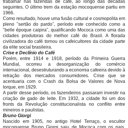
trabalhar nas fazendas de café, ao longo das décadas
seguintes. O último trem da estação mocoquense partiu em
1966.
Como resultado, houve uma fusão cultural e cosmopolita em
pleno "sertão do pardo", período este conhecido como a
"belle époque caipira", qualificando Mococa como uma das
cidades produtoras do melhor café do Brasil. A florada
civilizadora do café tornou os cafeicultores da cidade parte
da elite social brasileira.
Crise e Declínio do Café
Porém, entre 1914 e 1918, período da Primeira Guerra
Mundial, ocorreu a desorganização do comércio
internacional, desestruturando a economia cafeeira devido à
retração dos mercados consumidores. Crise que se
acentuaria com o Crash da Bolsa de Valores de Nova
Iorque, em 1929.
A partir desse período, os fazendeiros passaram investir na
criação de gado de leite. Em 1932, a cidade foi um dos
fronts da Revolução constitucionalista no conflito entre
mineiros e paulistas.
Bruno Giorgi
Nascido em 1905, no antigo Hotel Terraço, o escultor
mocoquense Bruno Giorgi saiu de Mococa com os pais,