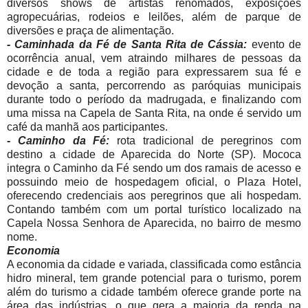
diversos shows de artistas renomados, exposições
agropecuárias, rodeios e leilões, além de parque de
diversões e praça de alimentação.
- Caminhada da Fé de Santa Rita de Cássia:
evento de
ocorrência anual, vem atraindo milhares de pessoas da
cidade e de toda a região para expressarem sua fé e
devoção a santa, percorrendo as paróquias municipais
durante todo o período da madrugada, e finalizando com
uma missa na Capela de Santa Rita, na onde é servido um
café da manhã aos participantes.
- Caminho da Fé:
rota tradicional de peregrinos com
destino a cidade de Aparecida do Norte (SP). Mococa
integra o Caminho da Fé sendo um dos ramais de acesso e
possuindo meio de hospedagem oficial, o Plaza Hotel,
oferecendo credenciais aos peregrinos que ali hospedam.
Contando também com um portal turístico localizado na
Capela Nossa Senhora de Aparecida, no bairro de mesmo
nome.
Economia
A economia da cidade e variada, classificada como estância
hidro mineral, tem grande potencial para o turismo, porem
além do turismo a cidade também oferece grande porte na
área das indústrias, o que gera a maioria da renda na