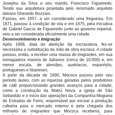
Josepha da Silva e seu marido, Francisco Figueiredo.
Tendo sua arquitetura projetada pelo renomado arquiteto
italiano Gherardo Bozzani.
Passou, em 1857, a ser considerado uma freguesia. Em
1871, passou à condição de vila e em 1875, pela iniciativa
de Gabriel Garcia de Figueiredo junto ao governo imperial,
veio a ser considerada oficialmente uma cidade.
Desenvolvimento e Imigração
Após 1888, data da abolição da escravatura, fez-se
necessária a substituição da mão de obra escrava. A cidade
passou, então, a receber uma massa de imigrantes, em sua
esmagadora maioria de italianos (cerca de 10.000) e, em
menor escala, de alemães, austríacos, espanhóis,
portugueses e libaneses.
A partir da década de 1890, Mococa passou pelo seu
período áureo, com as riquezas geradas pelos produtores
de café proporcionando grandes avanços para a cidade,
como a construção da Matriz Nova, a igreja de São
Sebastião e o início das operações da Companhia Mogiana
de Estradas de Ferro, responsável por escoar a produção
cafeeira para o mercado externo e pela chegada dos
milhares de imigrantes que Mococa receberia, para