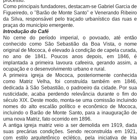
processo.
Como principais fundadores, destacam-se Gabriel Garcia de
Figueiredo, o "Barão de Monte Santo" e Venerando Ribeiro
da Silva, responsável pelo traçado urbanístico das ruas e
praças do município emergente.
Introdução do Café
No cerne do período imperial, o povoado, até então
conhecido como São Sebastião da Boa Vista, o nome
original de Mococa, é elevado à condição de capela curada,
no ano de 1841. Poucos anos depois, em 1846, é
implantada a primeira lavoura cafeeira, gerando assim, a
ocupação e o desenvolvimento urbano e rural.
A primeira igreja de Mococa, posteriormente conhecida
como Matriz Velha, foi construída também em 1846,
dedicada à São Sebastião, o padroeiro da cidade. Por sua
rusticidade, acaba perdendo relevância durante o fim do
século XIX. Deste modo, monta-se uma comissão incluindo
nomes do alto escalão político e econômico de Mococa,
incluindo o Barão de Monte Santo, para a inauguração de
uma nova Matriz, fato ocorrido em 1896.
A antiga igreja matriz veio a ser demolida em 1919, dada
suas precárias condições. Sendo reconstruída em 1921,
com estilo arquitetônico eclético, pela iniciativa de Iria