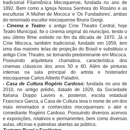
tradicional Filarmônica Mocoquense, fundada no ano de
1892. Bem como a Igreja Nossa Senhora do Rosário e as
esculturas 'A Mulher de Mococa' e 'Os Fundadores', ambas
do renomado escultor mocoquense Bruno Giorgi.
- Cinema e Teatro:
o antigo Cine Theatro Central, hoje
Teatro Municipal, foi o cinema original do município, tendo o
seu último filme exibido no fim da década de 1970. Já o
Cine Mococa, também tradicional, fundado em 1959, tem
uma das maiores telas de projeção do Brasil e substituiu o
antigo Cine Theatro, se tornando predominante em Mococa.
Possuindo arquitetura chamativa, característica dos
cinemas clássicos dos anos 50 e 60. Além de pinturas
internas na sala principal do artista e historiador
mocoquense Carlos Alberto Paladini.
- Casa de Cultura Rogério Cardoso:
fundada no ano de
2010, no antigo prédio, datado de 1929, da Sociedade
Italiana Doppo Lavoro e, posterior, escola estadual
Francisco Garcia, a Casa de Cultura leva o nome de um dos
mais renomados e conhecidos mocoquenses: o ator e
comediante Rogério Cardoso. Possuindo diversos acervos
e exposições, rotativos e permanentes, bem como diversas
aulas, oficinas e palestras abertas ao público.