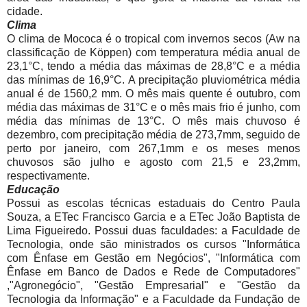
cidade.
Clima
O clima de Mococa é o tropical com invernos secos (Aw na
classificação de Köppen) com temperatura média anual de
23,1°C, tendo a média das máximas de 28,8°C e a média
das mínimas de 16,9°C. A precipitação pluviométrica média
anual é de 1560,2 mm. O mês mais quente é outubro, com
média das máximas de 31°C e o mês mais frio é junho, com
média das mínimas de 13°C. O mês mais chuvoso é
dezembro, com precipitação média de 273,7mm, seguido de
perto por janeiro, com 267,1mm e os meses menos
chuvosos são julho e agosto com 21,5 e 23,2mm,
respectivamente.
Educação
Possui as escolas técnicas estaduais do Centro Paula
Souza, a ETec Francisco Garcia e a ETec João Baptista de
Lima Figueiredo. Possui duas faculdades: a Faculdade de
Tecnologia, onde são ministrados os cursos "Informática
com Ênfase em Gestão em Negócios", "Informática com
Ênfase em Banco de Dados e Rede de Computadores"
,"Agronegócio", "Gestão Empresarial" e "Gestão da
Tecnologia da Informação" e a Faculdade da Fundação de