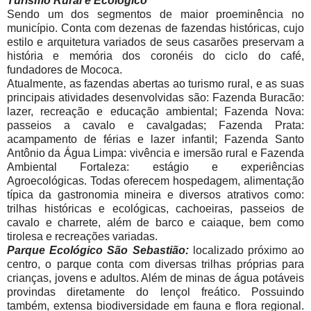
Turismo Rural e Ecológico
Sendo um dos segmentos de maior proeminência no
município. Conta com dezenas de fazendas históricas, cujo
estilo e arquitetura variados de seus casarões preservam a
história e memória dos coronéis do ciclo do café,
fundadores de Mococa.
Atualmente, as fazendas abertas ao turismo rural, e as suas
principais atividades desenvolvidas são: Fazenda Buracão:
lazer, recreação e educação ambiental; Fazenda Nova:
passeios a cavalo e cavalgadas; Fazenda Prata:
acampamento de férias e lazer infantil; Fazenda Santo
Antônio da Água Limpa: vivência e imersão rural e Fazenda
Ambiental Fortaleza: estágio e experiências
Agroecológicas. Todas oferecem hospedagem, alimentação
típica da gastronomia mineira e diversos atrativos como:
trilhas históricas e ecológicas, cachoeiras, passeios de
cavalo e charrete, além de barco e caiaque, bem como
tirolesa e recreações variadas.
Parque Ecológico São Sebastião:
localizado próximo ao
centro, o parque conta com diversas trilhas próprias para
crianças, jovens e adultos. Além de minas de água potáveis
provindas diretamente do lençol freático. Possuindo
também, extensa biodiversidade em fauna e flora regional.