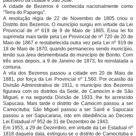
padroeiro da cidade é São José.
A cidade de Bezerros é conhecida nacionalmente como
“Terra do Papangu”.
A resolução régia de 22 de Novembro de 1805 criou o
Distrito dos Bezerros. O município surgiu em virtude da Lei
Provincial de nº 619 de 9 de Maio de 1865. Essa lei foi
suprimida mais tarde pela Lei Provincial de nº 720 de 20 de
Maio de 1867 e restabelecida outra vez pela Lei nº 919 de
18 de Maio de 1870, quando permaneceu sendo município,
tendo sua área desmembrada do município de Bonito. Com
três anos depois, a 9 de Janeiro de 1873, foi reinstalada a
comuna.
A vila dos Bezerros passou a cidade em 20 de Maio de
1881, por força da Lei Provincial nº 1.560. Por ocasião da
Divisão Administrativa de 1911, o município dos Bezerros
figurava com os distritos da Sede, de Camocim e de São
Miguel, e na segunda Divisão de 1933, lhe foi acrescido
Sapucaia. Mais tarde o distrito de Camocim passou a ser
Camocituba; São Miguel passou a ser Sairé e Sapucaia
passou a ser Sapucarana, isto em obediência ao Decreto
Lei Estadual nº 952 de 31 de Dezembro de 1943.
Em 1953, a 29 de Dezembro, em virtude da Lei Estadual nº
1818 daquela data, extinguiu-se o distrito de Camocituba e