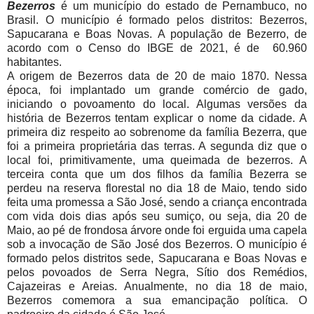
Bezerros
é um município do estado de Pernambuco, no
Brasil. O município é formado pelos distritos: Bezerros,
Sapucarana e Boas Novas. A população de Bezerro, de
acordo com o Censo do IBGE de 2021, é de 60.960
habitantes.
A origem de Bezerros data de 20 de maio 1870. Nessa
época, foi implantado um grande comércio de gado,
iniciando o povoamento do local. Algumas versões da
história de Bezerros tentam explicar o nome da cidade. A
primeira diz respeito ao sobrenome da família Bezerra, que
foi a primeira proprietária das terras. A segunda diz que o
local foi, primitivamente, uma queimada de bezerros. A
terceira conta que um dos filhos da família Bezerra se
perdeu na reserva florestal no dia 18 de Maio, tendo sido
feita uma promessa a São José, sendo a criança encontrada
com vida dois dias após seu sumiço, ou seja, dia 20 de
Maio, ao pé de frondosa árvore onde foi erguida uma capela
sob a invocação de São José dos Bezerros. O município é
formado pelos distritos sede, Sapucarana e Boas Novas e
pelos povoados de Serra Negra, Sítio dos Remédios,
Cajazeiras e Areias. Anualmente, no dia 18 de maio,
Bezerros comemora a sua emancipação política. O