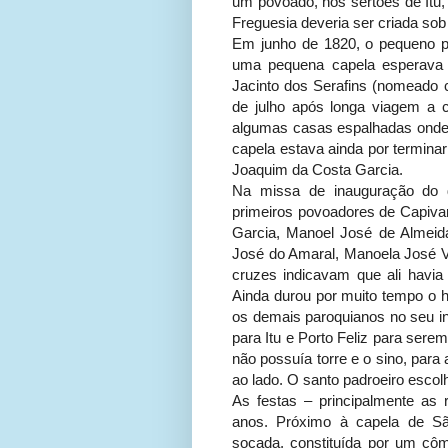
um povoado, nos sertões de Itu, d
Freguesia deveria ser criada sob
Em junho de 1820, o pequeno 
uma pequena capela esperava a
Jacinto dos Serafins (nomeado c
de julho após longa viagem a c
algumas casas espalhadas onde 
capela estava ainda por terminar
Joaquim da Costa Garcia.
Na missa de inauguração do 
primeiros povoadores de Capivar
Garcia, Manoel José de Almeid
José do Amaral, Manoela José Va
cruzes indicavam que ali havi
Ainda durou por muito tempo o h
os demais paroquianos no seu in
para Itu e Porto Feliz para ser
não possuía torre e o sino, para
ao lado. O santo padroeiro escolh
As festas – principalmente as
anos. Próximo à capela de Sã
socada, constituída por um côm