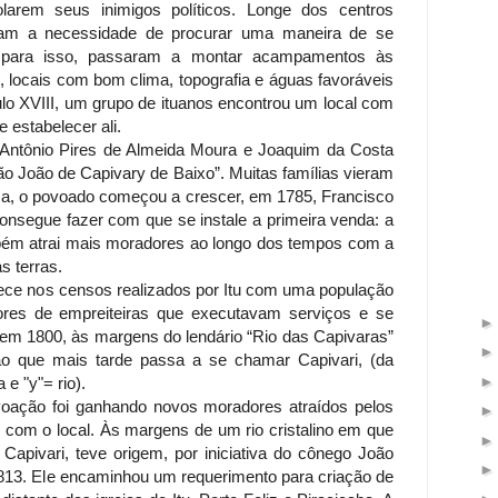
solarem seus inimigos políticos. Longe dos centros
ram a necessidade de procurar uma maneira de se
E para isso, passaram a montar acampamentos às
 locais com bom clima, topografia e águas favoráveis
ulo XVIII, um grupo de ituanos encontrou um local com
e estabelecer ali.
 Antônio Pires de Almeida Moura e Joaquim da Costa
ão João de Capivary de Baixo”. Muitas famílias vieram
orma, o povoado começou a crescer, em 1785, Francisco
onsegue fazer com que se instale a primeira venda: a
mbém atrai mais moradores ao longo dos tempos com a
s terras.
ece nos censos realizados por Itu com uma população
adores de empreiteiras que executavam serviços e se
em 1800, às margens do lendário “Rio das Capivaras”
o que mais tarde passa a se chamar Capivari, (da
 e "y"= rio).
voação foi ganhando novos moradores atraídos pelos
com o local. Às margens de um rio cristalino em que
apivari, teve origem, por iniciativa do cônego João
1813. Ele encaminhou um requerimento para criação de