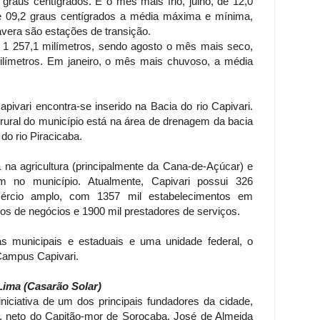
graus centígrados. E o mês mais frio, julho, de 12,0
 e 09,2 graus centígrados a média máxima e mínima,
vera são estações de transição.
e 1 257,1 milímetros, sendo agosto o mês mais seco,
límetros. Em janeiro, o mês mais chuvoso, a média
pivari encontra-se inserido na Bacia do rio Capivari.
 rural do município está na área de drenagem da bacia
 do rio Piracicaba.
na agricultura (principalmente da Cana-de-Açúcar) e
 no município. Atualmente, Capivari possui 326
ércio amplo, com 1357 mil estabelecimentos em
os de negócios e 1900 mil prestadores de serviços.
as municipais e estaduais e uma unidade federal, o
 Campus Capivari.
Lima (Casarão Solar)
iniciativa de um dos principais fundadores da cidade,
, neto do Capitão-mor de Sorocaba, José de Almeida