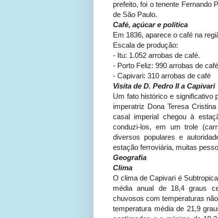
prefeito, foi o tenente Fernando
de São Paulo.
Café, açúcar e política
Em 1836, aparece o café na regiã
Escala de produção:
- Itu: 1.052 arrobas de café.
- Porto Feliz: 990 arrobas de caf
- Capivari: 310 arrobas de café
Visita de D. Pedro II a Capivari
Um fato histórico e significativo 
imperatriz Dona Teresa Cristi
casal imperial chegou à estaç
conduzi-los, em um trole (car
diversos populares e autoridad
estação ferroviária, muitas pes
Geografia
Clima
O clima de Capivari é Subtropic
média anual de 18,4 graus ce
chuvosos com temperaturas não m
temperatura média de 21,9 gra