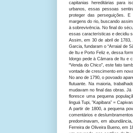
capitanias hereditárias para i
urbanos, essas pessoas senti
proteger das perseguições. 
margens do rio, buscando assim,
à sobrevivência. No final do séc
essas características e decidiu s
Assim, em 30 de abril de 1783,
Garcia, fundaram o “Arraial de S
de Itu e Porto Feliz e, dessa f
Idorgo pede à Câmara de Itu e c
“Venda do Chico”, este fato ta
vontade de crescimento em nova
No ano de 1790, o povoado apar
flutuante. Na maioria, trabalh
mudavam no final das obras. Já 
floresce uma pequena populaçã
linguá Tupi, "Kapibara" = Capivara
A partir de 1800, a pequena po
comentários e deslumbramentos 
predominavam, em abundância, C
Ferreira de Oliveira Bueno, em 