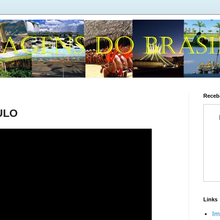
Receba
ULO
Links
Im