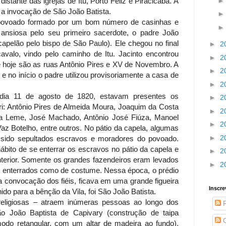
istante das igrejas de Itu, Porto Feliz e Piracicaba. A
 a invocação de São João Batista.
povoado formado por um bom número de casinhas e
nsiosa pelo seu primeiro sacerdote, o padre João
apelão pelo bispo de São Paulo). Ele chegou no final
►
2
avalo, vindo pelo caminho de Itu. Jacinto encontrou
►
2
hoje são as ruas Antônio Pires e XV de Novembro. A
►
2
 e no início o padre utilizou provisoriamente a casa de
►
2
dia 11 de agosto de 1820, estavam presentes os
►
2
i: Antônio Pires de Almeida Moura, Joaquim da Costa
►
2
a Leme, José Machado, Antônio José Fiúza, Manoel
►
2
z Botelho, entre outros. No pátio da capela, algumas
►
2
a sido sepultados escravos e moradores do povoado.
ábito de se enterrar os escravos no pátio da capela e
►
2
terior. Somente os grandes fazendeiros eram levados
►
2
em enterrados como de costume. Nessa época, o prédio
 a convocação dos fiéis, ficava em uma grande figueira
Inscre
ido para a bênção da Vila, foi São João Batista.
 religiosas – atraem inúmeras pessoas ao longo dos
P
o João Baptista de Capivary (construção de taipa
C
odo retangular, com um altar de madeira ao fundo),