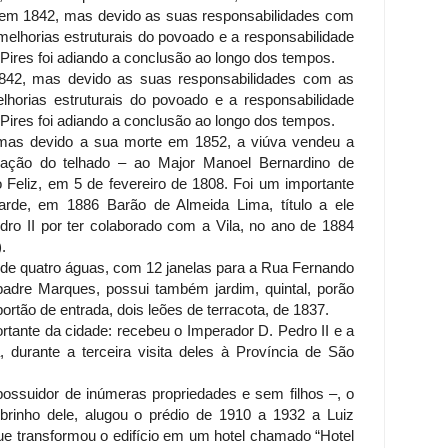
m 1842, mas devido as suas responsabilidades com
elhorias estruturais do povoado e a responsabilidade
o Pires foi adiando a conclusão ao longo dos tempos.
42, mas devido as suas responsabilidades com as
horias estruturais do povoado e a responsabilidade
o Pires foi adiando a conclusão ao longo dos tempos.
, mas devido a sua morte em 1852, a viúva vendeu a
cação do telhado – ao Major Manoel Bernardino de
Feliz, em 5 de fevereiro de 1808. Foi um importante
tarde, em 1886 Barão de Almeida Lima, título a ele
ro II por ter colaborado com a Vila, no ano de 1884
.
a, de quatro águas, com 12 janelas para a Rua Fernando
padre Marques, possui também jardim, quintal, porão
 portão de entrada, dois leões de terracota, de 1837.
ortante da cidade: recebeu o Imperador D. Pedro II e a
, durante a terceira visita deles à Província de São
ossuidor de inúmeras propriedades e sem filhos –, o
obrinho dele, alugou o prédio de 1910 a 1932 a Luiz
que transformou o edifício em um hotel chamado “Hotel