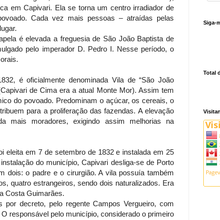
ica em Capivari. Ela se torna um centro irradiador de
 povoado. Cada vez mais pessoas – atraídas pelas
Siga-m
lugar.
pela é elevada a freguesia de São João Baptista de
ulgado pelo imperador D. Pedro I. Nesse período, o
orais.
Total 
1832, é oficialmente denominada Vila de “São João
(Capivari de Cima era a atual Monte Mor). Assim tem
mico do povoado. Predominam o açúcar, os cereais, o
tribuem para a proliferação das fazendas. A elevação
Visita
inda mais moradores, exigindo assim melhorias na
oi eleita em 7 de setembro de 1832 e instalada em 25
instalação do município, Capivari desliga-se de Porto
 dois: o padre e o cirurgião. A vila possuía também
ros, quatro estrangeiros, sendo dois naturalizados. Era
 da Costa Guimarães.
 por decreto, pelo regente Campos Vergueiro, com
 O responsável pelo município, considerado o primeiro