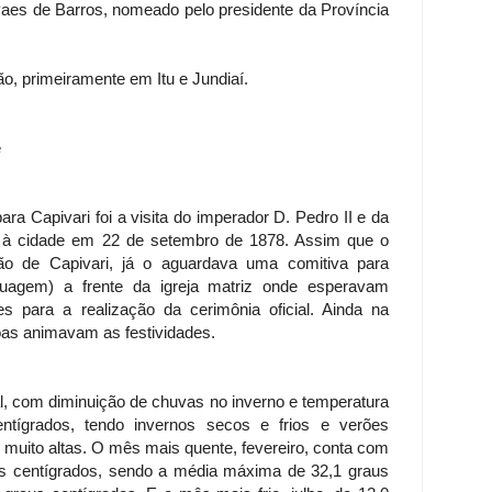
 Paes de Barros, nomeado pelo presidente da Província
o, primeiramente em Itu e Jundiaí.
é
para Capivari foi a visita do imperador D. Pedro II e da
na à cidade em 22 de setembro de 1878. Assim que o
ão de Capivari, já o aguardava uma comitiva para
ruagem) a frente da igreja matriz onde esperavam
es para a realização da cerimônia oficial. Ainda na
soas animavam as festividades.
al, com diminuição de chuvas no inverno e temperatura
ntígrados, tendo invernos secos e frios e verões
uito altas. O mês mais quente, fevereiro, conta com
us centígrados, sendo a média máxima de 32,1 graus