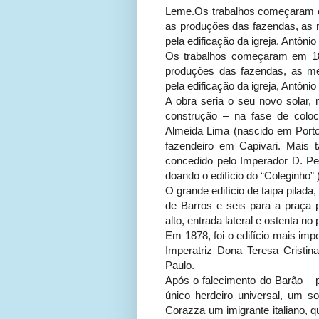
Leme.Os trabalhos começaram e
as produções das fazendas, as m
pela edificação da igreja, Antôni
Os trabalhos começaram em 18
produções das fazendas, as mel
pela edificação da igreja, Antôni
A obra seria o seu novo solar
construção – na fase de colo
Almeida Lima (nascido em Porto 
fazendeiro em Capivari. Mais 
concedido pelo Imperador D. Ped
doando o edifício do “Coleginho” )
O grande edifício de taipa pilad
de Barros e seis para a praça 
alto, entrada lateral e ostenta no
Em 1878, foi o edifício mais imp
Imperatriz Dona Teresa Cristina
Paulo.
Após o falecimento do Barão – p
único herdeiro universal, um s
Corazza um imigrante italiano, 