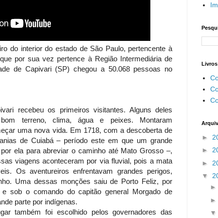
Im
Pesqui
ro do interior do estado de São Paulo, pertencente à
 que por sua vez pertence à Região Intermediária de
Livros
ade de Capivari (SP) chegou a 50.068 pessoas no
Co
Co
Co
ivari recebeu os primeiros visitantes. Alguns deles
bom terreno, clima, água e peixes. Montaram
Arqui
eçar uma nova vida. Em 1718, com a descoberta de
►
2
rcanias de Cuiabá – período este em que um grande
►
2
por ela para abreviar o caminho até Mato Grosso –,
as viagens aconteceram por via fluvial, pois a mata
►
2
veis. Os aventureiros enfrentavam grandes perigos,
▼
2
nho. Uma dessas monções saiu de Porto Feliz, por
e sob o comando do capitão general Morgado de
nde parte por indígenas.
lugar também foi escolhido pelos governadores das