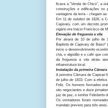
ficava a "Venda do Chico", a ún
construções e edificações no
vantagens da terra – chegam ao 
Em 11 de outubro de 1826, a Ca
Capivary, com um decreto prom
vigário era Inácio Francisco de M
Elevação de freguesia a vila
Por alvará de 10 de julho de 
Baptista de Capivary de Baixo” 
início o desenvolvimento econô
chá, o algodão e o café que con
da freguesia a vila atraiu a
infraestrutura local.
Instalação da primeira Câmara
A primeira Câmara de Capivari f
de julho de 1833. Com a efetiva 
Feliz. Os homens formados eram
oito negociantes e doze jornalei
juiz de paz, o senhor Felisberto
Os vereadores foram nomeados
mandato previsto para três anos.