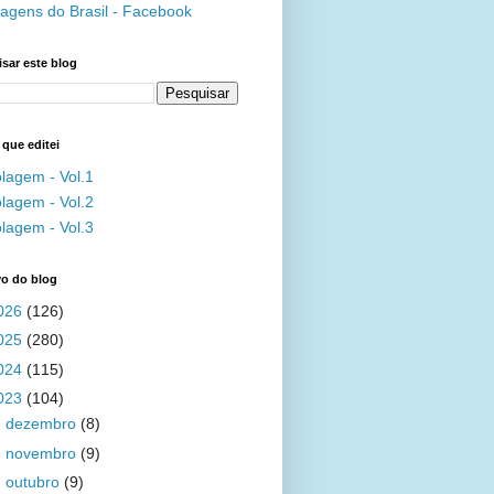
agens do Brasil - Facebook
sar este blog
 que editei
lagem - Vol.1
lagem - Vol.2
lagem - Vol.3
vo do blog
026
(126)
025
(280)
024
(115)
023
(104)
►
dezembro
(8)
►
novembro
(9)
▼
outubro
(9)