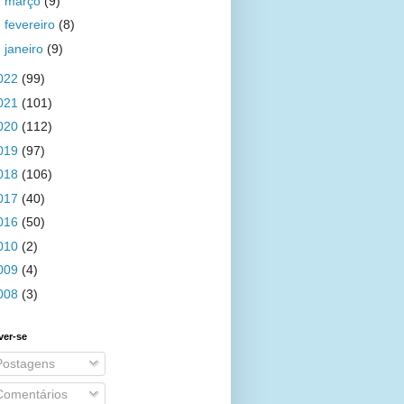
►
março
(9)
►
fevereiro
(8)
►
janeiro
(9)
022
(99)
021
(101)
020
(112)
019
(97)
018
(106)
017
(40)
016
(50)
010
(2)
009
(4)
008
(3)
ver-se
ostagens
omentários