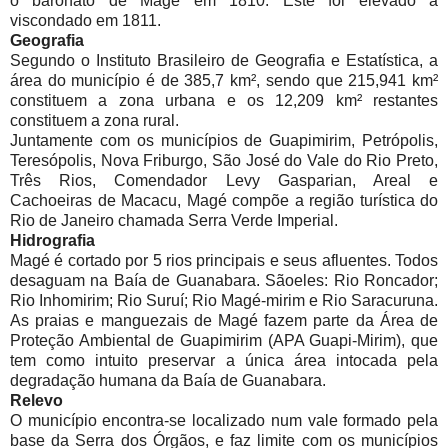
o baronato de Magé em 1810. Este foi elevado a
viscondado em 1811.
Geografia
Segundo o Instituto Brasileiro de Geografia e Estatística, a
área do município é de 385,7 km², sendo que 215,941 km²
constituem a zona urbana e os 12,209 km² restantes
constituem a zona rural.
Juntamente com os municípios de Guapimirim, Petrópolis,
Teresópolis, Nova Friburgo, São José do Vale do Rio Preto,
Três Rios, Comendador Levy Gasparian, Areal e
Cachoeiras de Macacu, Magé compõe a região turística do
Rio de Janeiro chamada Serra Verde Imperial.
Hidrografia
Magé é cortado por 5 rios principais e seus afluentes. Todos
desaguam na Baía de Guanabara. Sãoeles: Rio Roncador;
Rio Inhomirim; Rio Suruí; Rio Magé-mirim e Rio Saracuruna.
As praias e manguezais de Magé fazem parte da Área de
Proteção Ambiental de Guapimirim (APA Guapi-Mirim), que
tem como intuito preservar a única área intocada pela
degradação humana da Baía de Guanabara.
Relevo
O município encontra-se localizado num vale formado pela
base da Serra dos Órgãos, e faz limite com os municípios