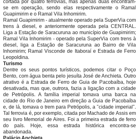
cortada por quatro ferrovias, mas apenas duas encontram-
se em operação, sendo elas respectivamente o Ramal
Guapimirim e o Ramal Vila Inhomirim.
Ramal Guapimirim - atualmente operado pela SuperVia com
trens à diesel, e anteriormente operada pela CENTRAL.
Liga a Estação de Saracuruna ao município de Guapimirim;
Ramal Vila Inhomirim - operado pela SuperVia com trens à
diesel, liga a Estação de Saracuruna ao Bairro de Vila
Inhomirim; Ramal Visconde de Itaboraí e Estrada de Ferro
Leopoldina.
Turismo
Dentre os seus pontos turísticos, podemos citar o Poço
Bento, com água benta pelo jesuíta José de Anchieta. Outro
atrativo é a Estrada de Ferro de Guia de Pacobaíba, hoje
desativada, mas que, outrora, fazia a ligação com a cidade
de Petrópolis. A família imperial tomava uma barca na
cidade do Rio de Janeiro em direção a Guia de Pacobaíba
e, de lá, tomava o trem para Petrópolis, a "cidade imperial".
Tal ferrovia é, por exemplo, citada por Machado de Assis em
seu livro Memorial de Aires. Foi a primeira estrada de ferro
do país. Hoje, essa estrada histórica encontra-se
abandonada.
Palácio Anchieta