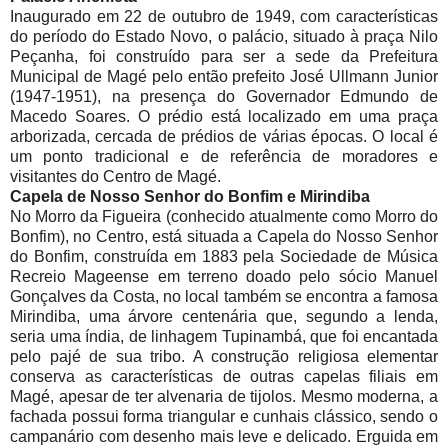
Inaugurado em 22 de outubro de 1949, com características
do período do Estado Novo, o palácio, situado à praça Nilo
Peçanha, foi construído para ser a sede da Prefeitura
Municipal de Magé pelo então prefeito José Ullmann Junior
(1947-1951), na presença do Governador Edmundo de
Macedo Soares. O prédio está localizado em uma praça
arborizada, cercada de prédios de várias épocas. O local é
um ponto tradicional e de referência de moradores e
visitantes do Centro de Magé.
Capela de Nosso Senhor do Bonfim e Mirindiba
No Morro da Figueira (conhecido atualmente como Morro do
Bonfim), no Centro, está situada a Capela do Nosso Senhor
do Bonfim, construída em 1883 pela Sociedade de Música
Recreio Mageense em terreno doado pelo sócio Manuel
Gonçalves da Costa, no local também se encontra a famosa
Mirindiba, uma árvore centenária que, segundo a lenda,
seria uma índia, de linhagem Tupinambá, que foi encantada
pelo pajé de sua tribo. A construção religiosa elementar
conserva as características de outras capelas filiais em
Magé, apesar de ter alvenaria de tijolos. Mesmo moderna, a
fachada possui forma triangular e cunhais clássico, sendo o
campanário com desenho mais leve e delicado. Erguida em