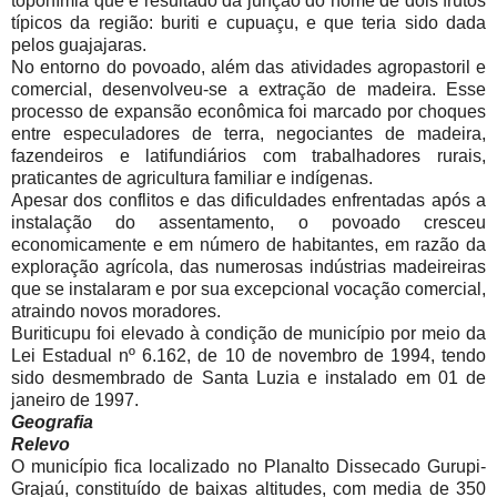
toponímia que é resultado da junção do nome de dois frutos
típicos da região: buriti e cupuaçu, e que teria sido dada
pelos guajajaras.
No entorno do povoado, além das atividades agropastoril e
comercial, desenvolveu-se a extração de madeira. Esse
processo de expansão econômica foi marcado por choques
entre especuladores de terra, negociantes de madeira,
fazendeiros e latifundiários com trabalhadores rurais,
praticantes de agricultura familiar e indígenas.
Apesar dos conflitos e das dificuldades enfrentadas após a
instalação do assentamento, o povoado cresceu
economicamente e em número de habitantes, em razão da
exploração agrícola, das numerosas indústrias madeireiras
que se instalaram e por sua excepcional vocação comercial,
atraindo novos moradores.
Buriticupu foi elevado à condição de município por meio da
Lei Estadual nº 6.162, de 10 de novembro de 1994, tendo
sido desmembrado de Santa Luzia e instalado em 01 de
janeiro de 1997.
Geografia
Relevo
O município fica localizado no Planalto Dissecado Gurupi-
Grajaú, constituído de baixas altitudes, com media de 350