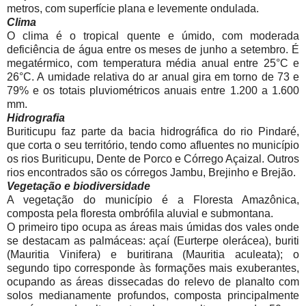
metros, com superfície plana e levemente ondulada.
Clima
O clima é o tropical quente e úmido, com moderada
deficiência de água entre os meses de junho a setembro. É
megatérmico, com temperatura média anual entre 25°C e
26°C. A umidade relativa do ar anual gira em torno de 73 e
79% e os totais pluviométricos anuais entre 1.200 a 1.600
mm.
Hidrografi
a
Buriticupu faz parte da bacia hidrográfica do rio Pindaré,
que corta o seu território, tendo como afluentes no município
os rios Buriticupu, Dente de Porco e Córrego Açaizal. Outros
rios encontrados são os córregos Jambu, Brejinho e Brejão.
Vegetação e biodiversidade
A vegetação do município é a Floresta Amazônica,
composta pela floresta ombrófila aluvial e submontana.
O primeiro tipo ocupa as áreas mais úmidas dos vales onde
se destacam as palmáceas: açaí (Eurterpe olerácea), buriti
(Mauritia Vinifera) e buritirana (Mauritia aculeata); o
segundo tipo corresponde às formações mais exuberantes,
ocupando as áreas dissecadas do relevo de planalto com
solos medianamente profundos, composta principalmente