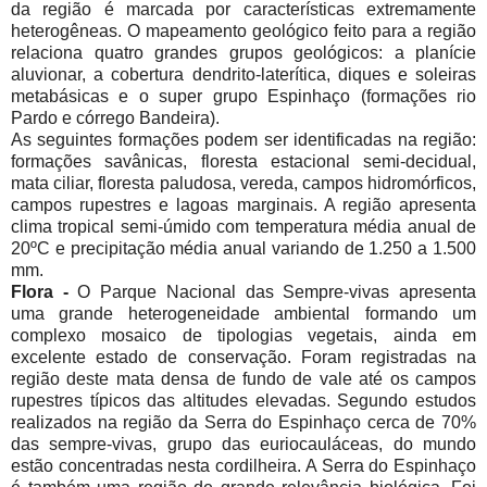
da região é marcada por características extremamente
heterogêneas. O mapeamento geológico feito para a região
relaciona quatro grandes grupos geológicos: a planície
aluvionar, a cobertura dendrito-laterítica, diques e soleiras
metabásicas e o super grupo Espinhaço (formações rio
Pardo e córrego Bandeira).
As seguintes formações podem ser identificadas na região:
formações savânicas, floresta estacional semi-decidual,
mata ciliar, floresta paludosa, vereda, campos hidromórficos,
campos rupestres e lagoas marginais. A região apresenta
clima tropical semi-úmido com temperatura média anual de
20ºC e precipitação média anual variando de 1.250 a 1.500
mm.
Flora -
O Parque Nacional das Sempre-vivas apresenta
uma grande heterogeneidade ambiental formando um
complexo mosaico de tipologias vegetais, ainda em
excelente estado de conservação. Foram registradas na
região deste mata densa de fundo de vale até os campos
rupestres típicos das altitudes elevadas. Segundo estudos
realizados na região da Serra do Espinhaço cerca de 70%
das sempre-vivas, grupo das euriocauláceas, do mundo
estão concentradas nesta cordilheira. A Serra do Espinhaço