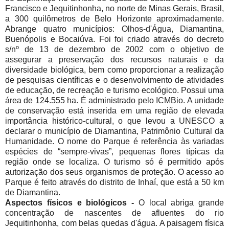
Francisco e Jequitinhonha, no norte de Minas Gerais, Brasil,
a 300 quilômetros de Belo Horizonte aproximadamente.
Abrange quatro municípios: Olhos-d'Água, Diamantina,
Buenópolis e Bocaiúva. Foi foi criado através do decreto
s/nº de 13 de dezembro de 2002 com o objetivo de
assegurar a preservação dos recursos naturais e da
diversidade biológica, bem como proporcionar a realização
de pesquisas científicas e o desenvolvimento de atividades
de educação, de recreação e turismo ecológico. Possui uma
área de 124.555 ha. É administrado pelo ICMBio. A unidade
de conservação está inserida em uma região de elevada
importância histórico-cultural, o que levou a UNESCO a
declarar o município de Diamantina, Patrimônio Cultural da
Humanidade. O nome do Parque é referência às variadas
espécies de “sempre-vivas”, pequenas flores típicas da
região onde se localiza. O turismo só é permitido após
autorização dos seus organismos de proteção. O acesso ao
Parque é feito através do distrito de Inhaí, que está a 50 km
de Diamantina.
Aspectos físicos e biológicos -
O local abriga grande
concentração de nascentes de afluentes do rio
Jequitinhonha, com belas quedas d'água. A paisagem física