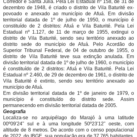
Corredor e Santa Julia. Pela Lei Estadual nº 158, de 31 de
dezembro de 1948, é criado o distrito de Vila Baturité ex-
povoado e anexado ao município de Afuá. Em divisão
territorial datada de 1º de julho de 1950, o município é
constituído de 2 distritos: Afuá e Vila Baturité. Pela Lei
Estadual nº 1.127, de 11 de março de 1955, extingui o
distrito de Vila Baturité, sendo seu território anexado ao
distrito sede do município de Afuá. Pelo Acordão do
Superior Tribunal Federal, de 04 de outubro de 1955, o
distrito de Vila Baturité teve sua extinção anulada. Em
divisão territorial datada de 1º de julho de 1960, o município
é constituído de 2 distritos: Afuá e Vila Baturité. Pela Lei
Estadual nº 2.460, de 29 de dezembro de 1961, o distrito de
Vila Baturité é extinto, sendo seu território anexado ao
município de Afuá.
Em divisão territorial datada de 1º de janeiro de 1979, o
município é constituído do distrito sede. Assim
permanecendo em divisão territorial datada de 2005.
Geografia
Localiza-se no arquipélago do Marajó à uma latitude
00º09'24" sul e à uma longitude 50º23'12" oeste, com
altitude de 8 metros. De acordo com o censo populacional
de 2022, do IBGE, sua população era de 37.765 habitantes,