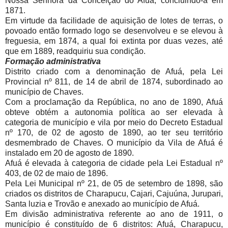
Nossa Senhora da Conceição do Afuá, concluindo-a em
1871.
Em virtude da facilidade de aquisição de lotes de terras, o
povoado então formado logo se desenvolveu e se elevou à
freguesia, em 1874, a qual foi extinta por duas vezes, até
que em 1889, readquiriu sua condição.
Formação administrativa
Distrito criado com a denominação de Afuá, pela Lei
Provincial nº 811, de 14 de abril de 1874, subordinado ao
município de Chaves.
Com a proclamação da República, no ano de 1890, Afuá
obteve obtém a autonomia política ao ser elevada à
categoria de município e vila por meio do Decreto Estadual
nº 170, de 02 de agosto de 1890, ao ter seu território
desmembrado de Chaves. O município da Vila de Afuá é
instalado em 20 de agosto de 1890.
Afuá é elevada à categoria de cidade pela Lei Estadual nº
403, de 02 de maio de 1896.
Pela Lei Municipal nº 21, de 05 de setembro de 1898, são
criados os distritos de Charapucu, Cajari, Cajuúna, Jurupari,
Santa luzia e Trovão e anexado ao município de Afuá.
Em divisão administrativa referente ao ano de 1911, o
município é constituído de 6 distritos: Afuá, Charapucu,