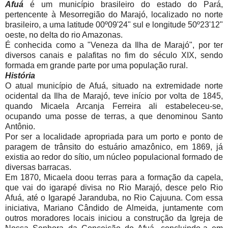
Afuá
é um município brasileiro do estado do Pará,
pertencente à Mesorregião do Marajó, localizado no norte
brasileiro, a uma latitude 00º09'24" sul e longitude 50º23'12"
oeste, no delta do rio Amazonas.
É conhecida como a "Veneza da Ilha de Marajó", por ter
diversos canais e palafitas no fim do século XIX, sendo
formada em grande parte por uma população rural.
História
O atual município de Afuá, situado na extremidade norte
ocidental da Ilha de Marajó, teve início por volta de 1845,
quando Micaela Arcanja Ferreira ali estabeleceu-se,
ocupando uma posse de terras, a que denominou Santo
Antônio.
Por ser a localidade apropriada para um porto e ponto de
paragem de trânsito do estuário amazônico, em 1869, já
existia ao redor do sítio, um núcleo populacional formado de
diversas barracas.
Em 1870, Micaela doou terras para a formação da capela,
que vai do igarapé divisa no Rio Marajó, desce pelo Rio
Afuá, até o Igarapé Jaranduba, no Rio Cajuuna. Com essa
iniciativa, Mariano Cândido de Almeida, juntamente com
outros moradores locais iniciou a construção da Igreja de