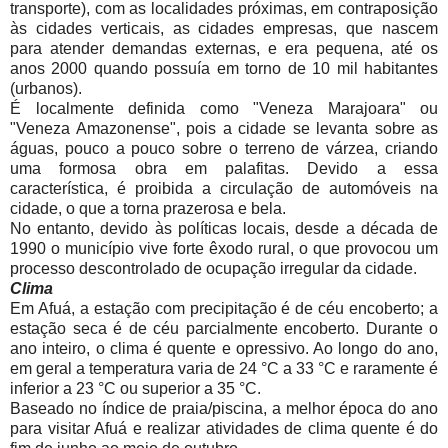
transporte), com as localidades próximas, em contraposição
às cidades verticais, as cidades empresas, que nascem
para atender demandas externas, e era pequena, até os
anos 2000 quando possuía em torno de 10 mil habitantes
(urbanos).
É localmente definida como "Veneza Marajoara" ou
"Veneza Amazonense", pois a cidade se levanta sobre as
águas, pouco a pouco sobre o terreno de várzea, criando
uma formosa obra em palafitas. Devido a essa
característica, é proibida a circulação de automóveis na
cidade, o que a torna prazerosa e bela.
No entanto, devido às políticas locais, desde a década de
1990 o município vive forte êxodo rural, o que provocou um
processo descontrolado de ocupação irregular da cidade.
Clima
Em Afuá, a estação com precipitação é de céu encoberto; a
estação seca é de céu parcialmente encoberto. Durante o
ano inteiro, o clima é quente e opressivo. Ao longo do ano,
em geral a temperatura varia de 24 °C a 33 °C e raramente é
inferior a 23 °C ou superior a 35 °C.
Baseado no índice de praia/piscina, a melhor época do ano
para visitar Afuá e realizar atividades de clima quente é do