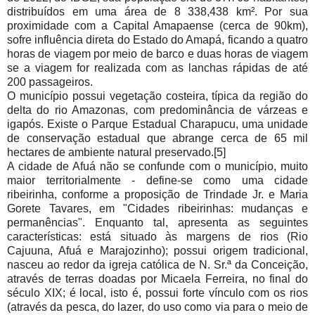
distribuídos em uma área de 8 338,438 km². Por sua
proximidade com a Capital Amapaense (cerca de 90km),
sofre influência direta do Estado do Amapá, ficando a quatro
horas de viagem por meio de barco e duas horas de viagem
se a viagem for realizada com as lanchas rápidas de até
200 passageiros.
O município possui vegetação costeira, típica da região do
delta do rio Amazonas, com predominância de várzeas e
igapós. Existe o Parque Estadual Charapucu, uma unidade
de conservação estadual que abrange cerca de 65 mil
hectares de ambiente natural preservado.[5]
A cidade de Afuá não se confunde com o município, muito
maior territorialmente - define-se como uma cidade
ribeirinha, conforme a proposição de Trindade Jr. e Maria
Gorete Tavares, em "Cidades ribeirinhas: mudanças e
permanências". Enquanto tal, apresenta as seguintes
características: está situado às margens de rios (Rio
Cajuuna, Afuá e Marajozinho); possui origem tradicional,
nasceu ao redor da igreja católica de N. Sr.ª da Conceição,
através de terras doadas por Micaela Ferreira, no final do
século XIX; é local, isto é, possui forte vínculo com os rios
(através da pesca, do lazer, do uso como via para o meio de