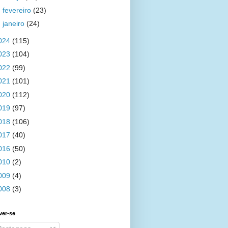
►
fevereiro
(23)
►
janeiro
(24)
024
(115)
023
(104)
022
(99)
021
(101)
020
(112)
019
(97)
018
(106)
017
(40)
016
(50)
010
(2)
009
(4)
008
(3)
ver-se