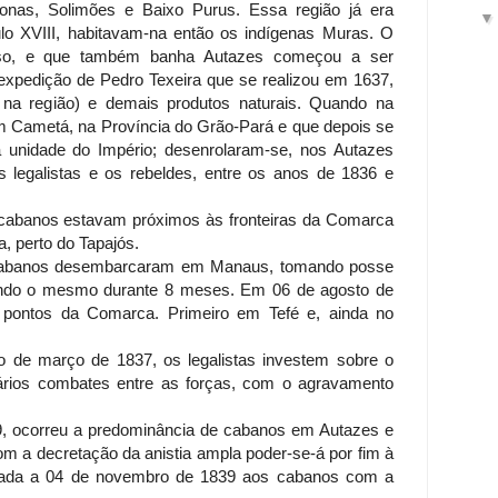
onas, Solimões e Baixo Purus. Essa região já era
o XVIII, habitavam-na então os indígenas Muras. O
urso, e que também banha Autazes começou a ser
expedição de Pedro Texeira que se realizou em 1637,
o na região) e demais produtos naturais. Quando na
m Cametá, na Província do Grão-Pará e que depois se
sa unidade do Império; desenrolaram-se, nos Autazes
s legalistas e os rebeldes, entre os anos de 1836 e
cabanos estavam próximos às fronteiras da Comarca
a, perto do Tapajós.
cabanos desembarcaram em Manaus, tomando posse
ndo o mesmo durante 8 meses. Em 06 de agosto de
 pontos da Comarca. Primeiro em Tefé e, ainda no
io de março de 1837, os legalistas investem sobre o
vários combates entre as forças, com o agravamento
9, ocorreu a predominância de cabanos em Autazes e
m a decretação da anistia ampla poder-se-á por fim à
cretada a 04 de novembro de 1839 aos cabanos com a