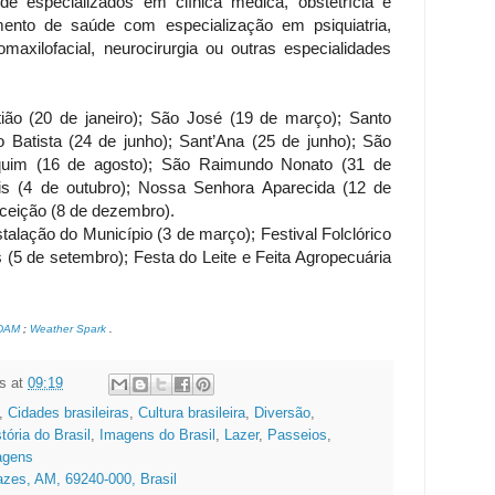
de especializados em clínica médica, obstetrícia e
mento de saúde com especialização em psiquiatria,
omaxilofacial, neurocirurgia ou outras especialidades
ão (20 de janeiro); São José (19 de março); Santo
 Batista (24 de junho); Sant’Ana (25 de junho); São
quim (16 de agosto); São Raimundo Nonato (31 de
is (4 de outubro); Nossa Senhora Aparecida (12 de
ceição (8 de dezembro).
talação do Município (3 de março); Festival Folclórico
(5 de setembro); Festa do Leite e Feita Agropecuária
IDAM
;
Weather Spark
.
s
at
09:19
,
Cidades brasileiras
,
Cultura brasileira
,
Diversão
,
tória do Brasil
,
Imagens do Brasil
,
Lazer
,
Passeios
,
agens
azes, AM, 69240-000, Brasil