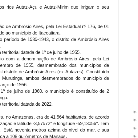
 rios Autaz-Açu e Autaz-Mirim que irrigam o seu
ão de Ambrósio Aires, pela Lei Estadual nº 176, de 01
o ao município de Itacoatiara.
o período de 1939-1943, o distrito de Ambrósio Aires
a.
rritorial datada de 1º de julho de 1955.
pio com a denominação de Ambrósio Aires, pela Lei
zembro de 1955, desmembrado dos municípios de
al distrito de Ambrósio Aires (ex-Autazes). Constituído
s e Murutinga, ambos desmembrados do município de
março de 1956.
e 1º de julho de 1960, o município é constituído de 2
inga.
erritorial datada de 2022.
s, no Amazonas, era de 41.564 habitantes, de acordo
ação é latitude -3,57972° e longitude -59,13056°. Tem
m. Está noventa metros acima do nível do mar, e sua
ica a 108 quilômetros de Manaus.