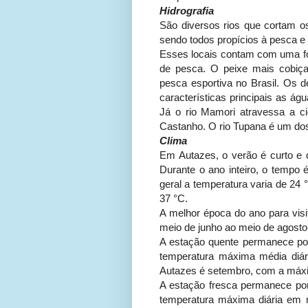
Hidrografia
São diversos rios que cortam o
sendo todos propícios à pesca e
Esses locais contam com uma fo
de pesca. O peixe mais cobiça
pesca esportiva no Brasil. Os d
características principais as á
Já o rio Mamori atravessa a c
Castanho. O rio Tupana é um do
Clima
Em Autazes, o verão é curto e q
Durante o ano inteiro, o tempo 
geral a temperatura varia de 24 
37 °C.
A melhor época do ano para visit
meio de junho ao meio de agost
A estação quente permanece po
temperatura máxima média diá
Autazes é setembro, com a máx
A estação fresca permanece po
temperatura máxima diária em 