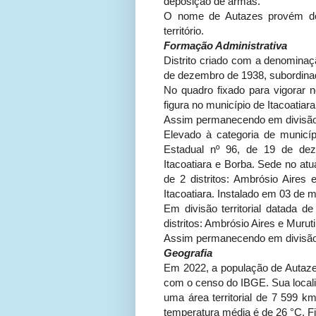
deposição de armas.
O nome de Autazes provém dos
território.
Formação Administrativa
Distrito criado com a denominaç
de dezembro de 1938, subordinad
No quadro fixado para vigorar n
figura no município de Itacoatiar
Assim permanecendo em divisão te
Elevado à categoria de municí
Estadual nº 96, de 19 de de
Itacoatiara e Borba. Sede no atu
de 2 distritos: Ambrósio Aire
Itacoatiara. Instalado em 03 de 
Em divisão territorial datada d
distritos: Ambrósio Aires e Murut
Assim permanecendo em divisão t
Geografia
Em 2022, a população de Autaze
com o censo do IBGE. Sua localiz
uma área territorial de 7 599 k
temperatura média é de 26 °C. F