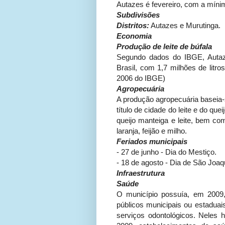
Autazes é fevereiro, com a mín
Subdivisões
Distritos:
Autazes e Murutinga.
Economia
Produção de leite de búfala
Segundo dados do IBGE, Autaze
Brasil, com 1,7 milhões de litr
2006 do IBGE)
Agropecuária
A produção agropecuária baseia-s
título de cidade do leite e do q
queijo manteiga e leite, bem co
laranja, feijão e milho.
Feriados municipais
- 27 de junho - Dia do Mestiço.
- 18 de agosto - Dia de São Joa
Infraestrutura
Saúde
O município possuía, em 2009,
públicos municipais ou estaduais
serviços odontológicos. Neles h