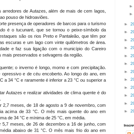
s arredores de Autazes, além de mais de cem lagos,
 ao pouso de hidroaviões.
rte presença de operadores de barcos para o turismo
►
2
do é o tucunaré, que se tornou o peixe-símbolo da
►
2
estaques são os rios Preto e Pantaleão, que têm por
►
2
guas escuras e um lago com vinte quilômetros de área.
►
2
idade e faz sua ligação com o município do Careiro
s mais preservados e selvagens da região.
►
2
►
2
uente; o inverno é longo, morno e com precipitação.
►
2
é opressivo e de céu encoberto. Ao longo do ano, em
►
2
°C a 34 °C e raramente é inferior a 23 °C ou superior a
►
2
ar Autazes e realizar atividades de clima quente é do
►
2
o.
►
2
r 2,7 meses, de 18 de agosto a 9 de novembro, com
►
2
ria acima de 33 °C. O mês mais quente do ano em
ima de 34 °C e mínima de 25 °C, em média.
r 5,7 meses, de 26 de dezembro a 16 de junho, com
Inscre
média abaixo de 31 °C. O mês mais frio do ano em