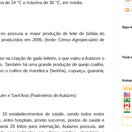
P
ima de 24 °C e máxima de 30 °C, em média.
C
Siga-m
s possuía a maior produção de leite de búfala do
os produzidos em 2006. (fonte: Censo Agropecuário de
Total 
e na criação de gado leiteiro, o que valeu a Autazes o
ueijo. Também há uma grande produção de queijo coalho,
mo o cultivo de mandioca (farinha), cupuaçu, guaraná,
Visita
quim e Sant'Ana (Padroeiros de Autazes)
 10 estabelecimentos de saúde, sendo todos estes
, entre hospitais, pronto socorros, postos de saúde e
avia 28 leitos para internação. Autazes possuía, até