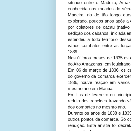
situado entre o Madeira, Amaz
conhecida nos meados do sécul
Madeira, rio de tão longo c
explorado, poucos anos após a 
por coletores de cacau (nativ
sedição dos cabanos, iniciada e
estendeu a todo território des
vários combates entre as força
1839.
Nos últimos meses de 1835 os 
do Alto Amazonas, em Icuipirang
Em 06 de março de 1836, os 
do governo da comarca exerce
1836, houve reação em vários
mesmo ano em Mariuá.
Em fins de fevereiro ou princíp
reduto dos rebeldes travando 
dos combates no mesmo ano.
Durante os anos de 1838 e 183
outros pontos da comarca. Só co
rendição. Esta anistia foi de