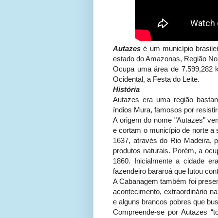
Autazes
é um município brasile
estado do Amazonas, Região Nor
Ocupa uma área de 7.599,282 k
Ocidental, a Festa do Leite.
História
Autazes era uma região bastant
índios Mura, famosos por resist
A origem do nome "Autazes" ve
e cortam o município de norte a s
1637, através do Rio Madeira, 
produtos naturais. Porém, a ocu
1860. Inicialmente a cidade 
fazendeiro bararoá que lutou con
A Cabanagem também foi presenc
acontecimento, extraordinário na
e alguns brancos pobres que bu
Compreende-se por Autazes “to