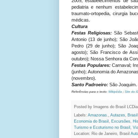
2009, estabelecimentos de saú
pediatria e nenhum estabeleci
traumato-ortopedia, cirurgia buc
médicas.
Cultura
Festas Religiosas:
São Sebasti
Antonio (13 de junho); São João
Pedro (29 de junho); São Joa
agosto); São Francisco de Ass
outubro); Nossa Senhora da Con
Festas Populares:
Carnaval; Ins
(junho); Autonomia do Amazonas 
(novembro).
Santo Padroeiro:
São Joaquim.
Referências para o texto:
Wikipédia
;
Site do 
Posted by Imagens do Brasil
LCDia
Labels:
Amazonas.
,
Autazes
,
Brasil
Economia do Brasil
,
Excursões
,
His
Turismo e Ecoturismo no Brasil
,
Vi
Location: Rio de Janeiro, Brasil
Aut