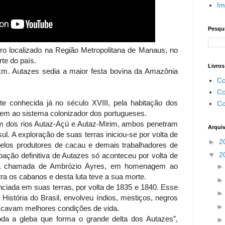
Im
Pesqui
iro localizado na Região Metropolitana de Manaus, no
te do país.
Livros
m. Autazes sedia a maior festa bovina da Amazônia
Co
Co
e conhecida já no século XVIII, pela habitação dos
Co
irem ao sistema colonizador dos portugueses.
m dos rios Autaz-Açú e Autaz-Mirim, ambos penetram
Arqui
ul. A exploração de suas terras iniciou-se por volta de
►
2
pelos produtores de cacau e demais trabalhadores de
▼
2
pação definitiva de Autazes só aconteceu por volta de
era chamada de Ambrózio Ayres, em homenagem ao
tra os cabanos e desta luta teve a sua morte.
iada em suas terras, por volta de 1835 e 1840. Esse
 História do Brasil, envolveu índios, mestiços, negros
scavam melhores condições de vida.
da a gleba que forma o grande delta dos Autazes”,