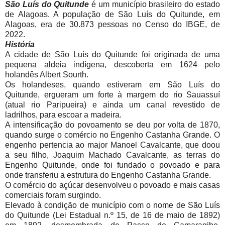
São Luís do Quitunde
é um município brasileiro do estado
de Alagoas. A população de São Luís do Quitunde, em
Alagoas, era de 30.873 pessoas no Censo do IBGE, de
2022.
História
A cidade de São Luís do Quitunde foi originada de uma
pequena aldeia indígena, descoberta em 1624 pelo
holandês Albert Sourth.
Os holandeses, quando estiveram em São Luís do
Quitunde, ergueram um forte à margem do rio Sauassuí
(atual rio Paripueira) e ainda um canal revestido de
ladrilhos, para escoar a madeira.
A intensificação do povoamento se deu por volta de 1870,
quando surge o comércio no Engenho Castanha Grande. O
engenho pertencia ao major Manoel Cavalcante, que doou
a seu filho, Joaquim Machado Cavalcante, as terras do
Engenho Quitunde, onde foi fundado o povoado e para
onde transferiu a estrutura do Engenho Castanha Grande.
O comércio do açúcar desenvolveu o povoado e mais casas
comerciais foram surgindo.
Elevado à condição de município com o nome de São Luís
do Quitunde (Lei Estadual n.º 15, de 16 de maio de 1892)