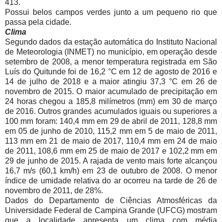
413.
Possui belos campos verdes junto a um pequeno rio que
passa pela cidade.
Clima
Segundo dados da estação automática do Instituto Nacional
de Meteorologia (INMET) no município, em operação desde
setembro de 2008, a menor temperatura registrada em São
Luís do Quitunde foi de 16,2 °C em 12 de agosto de 2016 e
14 de julho de 2018 e a maior atingiu 37,3 °C em 26 de
novembro de 2015. O maior acumulado de precipitação em
24 horas chegou a 185,8 milímetros (mm) em 30 de março
de 2016. Outros grandes acumulados iguais ou superiores a
100 mm foram: 140,4 mm em 29 de abril de 2011, 128,8 mm
em 05 de junho de 2010, 115,2 mm em 5 de maio de 2011,
113 mm em 21 de maio de 2017, 110,4 mm em 24 de maio
de 2011, 108,6 mm em 25 de maio de 2017 e 102,2 mm em
29 de junho de 2015. A rajada de vento mais forte alcançou
16,7 m/s (60,1 km/h) em 23 de outubro de 2008. O menor
índice de umidade relativa do ar ocorreu na tarde de 26 de
novembro de 2011, de 28%.
Dados do Departamento de Ciências Atmosféricas da
Universidade Federal de Campina Grande (UFCG) mostram
que a localidade apresenta um clima com média