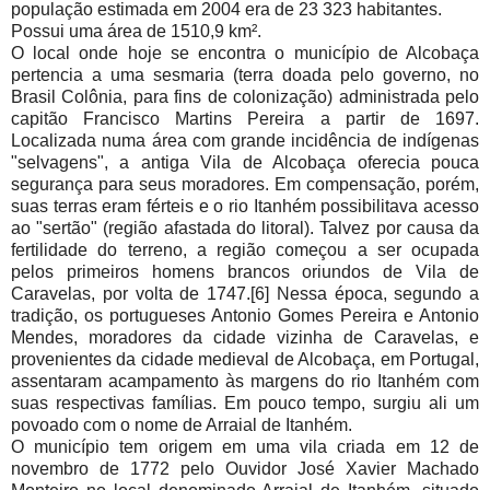
população estimada em 2004 era de 23 323 habitantes.
Possui uma área de 1510,9 km².
O local onde hoje se encontra o município de Alcobaça
pertencia a uma sesmaria (terra doada pelo governo, no
Brasil Colônia, para fins de colonização) administrada pelo
capitão Francisco Martins Pereira a partir de 1697.
Localizada numa área com grande incidência de indígenas
"selvagens", a antiga Vila de Alcobaça oferecia pouca
segurança para seus moradores. Em compensação, porém,
suas terras eram férteis e o rio Itanhém possibilitava acesso
ao "sertão" (região afastada do litoral). Talvez por causa da
fertilidade do terreno, a região começou a ser ocupada
pelos primeiros homens brancos oriundos de Vila de
Caravelas, por volta de 1747.[6] Nessa época, segundo a
tradição, os portugueses Antonio Gomes Pereira e Antonio
Mendes, moradores da cidade vizinha de Caravelas, e
provenientes da cidade medieval de Alcobaça, em Portugal,
assentaram acampamento às margens do rio Itanhém com
suas respectivas famílias. Em pouco tempo, surgiu ali um
povoado com o nome de Arraial de Itanhém.
O município tem origem em uma vila criada em 12 de
novembro de 1772 pelo Ouvidor José Xavier Machado