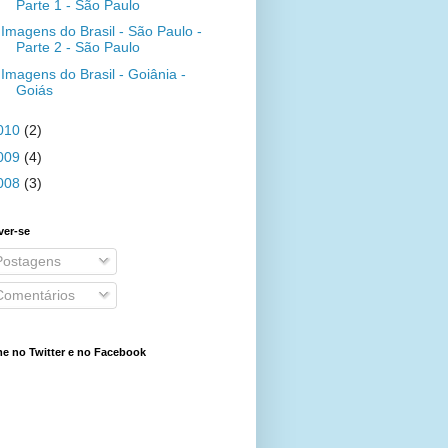
Parte 1 - São Paulo
Imagens do Brasil - São Paulo -
Parte 2 - São Paulo
Imagens do Brasil - Goiânia -
Goiás
010
(2)
009
(4)
008
(3)
ver-se
ostagens
omentários
e no Twitter e no Facebook