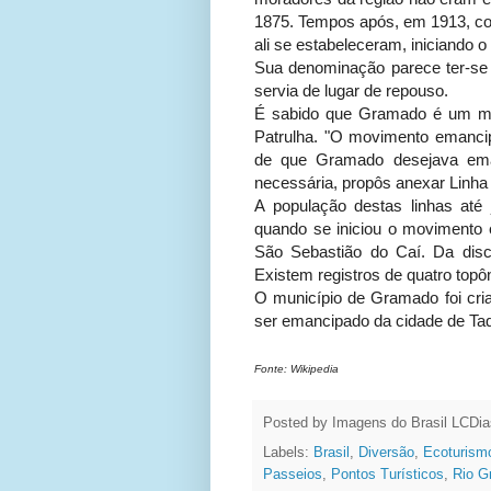
1875. Tempos após, em 1913, col
ali se estabeleceram, iniciando 
Sua denominação parece ter-se
servia de lugar de repouso.
É sabido que Gramado é um mun
Patrulha. "O movimento emancipa
de que Gramado desejava eman
necessária, propôs anexar Linha A
A população destas linhas até
quando se iniciou o movimento e
São Sebastião do Caí. Da dis
Existem registros de quatro top
O município de Gramado foi cri
ser emancipado da cidade de Ta
Fonte: Wikipedia
Posted by Imagens do Brasil
LCDia
Labels:
Brasil
,
Diversão
,
Ecoturism
Passeios
,
Pontos Turísticos
,
Rio G