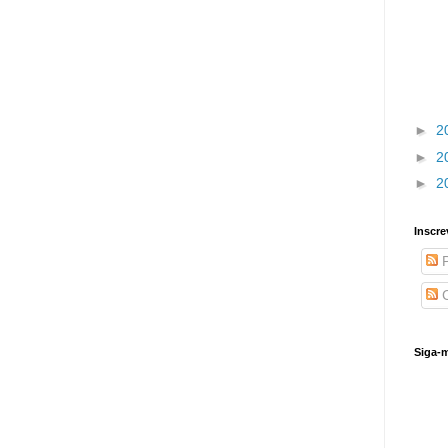
►
2
►
2
►
2
Inscre
P
C
Siga-m