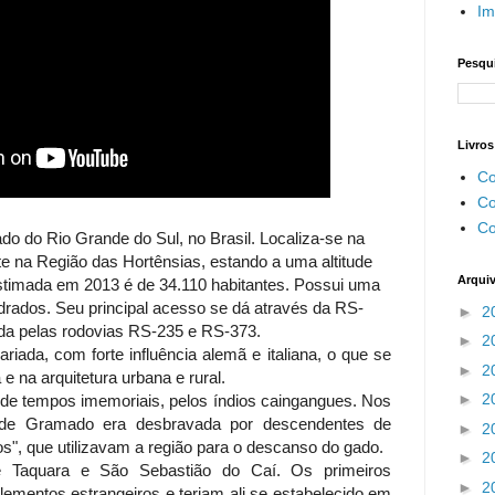
Im
Pesqui
Livros
Co
Co
Co
o do Rio Grande do Sul, no Brasil. Localiza-se na
 na Região das Hortênsias, estando a uma altitude
Arqui
stimada em 2013 é de 34.110 habitantes. Possui uma
drados. Seu principal acesso se dá através da RS-
►
2
da pelas rodovias RS-235 e RS-373.
►
2
iada, com forte influência alemã e italiana, o que se
►
2
 e na arquitetura urbana e rural.
►
2
sde tempos imemoriais, pelos índios caingangues. Nos
 de Gramado era desbravada por descendentes de
►
2
s", que utilizavam a região para o descanso do gado.
►
2
 Taquara e São Sebastião do Caí. Os primeiros
►
2
ementos estrangeiros e teriam ali se estabelecido em