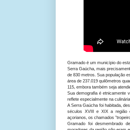
Gramado é um município do estad
Serra Gaúcha, mais precisamente
de 830 metros. Sua população e
área de 237.019 quilômetros qua
115, embora também seja atendi
Sua demografia é etnicamente var
reflete especialmente na culinária
A Serra Gaúcha foi habitada, de
séculos XVIII e XIX a região
açorianos, os chamados "tropeiro
Gramado foi desmembrado de
moradores da região não eram el