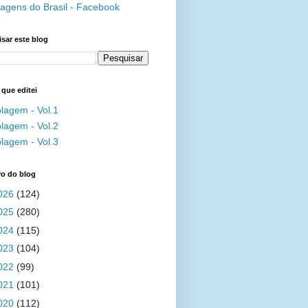
agens do Brasil - Facebook
sar este blog
 que editei
lagem - Vol.1
lagem - Vol.2
lagem - Vol.3
vo do blog
026
(124)
025
(280)
024
(115)
023
(104)
022
(99)
021
(101)
020
(112)