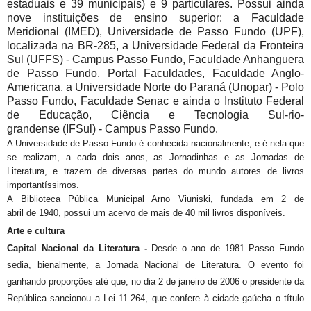
estaduais e 39 municipais) e 9 particulares. Possui ainda
nove instituições de ensino superior: a Faculdade
Meridional (IMED), Universidade de Passo Fundo (UPF),
localizada na BR-285, a Universidade Federal da Fronteira
Sul (UFFS) - Campus Passo Fundo, Faculdade Anhanguera
de Passo Fundo, Portal Faculdades, Faculdade Anglo-
Americana, a Universidade Norte do Paraná (Unopar) - Polo
Passo Fundo, Faculdade Senac e ainda o Instituto Federal
de Educação, Ciência e Tecnologia Sul-rio-
grandense (IFSul) - Campus Passo Fundo.
A Universidade de Passo Fundo é conhecida nacionalmente, e é nela que
se realizam, a cada dois anos, as Jornadinhas e as Jornadas de
Literatura, e trazem de diversas partes do mundo autores de livros
importantíssimos.
A Biblioteca Pública Municipal Arno Viuniski, fundada em 2 de
abril de 1940, possui um acervo de mais de 40 mil livros disponíveis.
Arte e cultura
Capital Nacional da Literatura -
Desde o ano de 1981 Passo Fundo
sedia, bienalmente, a Jornada Nacional de Literatura. O evento foi
ganhando proporções até que, no dia 2 de janeiro de 2006 o presidente da
República sancionou a Lei 11.264, que confere à cidade gaúcha o título