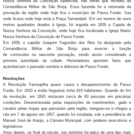
Nossa Senhora da Conceição Aparecida, nas terras que recebeu da
Comandância Militar de São Borja. Essa fazenda foi a retomada da
povoação da região onde hoje fica o município de Passo Fundo. Sua
sede ficava onde hoje está a Praça Tamandaré. Em um terreno de nove
metros quadrados doados à Igreja, foi erguida em 1835 a Capela de
Nossa Senhora da Conceição, onde hoje fica localizada a Igreja Matriz
Nossa Senhora da Conceição de Passo Fundo.
Em 1830, o capitão Joaquim Fagundes dos Reis foi designado pela
Comandância Militar de São Borja para exercer a função
de comissário na nascente povoação, sendo assim considerado a
primeira autoridade da cidade. Historiadores apontam fatos que
açambarcam o passado sombrio e doloroso de Passo Fundo.
Revoluções
A Revolução Farroupilha quase causa o desaparecimento de Passo
Fundo. Em 1833 a então freguesia tinha 419 habitantes. Quando do fim
da revolução, em 1843 restavam cerca de 60 pessoas em precárias
condições. Desestruturada pelas requisições de mantimentos, gado e
cavalos pelas tropas que passaram pela região, reergueu-se e chegou a
vila em 7 de agosto em 1857, quando foi instalada, sob a presidência de
Manuel José de Araújo, a Câmara Municipal, com poderes executivos e
legislativos.
Anos depois, no final do século, seu território foi palco de uma das mais