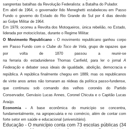
sangrentas batalhas da Revolução Federalista: a Batalha do Pulador.
Em abril de 1964, o governador Ildo Meneghetti estabeleceu em Passo
Fundo o governo do Estado do Rio Grande do Sul por 4 dias devido
ao Golpe Militar de 1964.
Em 1979, ocorreu a Revolta dos Motoqueiros, única rebelião, no Estado,
liderada por motociclistas, durante o Regime Militar.
O Movimento Republicano -
O movimento republicano ganhou corpo
em Passo Fundo com o
Clube do Toco de Vela
, grupo de rapazes que
por volta de 1870 passou a reunir-se
na ferraria do estadunidense Thomas Canfield, para ler o jornal
A
Federação
e debater seus ideais de igualdade, abolição, democracia e
república. A república finalmente chegou em 1889, mas os republicanos
de vinte anos antes não tomaram as rédeas da política passo-fundense,
que continuou sob comando dos velhos coronéis do Partido
Conservador, Gervásio Lucas Annes, Coronel Chicuta e o Capitão Lucas
Araújo.
Economia -
A base econômica do município se concentra,
fundamentalmente, na agropecuária e no comércio, além de contar com
forte setor em saúde e educacional (universitário).
Educação -
O município conta com 73 escolas públicas (34