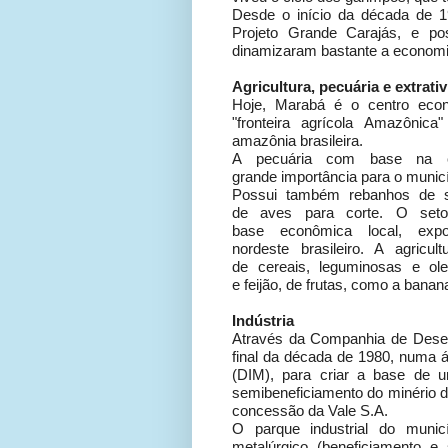
Desde o início da década de 1
Projeto Grande Carajás, e pos
dinamizaram bastante a economia
Agricultura, pecuária e extrati
Hoje, Marabá é o centro econ
"fronteira agrícola Amazônic
amazônia brasileira.
A pecuária com base na c
grande importância para o municí
Possui também rebanhos de su
de aves para corte. O seto
base econômica local, exp
nordeste brasileiro. A agricu
de cereais, leguminosas e ole
e feijão, de frutas, como a bana
Indústria
Através da Companhia de Desenvo
final da década de 1980, numa ár
(DIM), para criar a base de u
semibeneficiamento do minério d
concessão da Vale S.A.
O parque industrial do munic
metalúrgico (beneficiamento e