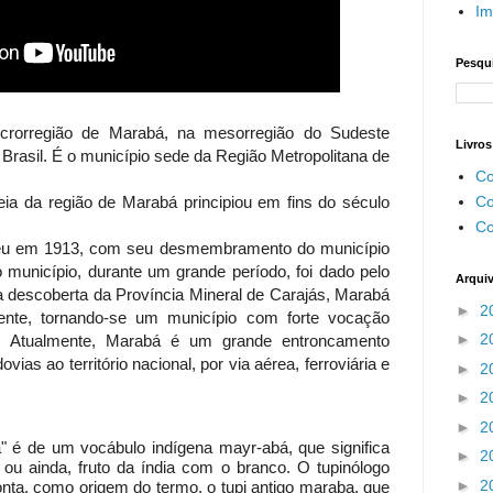
Im
Pesqui
crorregião de Marabá, na mesorregião do
Sudeste
Livros
 Brasil. É o município sede da Região
Metropolitana de
Co
Co
ia da região de Marabá principiou em fins do
século
Co
reu em 1913, com seu desmembramento do
município
 município, durante um grande período,
foi dado pelo
Arqui
a descoberta da Província Mineral
de Carajás, Marabá
►
2
ente, tornando-se um município
com forte vocação
►
2
ial. Atualmente, Marabá é um
grande entroncamento
dovias ao território
nacional, por via aérea, ferroviária e
►
2
►
2
►
2
" é de um vocábulo indígena mayr-abá, que significa
►
2
a ou ainda, fruto da índia com o branco. O tupinólogo
►
2
ta, como origem do termo, o tupi antigo maraba, que