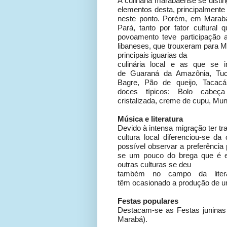
A culinária marabaense se disti
elementos desta, principalmente 
neste ponto. Porém, em Marabá
Pará, tanto por fator cultural
povoamento teve participação at
libaneses, que trouxeram para 
principais iguarias da
culinária local e as que se 
de Guaraná da Amazônia, Tuc
Bagre, Pão de queijo, Tacacá
doces típicos: Bolo cabeça
cristalizada, creme de cupu, Mun
Música e literatura
Devido à intensa migração ter tra
cultura local diferenciou-se da
possível observar a preferência 
se um pouco do brega que é es
outras culturas se deu
também no campo da litera
têm ocasionado a produção de uma
Festas populares
Destacam-se as Festas juninas 
Marabá).