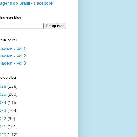
agens do Brasil - Facebook
sar este blog
 que editei
lagem - Vol.1
lagem - Vol.2
lagem - Vol.3
vo do blog
026
(126)
025
(280)
024
(115)
023
(104)
022
(99)
021
(101)
020
(112)