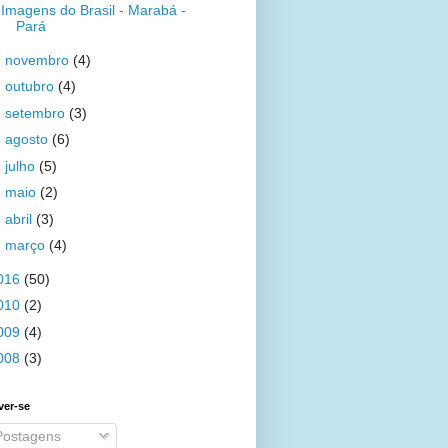
Imagens do Brasil - Marabá -
Pará
►
novembro
(4)
►
outubro
(4)
►
setembro
(3)
►
agosto
(6)
►
julho
(5)
►
maio
(2)
►
abril
(3)
►
março
(4)
016
(50)
010
(2)
009
(4)
008
(3)
ver-se
ostagens