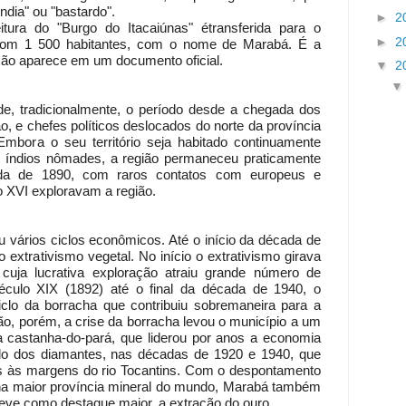
ndia" ou "bastardo".
►
2
ura do "Burgo do Itacaiúnas" étransferida para o
►
2
com 1 500 habitantes, com o nome de Marabá. É a
ção aparece em um documento oficial.
▼
2
e, tradicionalmente, o período desde a chegada dos
, e chefes políticos deslocados do norte da província
Embora o seu território seja habitado continuamente
r índios nômades, a região permaneceu praticamente
ada de 1890, com raros contatos com europeus e
o XVI exploravam a região.
 vários ciclos econômicos. Até o início da década de
extrativismo vegetal. No início o extrativismo girava
cuja lucrativa exploração atraiu grande número de
éculo XIX (1892) até o final da década de 1940, o
iclo da borracha que contribuiu sobremaneira para a
ão, porém, a crise da borracha levou o município a um
da castanha-do-pará, que liderou por anos a economia
lo dos diamantes, nas décadas de 1920 e 1940, que
s às margens do rio Tocantins. Com o despontamento
 na maior província mineral do mundo, Marabá também
teve como destaque maior, a extração do ouro.