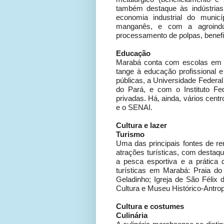
também destaque às indústrias 
economia industrial do muni
manganês, e com a agroindús
processamento de polpas, benefic
Educação
Marabá conta com escolas em p
tange à educação profissional e
públicas, a Universidade Federa
do Pará, e com o Instituto Fe
privadas. Há, ainda, vários cent
e o SENAI.
Cultura e lazer
Turismo
Uma das principais fontes de re
atrações turísticas, com destaq
a pesca esportiva e a prática
turísticas em Marabá: Praia d
Geladinho; Igreja de São Félix
Cultura e Museu Histórico-Antrop
Cultura e costumes
Culinária