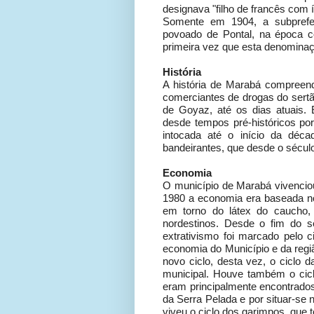
designava "filho de francês com í
Somente em 1904, a subprefeit
povoado de Pontal, na época 
primeira vez que esta denomina
História
A história de Marabá compreend
comerciantes de drogas do sertão
de Goyaz, até os dias atuais. 
desde tempos pré-históricos po
intocada até o início da déc
bandeirantes, que desde o sécul
Economia
O município de Marabá vivenciou
1980 a economia era baseada no 
em torno do látex do caucho, 
nordestinos. Desde o fim do s
extrativismo foi marcado pelo c
economia do Município e da regi
novo ciclo, desta vez, o ciclo 
municipal. Houve também o cic
eram principalmente encontrado
da Serra Pelada e por situar-se
viveu o ciclo dos garimpos, que 