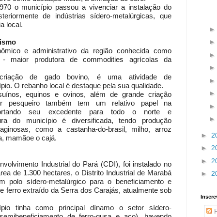
970 o município passou a vivenciar a instalação do
teriormente de indústrias sídero-metalúrgicas, que
 local.
vismo
ômico e administrativo da região conhecida como
a" - maior produtora de commodities agrícolas da
riação de gado bovino, é uma atividade de
pio. O rebanho local é destaque pela sua qualidade.
ínos, equinos e ovinos, além de grande criação
r pesqueiro também tem um relativo papel na
ortando seu excedente para todo o norte e
ltura do município é diversificada, tendo produção
aginosas, como a castanha-do-brasil, milho, arroz
►
2
na, mamãoe o cajá.
►
2
►
2
lvimento Industrial do Pará (CDI), foi instalado no
ea de 1.300 hectares, o Distrito Industrial de Marabá
►
2
m polo sídero-metalúrgico para o beneficiamento e
e ferro extraído da Serra dos Carajás, atualmente sob
Inscre
ípio tinha como principal dínamo o setor sídero-
P
 semibeneficiamento de ferro-gusa e aço), havendo