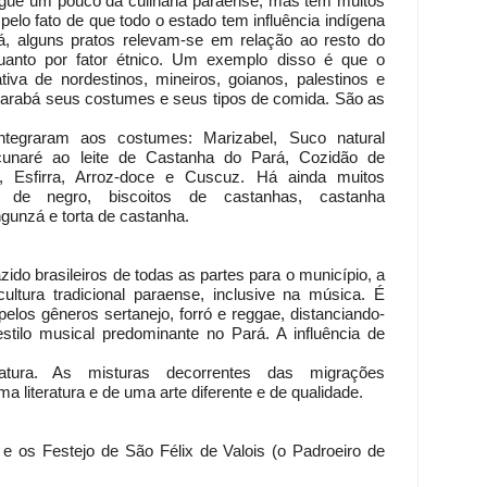
ngue um pouco da culinária paraense, mas tem muitos
pelo fato de que todo o estado tem influência indígena
, alguns pratos relevam-se em relação ao resto do
 quanto por fator étnico. Um exemplo disso é que o
iva de nordestinos, mineiros, goianos, palestinos e
Marabá seus costumes e seus tipos de comida. São as
integraram aos costumes: Marizabel, Suco natural
unaré ao leite de Castanha do Pará, Cozidão de
, Esfirra, Arroz-doce e Cuscuz. Há ainda muitos
 de negro, biscoitos de castanhas, castanha
gunzá e torta de castanha.
zido brasileiros de todas as partes para o município, a
 cultura tradicional paraense, inclusive na música. É
pelos gêneros sertanejo, forró e reggae, distanciando-
tilo musical predominante no Pará. A influência de
tura. As misturas decorrentes das migrações
 literatura e de uma arte diferente e de qualidade.
e os Festejo de São Félix de Valois (o Padroeiro de