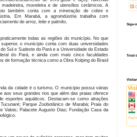
madeireira, moveleira e de utensílios cerâmicos. A
C
cípio também conta com a mineração de cobre e
tria. Em Marabá, a agroindústria trabalha com
iamento de arroz, leite e palmito.
Siga-m
raticamente todas as regiões do município. No que
 superior, o município conta com duas universidades
l do Sul e Sudeste do Pará e a Universidade do Estado
deral do Pará, e ainda com mais cinco faculdades
Total 
ros de formação técnica como a Obra Kolping do Brasil
Visita
nda da cidade é o turismo. O município possui várias
ue aos seus grandes rios que além das praias oferece
 de esportes aquáticos. Destacam-se como atrações
o Tucunaré; Parque Zoobotânico de Marabá; Praia do
 de Valois; Palacete Augusto Dias; Fundação Casa da
ológico.