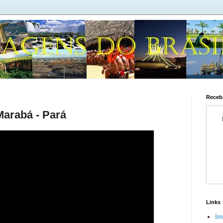
Receba
Marabá - Pará
Links
Im