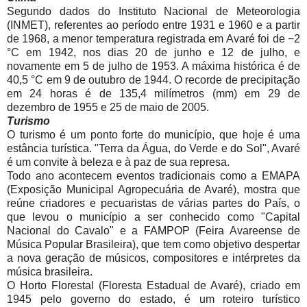
Segundo dados do Instituto Nacional de Meteorologia
(INMET), referentes ao período entre 1931 e 1960 e a partir
de 1968, a menor temperatura registrada em Avaré foi de −2
°C em 1942, nos dias 20 de junho e 12 de julho, e
novamente em 5 de julho de 1953. A máxima histórica é de
40,5 °C em 9 de outubro de 1944. O recorde de precipitação
em 24 horas é de 135,4 milímetros (mm) em 29 de
dezembro de 1955 e 25 de maio de 2005.
Turismo
O turismo é um ponto forte do município, que hoje é uma
estância turística. "Terra da Água, do Verde e do Sol", Avaré
é um convite à beleza e à paz de sua represa.
Todo ano acontecem eventos tradicionais como a EMAPA
(Exposição Municipal Agropecuária de Avaré), mostra que
reúne criadores e pecuaristas de várias partes do País, o
que levou o município a ser conhecido como "Capital
Nacional do Cavalo" e a FAMPOP (Feira Avareense de
Música Popular Brasileira), que tem como objetivo despertar
a nova geração de músicos, compositores e intérpretes da
música brasileira.
O Horto Florestal (Floresta Estadual de Avaré), criado em
1945 pelo governo do estado, é um roteiro turístico