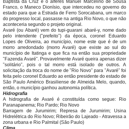
Baptista da Cruz e o alferes Manuel Marcelino de Sousa
Franco, o Maneco Dionísio, que intercedeu no governo do
estado para que a Estrada de Ferro Sorocabana, um marco
do progresso local, passasse na antiga Rio Novo, o que não
aconteceria segundo o projeto original.
Avaré (ou Abaré) vem do tupi-guarani abaré-y, nome dado
pelo intendente ("prefeito") da época, coronel Eduardo
Lopes de Oliveira, ao município, nome este que é de um
morro arredondado (morro Avaré) que existe ao sul do
município de Itatinga e que fica na então sua propriedade
"Fazenda Avaré". Provavelmente Avaré queira apenas dizer
"solitário", pois o tal morro está isolado de outros. A
solicitação da troca do nome de "Rio Novo" para "Avaré" foi
feita pelo coronel Eduardo ao então presidente do estado de
São Paulo Américo Brasiliense de Almeida Melo, quando,
então, o município ganhou autonomia política.
Hidrografia
A hidrografia de Avaré é constituída como segue: Rio
Paranapanema; Rio Pardo; Rio Novo
Barragem de Jurumirim; Represa de Jurumirim; Usina
Hidrelétrica do Rio Novo; Ribeirão do Lajeado - Atravessa a
zona urbana e Rio Palmital (São Paulo)
Clima