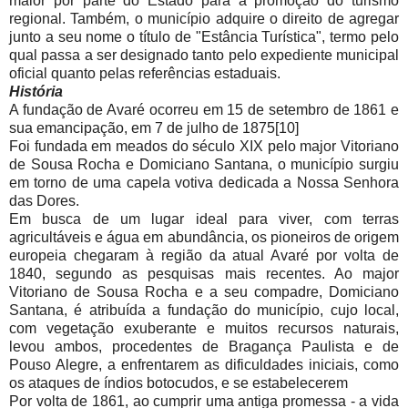
maior por parte do Estado para a promoção do turismo
regional. Também, o município adquire o direito de agregar
junto a seu nome o título de "Estância Turística", termo pelo
qual passa a ser designado tanto pelo expediente municipal
oficial quanto pelas referências estaduais.
História
A fundação de Avaré ocorreu em 15 de setembro de 1861 e
sua emancipação, em 7 de julho de 1875[10]
Foi fundada em meados do século XIX pelo major Vitoriano
de Sousa Rocha e Domiciano Santana, o município surgiu
em torno de uma capela votiva dedicada a Nossa Senhora
das Dores.
Em busca de um lugar ideal para viver, com terras
agricultáveis e água em abundância, os pioneiros de origem
europeia chegaram à região da atual Avaré por volta de
1840, segundo as pesquisas mais recentes. Ao major
Vitoriano de Sousa Rocha e a seu compadre, Domiciano
Santana, é atribuída a fundação do município, cujo local,
com vegetação exuberante e muitos recursos naturais,
levou ambos, procedentes de Bragança Paulista e de
Pouso Alegre, a enfrentarem as dificuldades iniciais, como
os ataques de índios botocudos, e se estabelecerem
Por volta de 1861, ao cumprir uma antiga promessa - a vida