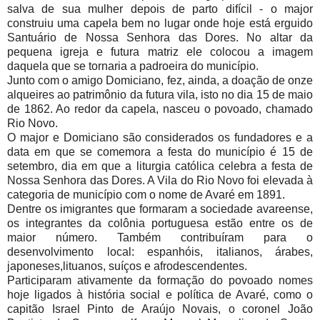
salva de sua mulher depois de parto difícil - o major
construiu uma capela bem no lugar onde hoje está erguido
Santuário de Nossa Senhora das Dores. No altar da
pequena igreja e futura matriz ele colocou a imagem
daquela que se tornaria a padroeira do município.
Junto com o amigo Domiciano, fez, ainda, a doação de onze
alqueires ao patrimônio da futura vila, isto no dia 15 de maio
de 1862. Ao redor da capela, nasceu o povoado, chamado
Rio Novo.
O major e Domiciano são considerados os fundadores e a
data em que se comemora a festa do município é 15 de
setembro, dia em que a liturgia católica celebra a festa de
Nossa Senhora das Dores. A Vila do Rio Novo foi elevada à
categoria de município com o nome de Avaré em 1891.
Dentre os imigrantes que formaram a sociedade avareense,
os integrantes da colônia portuguesa estão entre os de
maior número. Também contribuíram para o
desenvolvimento local: espanhóis, italianos, árabes,
japoneses,lituanos, suíços e afrodescendentes.
Participaram ativamente da formação do povoado nomes
hoje ligados à história social e política de Avaré, como o
capitão Israel Pinto de Araújo Novais, o coronel João