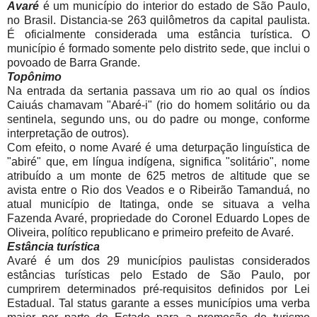
Avaré
é um município do interior do estado de São Paulo,
no Brasil. Distancia-se 263 quilômetros da capital paulista.
É oficialmente considerada uma estância turística. O
município é formado somente pelo distrito sede, que inclui o
povoado de Barra Grande.
Topônimo
Na entrada da sertania passava um rio ao qual os índios
Caiuás chamavam "Abaré-i" (rio do homem solitário ou da
sentinela, segundo uns, ou do padre ou monge, conforme
interpretação de outros).
Com efeito, o nome Avaré é uma deturpação linguística de
"abiré" que, em língua indígena, significa "solitário", nome
atribuído a um monte de 625 metros de altitude que se
avista entre o Rio dos Veados e o Ribeirão Tamanduá, no
atual município de Itatinga, onde se situava a velha
Fazenda Avaré, propriedade do Coronel Eduardo Lopes de
Oliveira, político republicano e primeiro prefeito de Avaré.
Estância turística
Avaré é um dos 29 municípios paulistas considerados
estâncias turísticas pelo Estado de São Paulo, por
cumprirem determinados pré-requisitos definidos por Lei
Estadual. Tal status garante a esses municípios uma verba