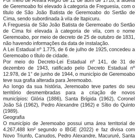
Por meio de Alvará Régio de 11 de abril de 1718, a aldeia
de Geremoabo foi elevado à categoria de Freguesia, com o
título de São João Batista de Geremoabo do Sertão de
Cima, sendo subordinada à vila de Itapicuru.
A Freguesia de São João Batista de Geremoabo do Sertão
de Cima foi elevada à categoria de vila, com o nome
Geremoabo, por meio de decreto de 25 de outubro de 1831,
não havendo informações da data de instalação.
A Lei Estadual nº 1.775, de 6 de julho de 1925, concedeu a
Geremoabo o título de cidade.
Por meio do Decreto-Lei Estadual nº 141, de 31 de
dezembro de 1943, ratificado pelo Decreto Estadual nº
12.978, de 1° de junho de 1944, o município de Geremoabo
teve sua grafia alterada para Jeremoabo.
Ao longo da sua história, Jeremoabo teve partes do seu
território desmembradas para a criação de novos
municípios: Glória (1886), Santa Brígida (1962), Coronel
João Sá (1962), Pedro Alexandre (1962) e Sítio do Quinto
(1989).
Geografia
O município de Jeremoabo possui uma área territorial de
4.267,488 km² segundo o IBGE (2022) e faz divisa com
Novo Triunfo, Canudos, Pedro Alexandre, Macururé, Santa