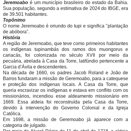
Jeremoabo
é um município brasileiro do estado da Bahia.
Sua população, segundo a estimativa de 2024 do IBGE, era
de 39.501 habitantes.
Topônimo
O nome Jeremoabo é oriundo do tupi e significa "plantação
de abóbora".
História
A região de Jeremoabo, que teve como primeiros habitantes
os indígenas tupinambás dos ramos dos muongorus e
cariacás, foi colonizada no século XVII por meio da
pecuária, atrelada à Casa da Torre, latifúndio pertencente a
Garcia d’Ávila e descendentes.
Na década de 1660, os padres Jacob Roland e João de
Barros fundaram a missão de Geremoabo, para a catequese
e proteção dos indígenas locais. A Casa da Torre, que
queria escravizar os indígenas e estava em conflito com os
missionários, incendiou esse aldeamento missionário em
1669. Essa aldeia foi reconstruída pela Casa da Torre,
devido à intervenção do Governo Colonial e da Igreja
Católica.
Em 1698, a missão de Geremoabo já aparece com a
categoria de julgado.