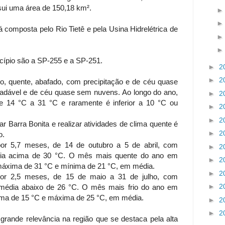
sui uma área de 150,18 km².
tá composta pelo Rio Tietê e pela Usina Hidrelétrica de
cípio são a SP-255 e a SP-251.
►
2
►
2
o, quente, abafado, com precipitação e de céu quase
gradável e de céu quase sem nuvens. Ao longo do ano,
►
2
de 14 °C a 31 °C e raramente é inferior a 10 °C ou
►
2
►
2
ar Barra Bonita e realizar atividades de clima quente é
►
2
o.
or 5,7 meses, de 14 de outubro a 5 de abril, com
►
2
ria acima de 30 °C. O mês mais quente do ano em
►
2
 máxima de 31 °C e mínima de 21 °C, em média.
►
2
or 2,5 meses, de 15 de maio a 31 de julho, com
►
2
média abaixo de 26 °C. O mês mais frio do ano em
nima de 15 °C e máxima de 25 °C, em média.
►
2
►
2
grande relevância na região que se destaca pela alta