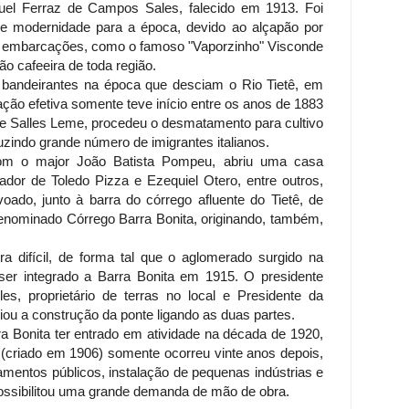
nuel Ferraz de Campos Sales, falecido em 1913. Foi
e modernidade para a época, devido ao alçapão por
e embarcações, como o famoso "Vaporzinho" Visconde
ão cafeeira de toda região.
s bandeirantes na época que desciam o Rio Tietê, em
ção efetiva somente teve início entre os anos de 1883
e Salles Leme, procedeu o desmatamento para cultivo
duzindo grande número de imigrantes italianos.
om o major João Batista Pompeu, abriu uma casa
vador de Toledo Pizza e Ezequiel Otero, entre outros,
do, junto à barra do córrego afluente do Tietê, de
enominado Córrego Barra Bonita, originando, também,
era difícil, de forma tal que o aglomerado surgido na
r integrado a Barra Bonita em 1915. O presidente
s, proprietário de terras no local e Presidente da
ciou a construção da ponte ligando as duas partes.
a Bonita ter entrado em atividade na década de 1920,
(criado em 1906) somente ocorreu vinte anos depois,
entos públicos, instalação de pequenas indústrias e
possibilitou uma grande demanda de mão de obra.