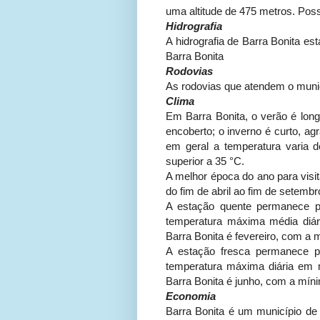
uma altitude de 475 metros. Pos
Hidrografia
A hidrografia de Barra Bonita es
Barra Bonita
Rodovias
As rodovias que atendem o muni
Clima
Em Barra Bonita, o verão é long
encoberto; o inverno é curto, a
em geral a temperatura varia 
superior a 35 °C.
A melhor época do ano para visit
do fim de abril ao fim de setembr
A estação quente permanece p
temperatura máxima média diá
Barra Bonita é fevereiro, com a
A estação fresca permanece p
temperatura máxima diária em 
Barra Bonita é junho, com a mí
Economia
Barra Bonita é um município de 