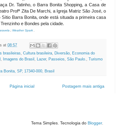
raça Dr. Tatinho, o Barra Bonita Shopping, a Casa de
atro Profª Zita De Marchi, a Igreja Matriz São José, o
 Sítio Barra Bonita, onde está situada a primeira casa
 Trenzinho e Bondes pela cidade.
aravela
;
Weather Spark
.
s
at
08:57
 brasileiras
,
Cultura brasileira
,
Diversão
,
Economia do
l
,
Imagens do Brasil
,
Lazer
,
Passeios
,
São Paulo.
,
Turismo
ra Bonita, SP, 17340-000, Brasil
Página inicial
Postagem mais antiga
Tema Simples. Tecnologia do
Blogger
.