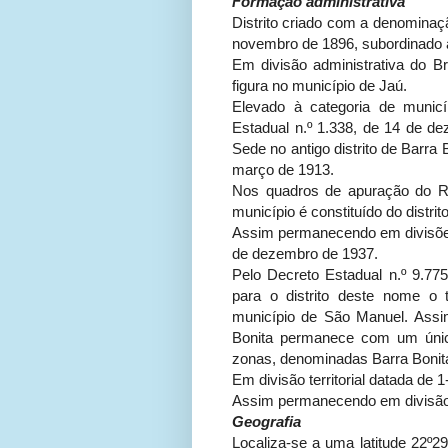
Formação administrativa
Distrito criado com a denominaçã
novembro de 1896, subordinado 
Em divisão administrativa do Bra
figura no município de Jaú.
Elevado à categoria de munic
Estadual n.º 1.338, de 14 de 
Sede no antigo distrito de Barra 
março de 1913.
Nos quadros de apuração do R
município é constituído do distrit
Assim permanecendo em divisões 
de dezembro de 1937.
Pelo Decreto Estadual n.º 9.77
para o distrito deste nome o te
município de São Manuel. Assim
Bonita permanece com um único
zonas, denominadas Barra Bonita
Em divisão territorial datada de 1
Assim permanecendo em divisão t
Geografia
Localiza-se a uma latitude 22º29