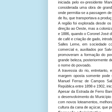
iniciada pelo ex-presidente Ma
considerada uma obra de grand
onde permitia-se a passagem d
de Itu, que transportava a produç
A região foi explorada desde o
direção ao Oeste, mas a coloniza
e 1886, quando o Coronel José d
de café e criação de gado, intro
Salles Leme, em sociedade c
comercial e, auxiliados por Sal
promoveram a formação do povoa
grande beleza, posteriormente d
o nome do povoado.
A travessia do rio, entretanto, 
margem oposta somente pode se
Manuel Ferraz de Campos Salle
República entre 1898 e 1902, ini
Apesar da Estrada de Ferro Barr
o desenvolvimento do Município 
com novos loteamentos, melhoram
cultura da cana de açúcar, que 