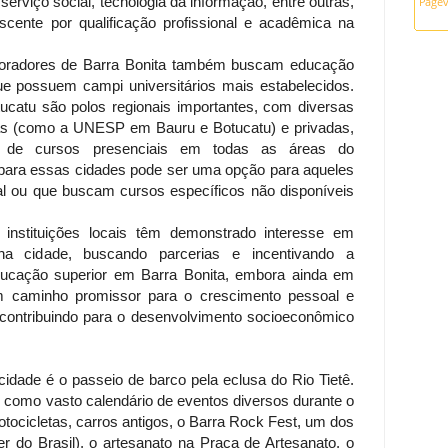
erviço social, tecnologia da informação, entre outras,
ente por qualificação profissional e acadêmica na
oradores de Barra Bonita também buscam educação
ue possuem campi universitários mais estabelecidos.
catu são polos regionais importantes, com diversas
cas (como a UNESP em Bauru e Botucatu) e privadas,
 de cursos presenciais em todas as áreas do
para essas cidades pode ser uma opção para aqueles
al ou que buscam cursos específicos não disponíveis
e instituições locais têm demonstrado interesse em
 na cidade, buscando parcerias e incentivando a
ducação superior em Barra Bonita, embora ainda em
m caminho promissor para o crescimento pessoal e
, contribuindo para o desenvolvimento socioeconômico
a cidade é o passeio de barco pela eclusa do Rio Tietê.
 como vasto calendário de eventos diversos durante o
otocicletas, carros antigos, o Barra Rock Fest, um dos
 do Brasil), o artesanato na Praça de Artesanato, o