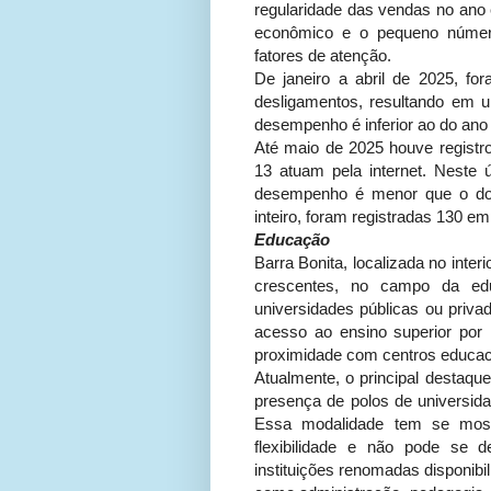
regularidade das vendas no ano
econômico e o pequeno número
fatores de atenção.
De janeiro a abril de 2025, fo
desligamentos, resultando em u
desempenho é inferior ao do ano 
Até maio de 2025 houve regist
13 atuam pela internet. Neste
desempenho é menor que o do 
inteiro, foram registradas 130 e
Educação
Barra Bonita, localizada no inte
crescentes, no campo da edu
universidades públicas ou priva
acesso ao ensino superior por
proximidade com centros educaci
Atualmente, o principal destaqu
presença de polos de universid
Essa modalidade tem se most
flexibilidade e não pode se d
instituições renomadas disponib