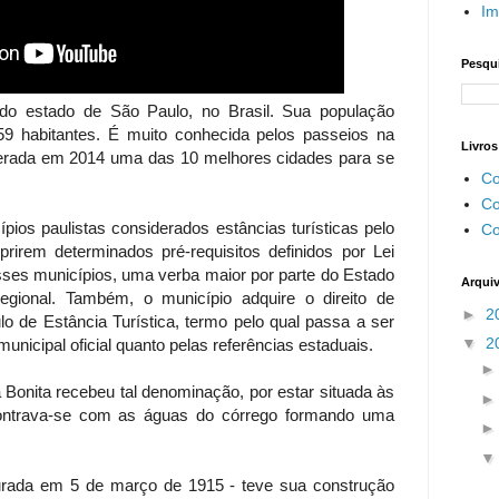
Im
Pesqui
o estado de São Paulo, no Brasil. Sua população
9 habitantes. É muito conhecida pelos passeios na
Livros
iderada em 2014 uma das 10 melhores cidades para se
Co
Co
pios paulistas considerados estâncias turísticas pelo
Co
irem determinados pré-requisitos definidos por Lei
esses municípios, uma verba maior por parte do Estado
Arqui
gional. Também, o município adquire o direito de
►
2
ulo de Estância Turística, termo pelo qual passa a ser
▼
2
unicipal oficial quanto pelas referências estaduais.
 Bonita recebeu tal denominação, por estar situada às
ontrava-se com as águas do córrego formando uma
rada em 5 de março de 1915 - teve sua construção