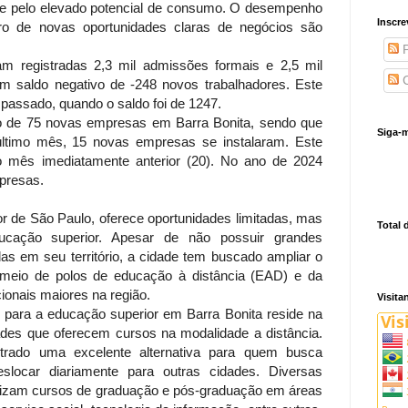
 e pelo elevado potencial de consumo. O desempenho
Inscre
 de novas oportunidades claras de negócios são
P
ram registradas 2,3 mil admissões formais e 2,5 mil
C
m saldo negativo de -248 novos trabalhadores. Este
passado, quando o saldo foi de 1247.
ro de 75 novas empresas em Barra Bonita, sendo que
Siga-m
 último mês, 15 novas empresas se instalaram. Este
mês imediatamente anterior (20). No ano de 2024
mpresas.
rior de São Paulo, oferece oportunidades limitadas, mas
Total 
cação superior. Apesar de não possuir grandes
das em seu território, a cidade tem buscado ampliar o
 meio de polos de educação à distância (EAD) e da
onais maiores na região.
Visita
e para a educação superior em Barra Bonita reside na
ades que oferecem cursos na modalidade a distância.
rado uma excelente alternativa para quem busca
eslocar diariamente para outras cidades. Diversas
ilizam cursos de graduação e pós-graduação em áreas