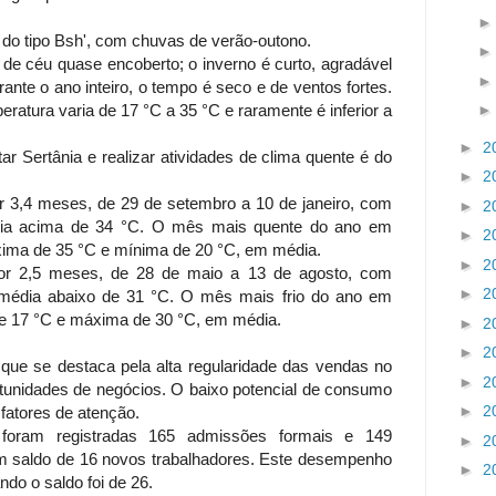
 do tipo Bsh', com chuvas de verão-outono.
 de céu quase encoberto; o inverno é curto, agradável
nte o ano inteiro, o tempo é seco e de ventos fortes.
eratura varia de 17 °C a 35 °C e raramente é inferior a
►
2
ar Sertânia e realizar atividades de clima quente é do
►
2
 3,4 meses, de 29 de setembro a 10 de janeiro, com
►
2
ria acima de 34 °C. O mês mais quente do ano em
►
2
ima de 35 °C e mínima de 20 °C, em média.
►
2
or 2,5 meses, de 28 de maio a 13 de agosto, com
►
2
média abaixo de 31 °C. O mês mais frio do ano em
 de 17 °C e máxima de 30 °C, em média.
►
2
►
2
que se destaca pela alta regularidade das vendas no
►
2
tunidades de negócios. O baixo potencial de consumo
►
2
atores de atenção.
foram registradas 165 admissões formais e 149
►
2
m saldo de 16 novos trabalhadores. Este desempenho
►
2
ndo o saldo foi de 26.