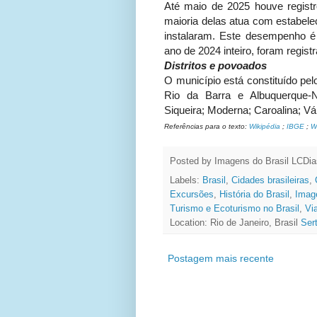
Até maio de 2025 houve regist
maioria delas atua com estabele
instalaram. Este desempenho é
ano de 2024 inteiro, foram regis
Distritos e povoados
O município está constituído pel
Rio da Barra e Albuquerque-
Siqueira; Moderna; Caroalina; V
Referências para o texto:
Wikipédia
;
IBGE
;
W
Posted by Imagens do Brasil
LCDia
Labels:
Brasil
,
Cidades brasileiras
,
Excursões
,
História do Brasil
,
Image
Turismo e Ecoturismo no Brasil
,
Vi
Location: Rio de Janeiro, Brasil
Sert
Postagem mais recente