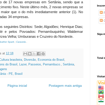
ro de 17 novas empresas em Sertânia, sendo que a
Inscre
cimento fixo. Neste último mês, 2 novas empresas se
 maior que o do mês imediatamente anterior (1). No
P
tradas 34 empresas.
C
os seguintes Distritos: Sede; Algodões; Henrique Dias;
Né e pelos Povoados: Pernambuquinho; Waldemar
Siga-m
árzea Velha; Umburanas e Cruzeiro do Nordeste.
eather Spark
;
Caravela
.
s
at
12:18
Total 
Cultura brasileira
,
Diversão
,
Economia do Brasil
,
ns do Brasil
,
Lazer
,
Passeios
,
Pernambuco.
,
Sertânia
,
agens
ânia - PE, Brasil
Visita
Página inicial
Postagem mais antiga