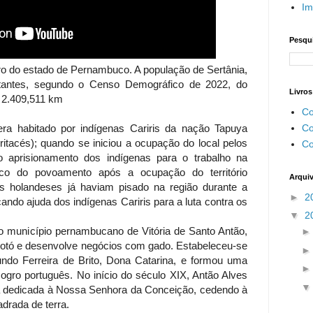
Im
Pesqui
ro do estado de Pernambuco. A população de Sertânia,
tantes, segundo o Censo Demográfico de 2022, do
Livros
 2.409,511 km
Co
Co
 era habitado por indígenas Cariris da nação Tapuya
ritacés); quando se iniciou a ocupação do local pelos
Co
 aprisionamento dos indígenas para o trabalho na
arco do povoamento após a ocupação do território
Arqui
 os holandeses já haviam pisado na região durante a
►
2
ndo ajuda dos indígenas Cariris para a luta contra os
▼
2
o município pernambucano de Vitória de Santo Antão,
otó e desenvolve negócios com gado. Estabeleceu-se
ndo Ferreira de Brito, Dona Catarina, e formou uma
ogro português. No início do século XIX, Antão Alves
ja dedicada à Nossa Senhora da Conceição, cedendo à
adrada de terra.