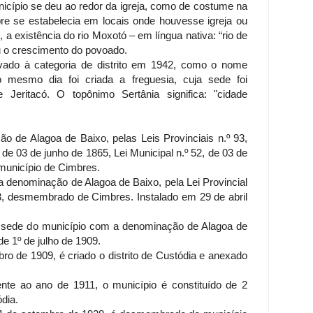
cípio se deu ao redor da igreja, como de costume na
re se estabelecia em locais onde houvesse igreja ou
, a existência do rio Moxotó – em língua nativa: “rio de
eu o crescimento do povoado.
evado à categoria de distrito em 1942, como o nome
o mesmo dia foi criada a freguesia, cuja sede foi
 Jeritacó. O topônimo Sertânia significa: "cidade
ão de Alagoa de Baixo, pelas Leis Provinciais n.º 93,
 de 03 de junho de 1865, Lei Municipal n.º 52, de 03 de
 município de Cimbres.
a denominação de Alagoa de Baixo, pela Lei Provincial
3, desmembrado de Cimbres. Instalado em 29 de abril
e sede do município com a denominação de Alagoa de
 de 1º de julho de 1909.
bro de 1909, é criado o distrito de Custódia e anexado
.
ente ao ano de 1911, o município é constituído de 2
ódia.