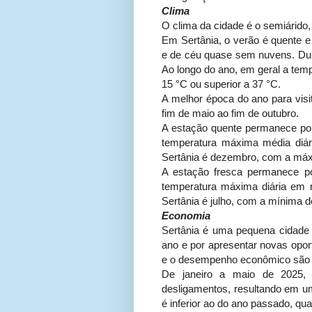
Clima
O clima da cidade é o semiárido,
Em Sertânia, o verão é quente e
e de céu quase sem nuvens. Dura
Ao longo do ano, em geral a temp
15 °C ou superior a 37 °C.
A melhor época do ano para visit
fim de maio ao fim de outubro.
A estação quente permanece por
temperatura máxima média diá
Sertânia é dezembro, com a máx
A estação fresca permanece p
temperatura máxima diária em 
Sertânia é julho, com a mínima
Economia
Sertânia é uma pequena cidade 
ano e por apresentar novas opor
e o desempenho econômico são f
De janeiro a maio de 2025, 
desligamentos, resultando em u
é inferior ao do ano passado, qua