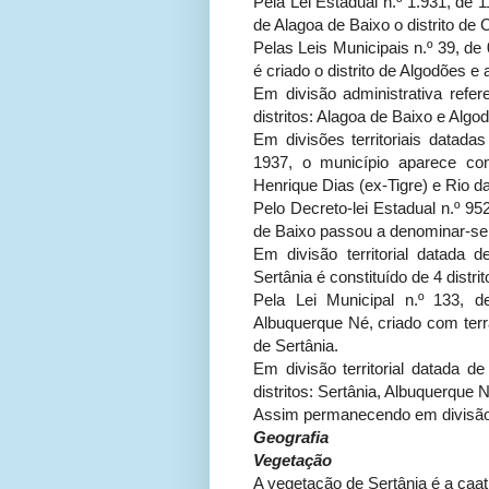
Pela Lei Estadual n.º 1.931, de
de Alagoa de Baixo o distrito de
Pelas Leis Municipais n.º 39, de 
é criado o distrito de Algodões 
Em divisão administrativa refer
distritos: Alagoa de Baixo e Algo
Em divisões territoriais data
1937, o município aparece cons
Henrique Dias (ex-Tigre) e Rio d
Pelo Decreto-lei Estadual n.º 9
de Baixo passou a denominar-se
Em divisão territorial datada 
Sertânia é constituído de 4 distr
Pela Lei Municipal n.º 133, d
Albuquerque Né, criado com terr
de Sertânia.
Em divisão territorial datada d
distritos: Sertânia, Albuquerque
Assim permanecendo em divisão t
Geografia
Vegetação
A vegetação de Sertânia é a caati