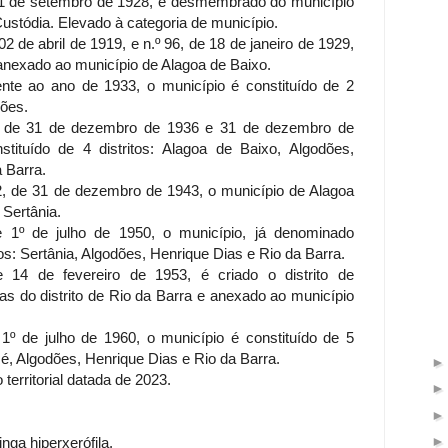
 11 de setembro de 1928, é desmembrado do município
 Custódia. Elevado à categoria de município.
02 de abril de 1919, e n.º 96, de 18 de janeiro de 1929,
e anexado ao município de Alagoa de Baixo.
ente ao ano de 1933, o município é constituído de 2
dões.
das de 31 de dezembro de 1936 e 31 de dezembro de
tituído de 4 distritos: Alagoa de Baixo, Algodões,
a Barra.
52, de 31 de dezembro de 1943, o município de Alagoa
 Sertânia.
de 1º de julho de 1950, o município, já denominado
itos: Sertânia, Algodões, Henrique Dias e Rio da Barra.
e 14 de fevereiro de 1953, é criado o distrito de
as do distrito de Rio da Barra e anexado ao município
e 1º de julho de 1960, o município é constituído de 5
 Né, Algodões, Henrique Dias e Rio da Barra.
erritorial datada de 2023.
nga hiperxerófila.