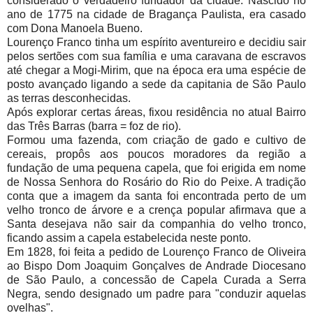
considerado o verdadeiro fundador da cidade. Nascido no
ano de 1775 na cidade de Bragança Paulista, era casado
com Dona Manoela Bueno.
Lourenço Franco tinha um espírito aventureiro e decidiu sair
pelos sertões com sua família e uma caravana de escravos
até chegar a Mogi-Mirim, que na época era uma espécie de
posto avançado ligando a sede da capitania de São Paulo
as terras desconhecidas.
Após explorar certas áreas, fixou residência no atual Bairro
das Três Barras (barra = foz de rio).
Formou uma fazenda, com criação de gado e cultivo de
cereais, propôs aos poucos moradores da região a
fundação de uma pequena capela, que foi erigida em nome
de Nossa Senhora do Rosário do Rio do Peixe. A tradição
conta que a imagem da santa foi encontrada perto de um
velho tronco de árvore e a crença popular afirmava que a
Santa desejava não sair da companhia do velho tronco,
ficando assim a capela estabelecida neste ponto.
Em 1828, foi feita a pedido de Lourenço Franco de Oliveira
ao Bispo Dom Joaquim Gonçalves de Andrade Diocesano
de São Paulo, a concessão de Capela Curada a Serra
Negra, sendo designado um padre para "conduzir aquelas
ovelhas".