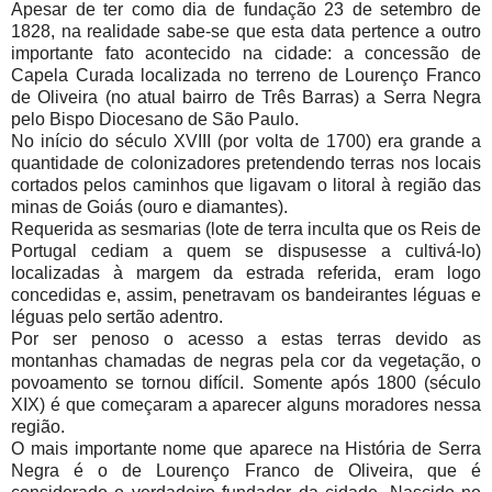
Apesar de ter como dia de fundação 23 de setembro de
1828, na realidade sabe-se que esta data pertence a outro
importante fato acontecido na cidade: a concessão de
Capela Curada localizada no terreno de Lourenço Franco
de Oliveira (no atual bairro de Três Barras) a Serra Negra
pelo Bispo Diocesano de São Paulo.
No início do século XVIII (por volta de 1700) era grande a
quantidade de colonizadores pretendendo terras nos locais
cortados pelos caminhos que ligavam o litoral à região das
minas de Goiás (ouro e diamantes).
Requerida as sesmarias (lote de terra inculta que os Reis de
Portugal cediam a quem se dispusesse a cultivá-lo)
localizadas à margem da estrada referida, eram logo
concedidas e, assim, penetravam os bandeirantes léguas e
léguas pelo sertão adentro.
Por ser penoso o acesso a estas terras devido as
montanhas chamadas de negras pela cor da vegetação, o
povoamento se tornou difícil. Somente após 1800 (século
XIX) é que começaram a aparecer alguns moradores nessa
região.
O mais importante nome que aparece na História de Serra
Negra é o de Lourenço Franco de Oliveira, que é