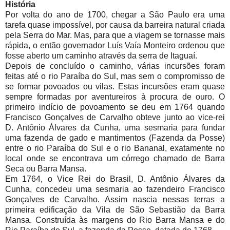
História
Por volta do ano de 1700, chegar a São Paulo era uma
tarefa quase impossível, por causa da barreira natural criada
pela Serra do Mar. Mas, para que a viagem se tornasse mais
rápida, o então governador Luís Vaía Monteiro ordenou que
fosse aberto um caminho através da serra de Itaguaí.
Depois de concluído o caminho, várias incursões foram
feitas até o rio Paraíba do Sul, mas sem o compromisso de
se formar povoados ou vilas. Estas incursões eram quase
sempre formadas por aventureiros à procura de ouro. O
primeiro indício de povoamento se deu em 1764 quando
Francisco Gonçalves de Carvalho obteve junto ao vice-rei
D. Antônio Álvares da Cunha, uma sesmaria para fundar
uma fazenda de gado e mantimentos (Fazenda da Posse)
entre o rio Paraíba do Sul e o rio Bananal, exatamente no
local onde se encontrava um córrego chamado de Barra
Seca ou Barra Mansa.
Em 1764, o Vice Rei do Brasil, D. Antônio Álvares da
Cunha, concedeu uma sesmaria ao fazendeiro Francisco
Gonçalves de Carvalho. Assim nascia nessas terras a
primeira edificação da Vila de São Sebastião da Barra
Mansa. Construída às margens do Rio Barra Mansa e do