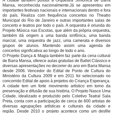
A cidade também possui a Orquestra Sinfônica de Barra
Mansa, reconhecida nacionalmente.Já se apresentou em
importantes festivais nacionais e internacionais dentro e fora
do país. Realiza com frequência concertos no Theatro
Municipal do Rio de Janeiro e outras importantes salas de
concerto e teatros por todo o país. A orquestra é oriunda do
Projeto Música nas Escolas, que além da própria orquestra,
também dá origem a uma banda sinfônica, uma banda
marcial, uma orquestra de jazz, uma camerata e diversos
grupos de alunos. Mantendo assim uma agenda de
concertos significativa ao longo de todo o ano.
O Projeto Dança & Magia também faz parte da cena cultural
de Barra Mansa, oferece aulas gratuitas de Ballet Clássico e
diversas apresentações no decorrer do ano em Barra Mansa
desde 2006. Vencedor do Edital de Ponto de Cultura do
Ministério da Cultura 2009 e em 2011 foi selecionado no
concorrido Edital de apoio à projetos do Criança Esperança.
A cidade tem um forte movimento artístico em torno da
preservação e difusão de sua história. O Projeto Nasce Uma
Cidade, idealizado e produzido pelo Coletivo Teatral Sala
Preta, conta com a participação de cerca de 600 artistas de
diversas agrupações artísticas e culturais da cidade e
região. Desde 2010 o projeto acontece como um desfile