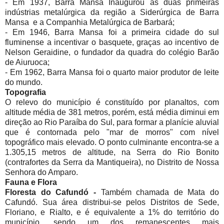
- Em 1937, Barra Mansa Inaugurou as duas primeiras
indústrias metalúrgica da região a Siderúrgica de Barra
Mansa e a Companhia Metalúrgica de Barbará;
- Em 1946, Barra Mansa foi a primeira cidade do sul
fluminense a incentivar o basquete, graças ao incentivo de
Nelson Geraidine, o fundador da quadra do colégio Barão
de Aiuruoca;
- Em 1962, Barra Mansa foi o quarto maior produtor de leite
do mundo.
Topografia
O relevo do município é constituído por planaltos, com
altitude média de 381 metros, porém, está média diminui em
direção ao Rio Paraíba do Sul, para formar a planície aluvial
que é contornada pelo "mar de morros" com nível
topográfico mais elevado. O ponto culminante encontra-se a
1.305,15 metros de altitude, na Serra do Rio Bonito
(contrafortes da Serra da Mantiqueira), no Distrito de Nossa
Senhora do Amparo.
Fauna e Flora
Floresta do Cafundó -
Também chamada de Mata do
Cafundó. Sua área distribui-se pelos Distritos de Sede,
Floriano, e Rialto, e é equivalente a 1% do território do
município, sendo um dos remanescentes mais