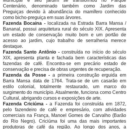
Municipal e seu jardim se transformou no Parque
Centenário, denominado também como Jardim das
Preguiças devido à abundância do mamífero conhecido
como bicho-preguiça em suas árvores.
Fazenda Bocaina -
localizada na Estrada Barra Mansa /
Bananal, possui arquitetura rural do século XIX. Apresenta
um estado de conservação muito bom e um portão de
acesso ao jardim, cujo trabalho de serralheria merece
destaque.
Fazenda Santo Antônio -
construída no início do século
XIX, apresenta planta e fachada bem características das
fazendas de café. Encontra-se em precário estado de
conservação e precisa de obras urgentes de recuperação.
Fazenda da Posse -
a primeira construção erguida em
Barra Mansa data de 1764. Trata-se de um casarão em
estilo colonial, totalmente restaurado, um marco do
surgimento do município. Atualmente, funciona como Centro
Cultural, abrigando cursos e exposições de arte.
Fazenda Criciúma -
a Fazenda foi construída em 1872,
pelo fazendeiro de café e empresário, com atividades
comerciais na França, Manoel Gomes de Carvalho (Barão
do Rio Negro). Criciúma foi uma das mais importantes
produtoras de café da região. Ao longo dos anos, a