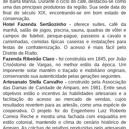
de Barra Mansa. Durante o ciclo do café, destacou-se como
uma das principais produtoras da região. Sua sede data do
final do século XIX, encontrando-se em bom estado de
conservação.
Hotel Fazenda Sertãozinho -
oferece suítes, café da
manhã, salão de jogos, piscina, sauna, quadras de vôlei e
campos de futebol, pesque-pague, passeios a cavalo e
caminhadas, comidas típicas caseiras e instalações para
festas de confraternização. O acesso é mais fácil pelo
Distrito de Rialto.
Fazenda Ribeirão Claro -
foi construída em 1845, por João
Crisóstomo de Vargas, no melhor estilo da época. Um
imponente solar mantém o traçado e mobiliário originais,
conservando sua autenticidade pelas gerações seguintes.
Artesanato Stella Carvalho -
construído pela Associação
das Damas de Caridade de Amparo, em 1981. Entre seus
objetivos estão o incentivo às habilidades artesanais e a
facilitação do acesso ao mercado de vendas, cujos
resultados revertem para as artesãs, como uma espécie de
cooperativa. O projeto foi do Engenheiro Luiz Roberto
Correia Reche e mostra uma fachada com esquadria em
estilo colonial, mantendo o clima do cenário histórico de
Amparo. As colchas de retalhos produzidas pelo artesanato