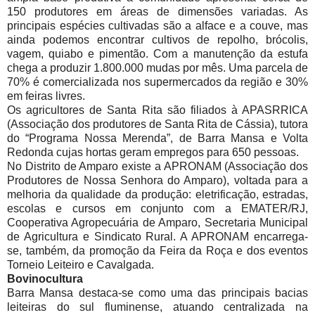
150 produtores em áreas de dimensões variadas. As
principais espécies cultivadas são a alface e a couve, mas
ainda podemos encontrar cultivos de repolho, brócolis,
vagem, quiabo e pimentão. Com a manutenção da estufa
chega a produzir 1.800.000 mudas por mês. Uma parcela de
70% é comercializada nos supermercados da região e 30%
em feiras livres.
Os agricultores de Santa Rita são filiados à APASRRICA
(Associação dos produtores de Santa Rita de Cássia), tutora
do “Programa Nossa Merenda”, de Barra Mansa e Volta
Redonda cujas hortas geram empregos para 650 pessoas.
No Distrito de Amparo existe a APRONAM (Associação dos
Produtores de Nossa Senhora do Amparo), voltada para a
melhoria da qualidade da produção: eletrificação, estradas,
escolas e cursos em conjunto com a EMATER/RJ,
Cooperativa Agropecuária de Amparo, Secretaria Municipal
de Agricultura e Sindicato Rural. A APRONAM encarrega-
se, também, da promoção da Feira da Roça e dos eventos
Torneio Leiteiro e Cavalgada.
Bovinocultura
Barra Mansa destaca-se como uma das principais bacias
leiteiras do sul fluminense, atuando centralizada na