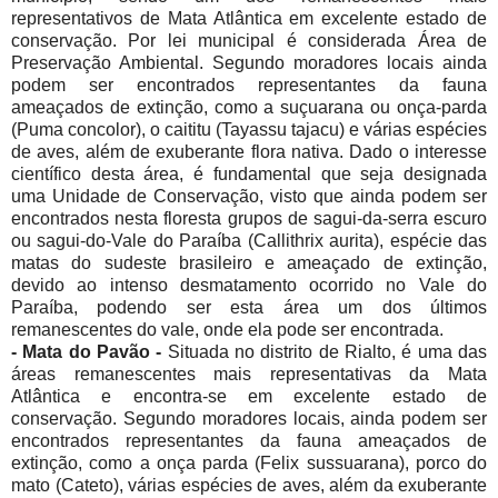
representativos de Mata Atlântica em excelente estado de
conservação. Por lei municipal é considerada Área de
Preservação Ambiental. Segundo moradores locais ainda
podem ser encontrados representantes da fauna
ameaçados de extinção, como a suçuarana ou onça-parda
(Puma concolor), o caititu (Tayassu tajacu) e várias espécies
de aves, além de exuberante flora nativa. Dado o interesse
científico desta área, é fundamental que seja designada
uma Unidade de Conservação, visto que ainda podem ser
encontrados nesta floresta grupos de sagui-da-serra escuro
ou sagui-do-Vale do Paraíba (Callithrix aurita), espécie das
matas do sudeste brasileiro e ameaçado de extinção,
devido ao intenso desmatamento ocorrido no Vale do
Paraíba, podendo ser esta área um dos últimos
remanescentes do vale, onde ela pode ser encontrada.
- Mata do Pavão -
Situada no distrito de Rialto, é uma das
áreas remanescentes mais representativas da Mata
Atlântica e encontra-se em excelente estado de
conservação. Segundo moradores locais, ainda podem ser
encontrados representantes da fauna ameaçados de
extinção, como a onça parda (Felix sussuarana), porco do
mato (Cateto), várias espécies de aves, além da exuberante