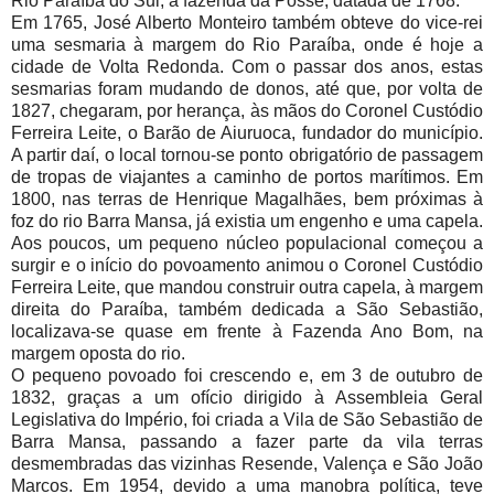
Rio Paraíba do Sul, a fazenda da Posse, datada de 1768.
Em 1765, José Alberto Monteiro também obteve do vice-rei
uma sesmaria à margem do Rio Paraíba, onde é hoje a
cidade de Volta Redonda. Com o passar dos anos, estas
sesmarias foram mudando de donos, até que, por volta de
1827, chegaram, por herança, às mãos do Coronel Custódio
Ferreira Leite, o Barão de Aiuruoca, fundador do município.
A partir daí, o local tornou-se ponto obrigatório de passagem
de tropas de viajantes a caminho de portos marítimos. Em
1800, nas terras de Henrique Magalhães, bem próximas à
foz do rio Barra Mansa, já existia um engenho e uma capela.
Aos poucos, um pequeno núcleo populacional começou a
surgir e o início do povoamento animou o Coronel Custódio
Ferreira Leite, que mandou construir outra capela, à margem
direita do Paraíba, também dedicada a São Sebastião,
localizava-se quase em frente à Fazenda Ano Bom, na
margem oposta do rio.
O pequeno povoado foi crescendo e, em 3 de outubro de
1832, graças a um ofício dirigido à Assembleia Geral
Legislativa do Império, foi criada a Vila de São Sebastião de
Barra Mansa, passando a fazer parte da vila terras
desmembradas das vizinhas Resende, Valença e São João
Marcos. Em 1954, devido a uma manobra política, teve