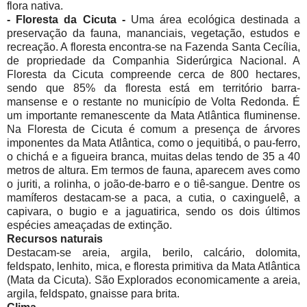
flora nativa.
-
Floresta da Cicuta -
Uma área ecológica destinada a
preservação da fauna, mananciais, vegetação, estudos e
recreação. A floresta encontra-se na Fazenda Santa Cecília,
de propriedade da Companhia Siderúrgica Nacional. A
Floresta da Cicuta compreende cerca de 800 hectares,
sendo que 85% da floresta está em território barra-
mansense e o restante no município de Volta Redonda.
É
um importante remanescente da Mata Atlântica fluminense.
Na Floresta de Cicuta é comum a presença de árvores
imponentes da Mata Atlântica, como o jequitibá, o pau-ferro,
o chichá e a figueira branca, muitas delas tendo de 35 a 40
metros de altura. Em termos de fauna, aparecem aves como
o juriti, a rolinha, o joão-de-barro e o tiê-sangue. Dentre os
mamíferos destacam-se a paca, a cutia, o caxinguelê, a
capivara, o bugio e a jaguatirica, sendo os dois últimos
espécies ameaçadas de extinção.
Recursos naturais
Destacam-se areia, argila, berilo, calcário, dolomita,
feldspato, lenhito, mica, e floresta primitiva da Mata Atlântica
(Mata da Cicuta). São Explorados economicamente a areia,
argila, feldspato, gnaisse para brita.