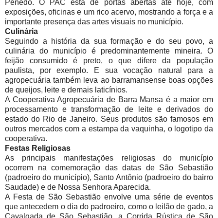
Penedo. O PAC está de portas abertas até hoje, com
exposições, oficinas e um rico acervo, mostrando a força e a
importante presença das artes visuais no município.
Culinária
Seguindo a história da sua formação e do seu povo, a
culinária do município é predominantemente mineira. O
feijão consumido é preto, o que difere da população
paulista, por exemplo. E sua vocação natural para a
agropecuária também leva ao barramansense boas opções
de queijos, leite e demais laticínios.
A Cooperativa Agropecuária de Barra Mansa é a maior em
processamento e transformação de leite e derivados do
estado do Rio de Janeiro. Seus produtos são famosos em
outros mercados com a estampa da vaquinha, o logotipo da
cooperativa.
Festas Religiosas
As principais manifestações religiosas do município
ocorrem na comemoração das datas de São Sebastião
(padroeiro do município), Santo Antônio (padroeiro do bairro
Saudade) e de Nossa Senhora Aparecida.
A Festa de São Sebastião envolve uma série de eventos
que antecedem o dia do padroeiro, como o leilão de gado, a
Cavalgada de São Sebastião, a Corrida Rústica de São