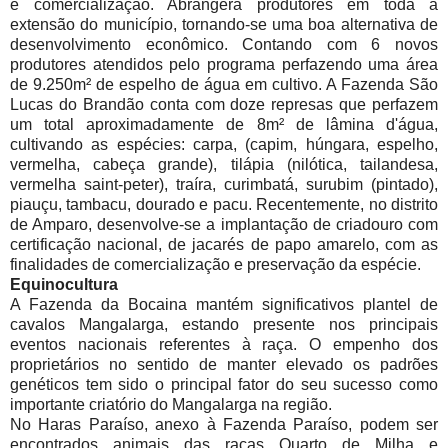
e comercialização. Abrangerá produtores em toda a
extensão do município, tornando-se uma boa alternativa de
desenvolvimento econômico. Contando com 6 novos
produtores atendidos pelo programa perfazendo uma área
de 9.250m² de espelho de água em cultivo. A Fazenda São
Lucas do Brandão conta com doze represas que perfazem
um total aproximadamente de 8m² de lâmina d'água,
cultivando as espécies: carpa, (capim, húngara, espelho,
vermelha, cabeça grande), tilápia (nilótica, tailandesa,
vermelha saint-peter), traíra, curimbatá, surubim (pintado),
piauçu, tambacu, dourado e pacu. Recentemente, no distrito
de Amparo, desenvolve-se a implantação de criadouro com
certificação nacional, de jacarés de papo amarelo, com as
finalidades de comercialização e preservação da espécie.
Equinocultura
A Fazenda da Bocaina mantém significativos plantel de
cavalos Mangalarga, estando presente nos principais
eventos nacionais referentes à raça. O empenho dos
proprietários no sentido de manter elevado os padrões
genéticos tem sido o principal fator do seu sucesso como
importante criatório do Mangalarga na região.
No Haras Paraíso, anexo à Fazenda Paraíso, podem ser
encontrados animais das raças Quarto de Milha e