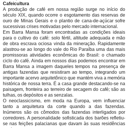
Cafeicultura
A produção de café em nossa região surge no início do
século XIX, quando ocorre o esgotamento das reservas de
ouro de Minas Gerais e o plantio de cana-de-açúcar sofre
sucessivas crises motivadas pelo mercado internacional.
Em Barra Mansa foram encontradas as condições ideais
para o cultivo do café: solo fértil, altitude adequada e mão
de obra escrava ociosa vinda da mineração. Rapidamente
alastrou-se ao longo do vale do Rio Paraíba uma das mais
promissoras atividades econômicas do Brasil: o chamado
ciclo do café. Ainda em nossos dias podemos encontrar em
Barra Mansa a imagem daqueles tempos na presença de
antigas fazendas que resistiram ao tempo, integrando um
importante acervo arquitetônico que mantém viva a memória
histórica de nossa terra. É a casa grande destacando-se na
paisagem, fronteira ao terreiro de secagem do café; são as
tulhas, os depósitos e as senzalas.
O neoclassicismo, em moda na Europa, vem influenciar
tanto a arquitetura da corte quando a das fazendas.
Inúmeros são os cômodos das fazendas interligados por
corredores. A personalidade sofisticada dos barões refletiu-
se nas feições palacianas que davam às suas residências