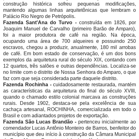
construção histórica sofreu pequenas modificações,
mantendo algumas linhas arquitetônicas que lembram o
Palácio Rio Negro de Petrópolis.
Fazenda Sant'Ana do Turvo -
construída em 1826, por
Joaquim Manuel de Carvalho (primeiro Barão de Amparo),
foi a maior produtora de café na região. Na época,
ocupando uma área de 700 alqueires e possuindo 250
escravos, chegou a produzir, anualmente, 180 mil arrobas
de café. Em bom estado de conservação, é um dos bons
exemplos da arquitetura rural do século XIX, contando com
12 quartos, três salões e outras dependências. Localiza-se
no limite com o distrito de Nossa Senhora do Amparo, o que
faz com que seja considerada parte daquele distrito.
Fazenda Rochinha -
cuidadosamente restaurada, mantém
as características da arquitetura do final do século XVIII,
quando o chamado estilo colonial marcava as construções
rurais. Desde 1902, destaca-se pela excelência de sua
cachaça artesanal, ROCHINHA, comercializada em todo o
Brasil e com adiantados projetos de exportação.
Fazenda São Lucas Brandão -
pertenceu inicialmente ao
comendador Lucas Antônio Monteiro de Barros, benfeitor do
município que deu início à construção da Câmara Municipal