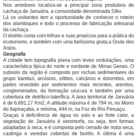
Nos arredores localiza-se a principal zona produtora de
cachaça de Januária, a comunidade denominada Sítio.
Lá os visitantes tem a oportunidade de conhecer o roteiro
dos alambiques e todo o processo de fabricação artesanal
da cachaça.
O distrito conta com trilhas e ruas propícias para a prática do
ecoturismo, e também com uma belíssima gruta,a Gruta dos
Anjos.
Geografia
A cidade tem topografia plana com leves ondulações, uma
característica típica do norte e nordeste de Minas Gerais. O
subsolo da região é composto por rochas sedimentares do
grupo bambuí, arcósios, siltitos, calcários e dolomitos, em
partes revestido por sedimentos mais recentes, arenitos,
conglomerados, da formação urucuia e também por uma
cobertura de detrítico-laterífica. A área territorial de Januária
é de 6.691,17 Km2. A altitude máxima é de 794 m, no Morro
do Itapiraçaba, e mínima, 444 m, na Foz do Rio Peruaçu.
Graças à deficiência de água no solo e ao forte calor, a
vegetação de Januária é xeromorfa, ou seja, tem formas
adaptadas à seca, e é composta pelo cerrado de mata seca,
caatinga e veredas cobertas de buritis. A última é uma