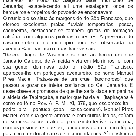
instalado no Porto do Salgado (atual município de
Januária), estabelecendo ali uma estalagem, onde os
barqueiros e tropeiros do povoado se encontravam.
O município se situa às margens do rio São Francisco, que
oferece excelentes praias fluviais temporárias, pesca,
cachoeiras, destacando-se também grutas de formação
calcária, com algumas pinturas rupestres. A presença do
casario colonial no município pode ser observada na
avenida São Francisco e ruas transversais.
"Refere Diogo de Vasconcelos que, ao tempo em que
Januário Cardoso de Almeida vivia em Morrinhos, e, com
sua gente, dominava todo o médio São Francisco,
apareceu-lhe um português aventureiro, de nome Manuel
Pires Maciel. Tratava-se de um cruel 'fascinoroso', que
passou a gozar de inteira confiança do Cel. Januário. E
deste obteve a promessa de que lhe seria dada em partilha
a aldeia de Tapiraçaba, a maior que havia ali (Itapiraçaba é
como se lê na Rev. A. P. M., XI, 378, que esclarece: ita =
pedra; bira = pontuda, çaba = coisa comum). Manuel Pires
Maciel, com sua gente armada e com outros índios, caíram
de surpresa sobre a aldeia, produzindo terrível carnificina;
com os prisioneiros que fez, fundou novo arraial, uma légua
para cima, em local não sujeito a inundações. Aí construiu a