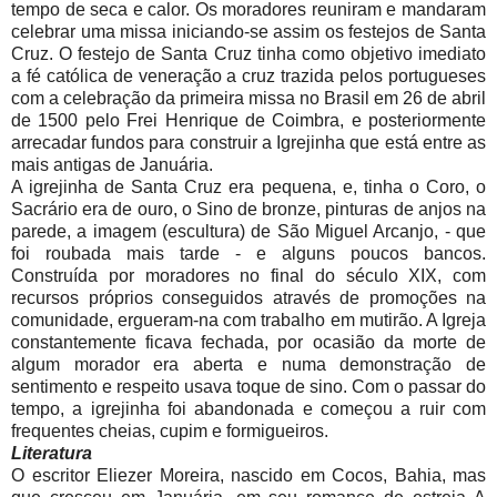
tempo de seca e calor. Os moradores reuniram e mandaram
celebrar uma missa iniciando-se assim os festejos de Santa
Cruz. O festejo de Santa Cruz tinha como objetivo imediato
a fé católica de veneração a cruz trazida pelos portugueses
com a celebração da primeira missa no Brasil em 26 de abril
de 1500 pelo Frei Henrique de Coimbra, e posteriormente
arrecadar fundos para construir a Igrejinha que está entre as
mais antigas de Januária.
A igrejinha de Santa Cruz era pequena, e, tinha o Coro, o
Sacrário era de ouro, o Sino de bronze, pinturas de anjos na
parede, a imagem (escultura) de São Miguel Arcanjo, - que
foi roubada mais tarde - e alguns poucos bancos.
Construída por moradores no final do século XIX, com
recursos próprios conseguidos através de promoções na
comunidade, ergueram-na com trabalho em mutirão. A Igreja
constantemente ficava fechada, por ocasião da morte de
algum morador era aberta e numa demonstração de
sentimento e respeito usava toque de sino. Com o passar do
tempo, a igrejinha foi abandonada e começou a ruir com
frequentes cheias, cupim e formigueiros.
Literatura
O escritor Eliezer Moreira, nascido em Cocos, Bahia, mas