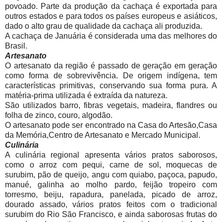
povoado. Parte da produção da cachaça é exportada para
outros estados e para todos os países europeus e asiáticos,
dado o alto grau de qualidade da cachaça ali produzida.
A cachaça de Januária é considerada uma das melhores do
Brasil.
Artesanato
O artesanato da região é passado de geração em geração
como forma de sobrevivência. De origem indígena, tem
características primitivas, conservando sua forma pura. A
matéria-prima utilizada é extraída da natureza.
São utilizados barro, fibras vegetais, madeira, flandres ou
folha de zinco, couro, algodão.
O artesanato pode ser encontrado na Casa do Artesão,Casa
da Memória,Centro de Artesanato e Mercado Municipal.
Culinária
A culinária regional apresenta vários pratos saborosos,
como o arroz com pequi, carne de sol, moquecas de
surubim, pão de queijo, angu com quiabo, paçoca, papudo,
manué, galinha ao molho pardo, feijão tropeiro com
torresmo, beiju, rapadura, panelada, picado de arroz,
dourado assado, vários pratos feitos com o tradicional
surubim do Rio São Francisco, e ainda saborosas frutas do