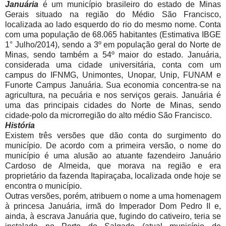
Januária
é um município brasileiro do estado de Minas
Gerais situado na região do Médio São Francisco,
localizada ao lado esquerdo do rio do mesmo nome. Conta
com uma população de 68.065 habitantes (Estimativa IBGE
1° Julho/2014), sendo a 3º em população geral do Norte de
Minas, sendo também a 54º maior do estado. Januária,
considerada uma cidade universitária, conta com um
campus do IFNMG, Unimontes, Unopar, Unip, FUNAM e
Funorte Campus Januária. Sua economia concentra-se na
agricultura, na pecuária e nos serviços gerais. Januária é
uma das principais cidades do Norte de Minas, sendo
cidade-polo da microrregião do alto médio São Francisco.
História
Existem três versões que dão conta do surgimento do
município. De acordo com a primeira versão, o nome do
município é uma alusão ao atuante fazendeiro Januário
Cardoso de Almeida, que morava na região e era
proprietário da fazenda Itapiraçaba, localizada onde hoje se
encontra o município.
Outras versões, porém, atribuem o nome a uma homenagem
à princesa Januária, irmã do Imperador Dom Pedro II e,
ainda, à escrava Januária que, fugindo do cativeiro, teria se