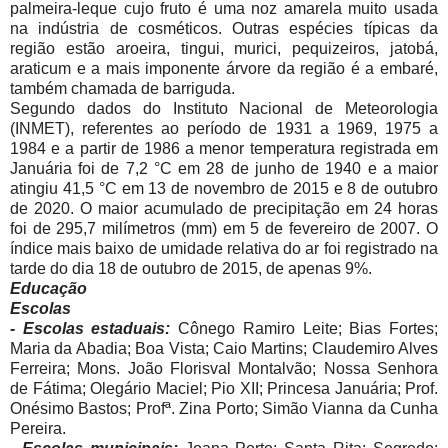
palmeira-leque cujo fruto é uma noz amarela muito usada
na indústria de cosméticos. Outras espécies típicas da
região estão aroeira, tingui, murici, pequizeiros, jatobá,
araticum e a mais imponente árvore da região é a embaré,
também chamada de barriguda.
Segundo dados do Instituto Nacional de Meteorologia
(INMET), referentes ao período de 1931 a 1969, 1975 a
1984 e a partir de 1986 a menor temperatura registrada em
Januária foi de 7,2 °C em 28 de junho de 1940 e a maior
atingiu 41,5 °C em 13 de novembro de 2015 e 8 de outubro
de 2020. O maior acumulado de precipitação em 24 horas
foi de 295,7 milímetros (mm) em 5 de fevereiro de 2007. O
índice mais baixo de umidade relativa do ar foi registrado na
tarde do dia 18 de outubro de 2015, de apenas 9%.
Educação
Escolas
- Escolas estaduais:
Cônego Ramiro Leite; Bias Fortes;
Maria da Abadia; Boa Vista; Caio Martins; Claudemiro Alves
Ferreira; Mons. João Florisval Montalvão; Nossa Senhora
de Fátima; Olegário Maciel; Pio XII; Princesa Januária; Prof.
Onésimo Bastos; Profª. Zina Porto; Simão Vianna da Cunha
Pereira.