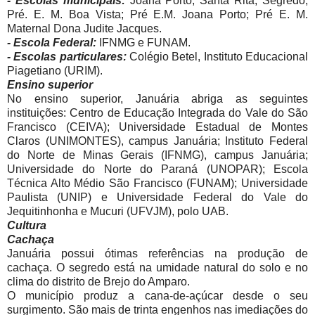
- Escolas municipais:
Joana Porto; Santa Rita; Segredo;
Pré. E. M. Boa Vista; Pré E.M. Joana Porto; Pré E. M.
Maternal Dona Judite Jacques.
- Escola Federal:
IFNMG e FUNAM.
- Escolas particulares:
Colégio Betel, Instituto Educacional
Piagetiano (URIM).
Ensino superior
No ensino superior, Januária abriga as seguintes
instituições: Centro de Educação Integrada do Vale do São
Francisco (CEIVA); Universidade Estadual de Montes
Claros (UNIMONTES), campus Januária; Instituto Federal
do Norte de Minas Gerais (IFNMG), campus Januária;
Universidade do Norte do Paraná (UNOPAR); Escola
Técnica Alto Médio São Francisco (FUNAM); Universidade
Paulista (UNIP) e Universidade Federal do Vale do
Jequitinhonha e Mucuri (UFVJM), polo UAB.
Cultura
Cachaça
Januária possui ótimas referências na produção de
cachaça. O segredo está na umidade natural do solo e no
clima do distrito de Brejo do Amparo.
O município produz a cana-de-açúcar desde o seu
surgimento. São mais de trinta engenhos nas imediações do