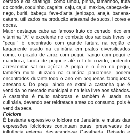
cerrado e da caatinga, como umbu, pinha, tamarindo, fruta
do conde, coquinho, cagaita, caju, cajuí, maxixe, cabeça-de-
nego, buriti, babaçu, fava-d'anta, jenipapo, anajá, banana-
caturra, utilizados na produção artesanal de sucos, licores e
doces.
Maior destaque cabe ao famoso fruto do cerrado, rico em
vitamina "A" e excelente no combate dos radicais livres, o
"pequi" é encontrado com grande fartura na região e
largamente usado na culinária em pratos diversificados
como, o picado de arroz com pequi, frango com pequi e
mandioca, farofa de pequi e até o fruto cozido, podendo
acrescentar sal ou açúcar. A polpa e o óleo do pequi,
também muito utilizado na culinária januarense, podem
encontrados durante todo o ano em pequenas fabriquetas
artesanais. Do pequi ainda se extrai a castanha que é
vendida no mercado municipal e na feira livre aos sábados.
A castanha é muito saborosa e também é usada na
culinária, devendo ser reidratada antes do consumo, pois é
vendida seca.
Folclore
É bastante expressivo o folclore de Januária, e muitas das
expressões folclóricas continuam puras, preservadas de
influência externa, destacando-se Cavalhada, Reisado e