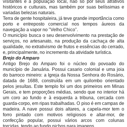
visitantes e a população local, não só por seus atrativos
históricos e culturais, mas também por suas belíssimas e
variadas belezas naturais.
Terra de gente hospitaleira, já teve grande importância como
porto e entreposto comercial nos tempos áureos da
navegação a vapor no "Velho Chico".
O município busca o seu desenvolvimento na prestação de
serviços, no artesanato, na produção da cachaça de alta
qualidade, no extrativismo de frutos e essências do cerrado,
e, principalmente, no incremento da atividade turística.
Brejo do Amparo
Antigo Brejo do Amparo foi o núcleo do povoado do
município de Januária. Possui casario colonial e uma joia
do barroco mineiro: a Igreja da Nossa Senhora do Rosário,
datada de 1688, construída em um quilombo orientado
pelos jesuítas. Este templo foi um dos primeiros em Minas
Gerais, e tem proporções médias, sendo que no interior há
um coro ao fundo e à esquerda a tribuna, cercada com
guarda-corpo, em ripas trabalhadas. O piso é em campas de
madeira. A nave possui dois altares, a capela-mor tem o
forro pintado com motivos religiosos e altar-mor, de
confecção popular, possui vários arcos com colunas
torcidas, tendo ao fundo nichos para imagens.