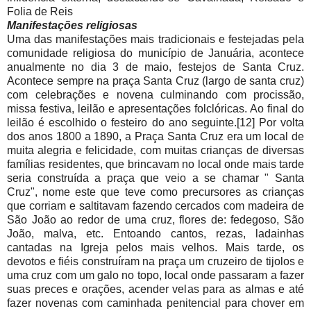
Folia de Reis
Manifestações religiosas
Uma das manifestações mais tradicionais e festejadas pela
comunidade religiosa do município de Januária, acontece
anualmente no dia 3 de maio, festejos de Santa Cruz.
Acontece sempre na praça Santa Cruz (largo de santa cruz)
com celebrações e novena culminando com procissão,
missa festiva, leilão e apresentações folclóricas. Ao final do
leilão é escolhido o festeiro do ano seguinte.[12] Por volta
dos anos 1800 a 1890, a Praça Santa Cruz era um local de
muita alegria e felicidade, com muitas crianças de diversas
famílias residentes, que brincavam no local onde mais tarde
seria construída a praça que veio a se chamar " Santa
Cruz", nome este que teve como precursores as crianças
que corriam e saltitavam fazendo cercados com madeira de
São João ao redor de uma cruz, flores de: fedegoso, São
João, malva, etc. Entoando cantos, rezas, ladainhas
cantadas na Igreja pelos mais velhos. Mais tarde, os
devotos e fiéis construíram na praça um cruzeiro de tijolos e
uma cruz com um galo no topo, local onde passaram a fazer
suas preces e orações, acender velas para as almas e até
fazer novenas com caminhada penitencial para chover em