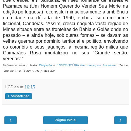
que cresceu em Januária, em seu romance de estreia A
Pasmaceira (Um Homem Querendo Vender Sua Morte na
edição portuguesa) reconstitui minuciosamente a ambiência
da cidade na década de 1960, embora sob um nome
ficcional, Candeias. “Assim, cresci naquela vasta região de
Minas situada entre as fronteiras de Bahia e Goiás onde no
passado – e ainda hoje, sob outras formas – se davam as
velhas guerras por domínio territorial e político, envolvendo
os coronéis e seus jagunços, a mesma região mítica que
Guimarães Rosa imortalizou no seu ‘Grande sertão:
veredas’.”
Referência para o texto:
Wikipédia
e
ENCICLOPÉDIA dos municípios brasileiros
. Rio de
Janeiro: IBGE, 1959. v. 25. p. 341-345.
LCDias
at
10:15
Compartilhar
‹
›
Página inicial