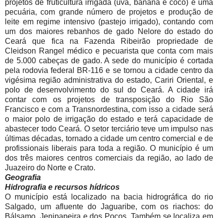
projetos de fruticultura irrigada (uva, banana e coco) e uma
pecuária, com grande número de projetos e produção de
leite em regime intensivo (pastejo irrigado), contando com
um dos maiores rebanhos de gado Nelore do estado do
Ceará que fica na Fazenda Ribeirão propriedade de
Cleidson Rangel médico e pecuarista que conta com mais
de 5.000 cabeças de gado. A sede do município é cortada
pela rodovia federal BR-116 e se tornou a cidade centro da
vigésima região administrativa do estado, Cariri Oriental, e
polo de desenvolvimento do sul do Ceará. A cidade irá
contar com os projetos de transposição do Rio São
Francisco e com a Transnordestina, com isso a cidade será
o maior polo de irrigação do estado e terá capacidade de
abastecer todo Ceará. O setor terciário teve um impulso nas
últimas décadas, tornado a cidade um centro comercial e de
profissionais liberais para toda a região. O município é um
dos três maiores centros comerciais da região, ao lado de
Juazeiro do Norte e Crato.
Geografia
Hidrografia e recursos hídricos
O município está localizado na bacia hidrográfica do rio
Salgado, um afluente do Jaguaribe, com os riachos: do
Bálsamo, Jenipapeira e dos Poços. Também se localiza em