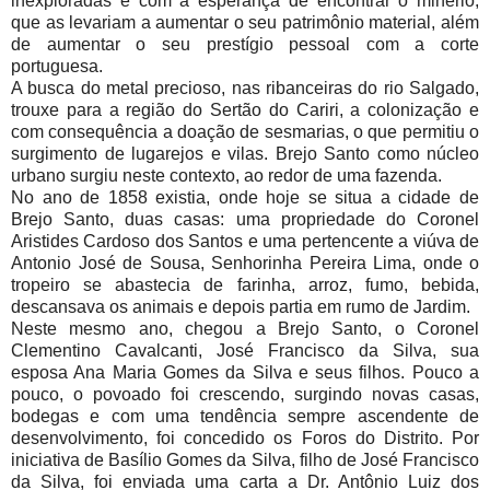
inexploradas e com a esperança de encontrar o minério,
que as levariam a aumentar o seu patrimônio material, além
de aumentar o seu prestígio pessoal com a corte
portuguesa.
A busca do metal precioso, nas ribanceiras do rio Salgado,
trouxe para a região do Sertão do Cariri, a colonização e
com consequência a doação de sesmarias, o que permitiu o
surgimento de lugarejos e vilas. Brejo Santo como núcleo
urbano surgiu neste contexto, ao redor de uma fazenda.
No ano de 1858 existia, onde hoje se situa a cidade de
Brejo Santo, duas casas: uma propriedade do Coronel
Aristides Cardoso dos Santos e uma pertencente a viúva de
Antonio José de Sousa, Senhorinha Pereira Lima, onde o
tropeiro se abastecia de farinha, arroz, fumo, bebida,
descansava os animais e depois partia em rumo de Jardim.
Neste mesmo ano, chegou a Brejo Santo, o Coronel
Clementino Cavalcanti, José Francisco da Silva, sua
esposa Ana Maria Gomes da Silva e seus filhos. Pouco a
pouco, o povoado foi crescendo, surgindo novas casas,
bodegas e com uma tendência sempre ascendente de
desenvolvimento, foi concedido os Foros do Distrito. Por
iniciativa de Basílio Gomes da Silva, filho de José Francisco
da Silva, foi enviada uma carta a Dr. Antônio Luiz dos