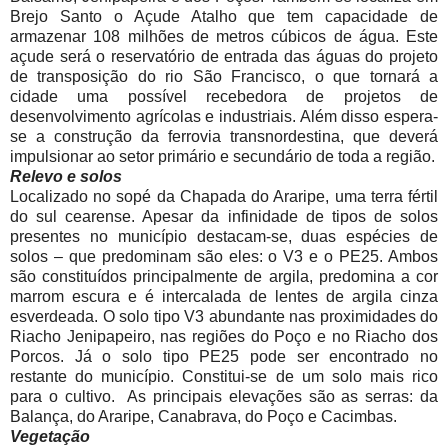
Brejo Santo o Açude Atalho que tem capacidade de
armazenar 108 milhões de metros cúbicos de água. Este
açude será o reservatório de entrada das águas do projeto
de transposição do rio São Francisco, o que tornará a
cidade uma possível recebedora de projetos de
desenvolvimento agrícolas e industriais. Além disso espera-
se a construção da ferrovia transnordestina, que deverá
impulsionar ao setor primário e secundário de toda a região.
Relevo e solos
Localizado no sopé da Chapada do Araripe, uma terra fértil
do sul cearense. Apesar da infinidade de tipos de solos
presentes no município destacam-se, duas espécies de
solos – que predominam são eles: o V3 e o PE25. Ambos
são constituídos principalmente de argila, predomina a cor
marrom escura e é intercalada de lentes de argila cinza
esverdeada. O solo tipo V3 abundante nas proximidades do
Riacho Jenipapeiro, nas regiões do Poço e no Riacho dos
Porcos. Já o solo tipo PE25 pode ser encontrado no
restante do município. Constitui-se de um solo mais rico
para o cultivo. As principais elevações são as serras: da
Balança, do Araripe, Canabrava, do Poço e Cacimbas.
Vegetação