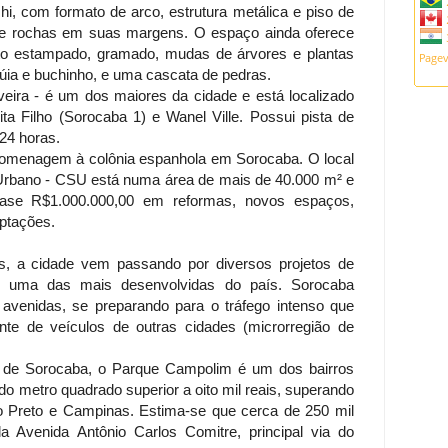
i, com formato de arco, estrutura metálica e piso de
e rochas em suas margens. O espaço ainda oferece
to estampado, gramado, mudas de árvores e plantas
 túia e buchinho, e uma cascata de pedras.
veira - é um dos maiores da cidade e está localizado
ita Filho (Sorocaba 1) e Wanel Ville. Possui pista de
 24 horas.
homenagem à colônia espanhola em Sorocaba. O local
 Urbano - CSU está numa área de mais de 40.000 m² e
uase R$1.000.000,00 em reformas, novos espaços,
aptações.
os, a cidade vem passando por diversos projetos de
je, uma das mais desenvolvidas do país. Sorocaba
avenidas, se preparando para o tráfego intenso que
ente de veículos de outras cidades (microrregião de
ro de Sorocaba, o Parque Campolim é um dos bairros
do metro quadrado superior a oito mil reais, superando
o Preto e Campinas. Estima-se que cerca de 250 mil
la Avenida Antônio Carlos Comitre, principal via do