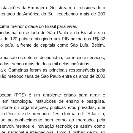
nstalações da Embraer e Gulfstream, é considerado o
mentado da América do Sul, recebendo mais de 200
cima melhor cidade do Brasil para viver.
industrial do estado de São Paulo e do Brasil e sua
is de 120 países, atingindo um PIB acima dos R$ 32
o país, a frente de capitais como São Luís, Belém,
mia são os setores de indústria, comércio e serviços,
adas, sendo mais de duas mil delas indústrias.
a e Campinas foram as principais responsáveis pela
egião metropolitana de São Paulo entre os anos de 2000
ocaba (PTS) é um ambiente criado para atrair e
em tecnologia, instituições de ensino e pesquisa,
toria ou organizações, públicas e/ou privadas, que
io técnico e de mercado. Desta forma, o PTS facilita,
esso ao conhecimento bem como ao mercado, pela
senvolvimentos e inovação tecnológica assim como
vel nacional e internacional. Com 1 milhão de m² ao