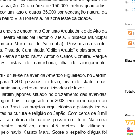
►
2
nservação. Ocupa área de 150.000 metros quadrados,
►
2
or um lago e outros 36.000 por vegetação natural da
o bairro Vila Hortênsia, na zona leste da cidade.
Inscre
a onde se encontra o Conjunto Arquitetônico do Alto da
P
 Teatro Municipal Teotônio Vilela, Biblioteca Municipal
C
âmara Municipal de Sorocaba). Possui área verde,
s, Pista de Caminhada “Odilon Araújo” e playground.
 - está situado na Av. Antônio Carlos Comitre, Parque
Siga-m
rês pistas de caminhada, ilha de alongamento,
i - situa-se na avenida Américo Figueiredo, no Jardim
 para 1.200 pessoas, ciclovia, pista de skate, duas
caminhada, entre outras atividades de lazer.
Total 
 jardim japonês situado no cruzamento das avenidas
ington Luís. Inaugurado em 2008, em homenagem ao
 no Brasil, os projetos arquitetônico e paisagístico do
es na cultura e religião do Japão. Com cerca de 8 mil
Visita
l, a entrada do parque possui um Torii. Na outra
rrestre metálico, com 4,5 metros de diâmetro,
 pelo navio Kasato Maru. Sobre o espelho d'água foi