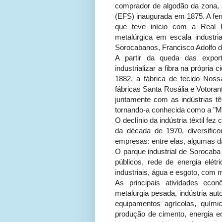
comprador de algodão da zona, 
(EFS) inaugurada em 1875. A ferr
que teve início com a Real 
metalúrgica em escala industr
Sorocabanos, Francisco Adolfo 
A partir da queda das expo
industrializar a fibra na própri
1882, a fábrica de tecido Nos
fábricas Santa Rosália e Votoran
juntamente com as indústrias tê
tornando-a conhecida como a "Ma
O declínio da indústria têxtil f
da década de 1970, diversific
empresas: entre elas, algumas da
O parque industrial de Sorocaba 
públicos, rede de energia elétr
industriais, água e esgoto, com
As principais atividades econ
metalurgia pesada, indústria aut
equipamentos agrícolas, químic
produção de cimento, energia eó