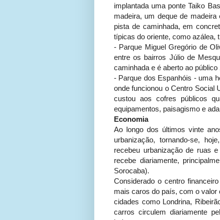
implantada uma ponte Taiko Bash
madeira, um deque de madeira 
pista de caminhada, em concre
típicas do oriente, como azálea,
- Parque Miguel Gregório de Oli
entre os bairros Júlio de Mesqu
caminhada e é aberto ao público
- Parque dos Espanhóis - uma 
onde funcionou o Centro Social
custou aos cofres públicos q
equipamentos, paisagismo e ad
Economia
Ao longo dos últimos vinte an
urbanização, tornando-se, ho
recebeu urbanização de ruas e 
recebe diariamente, principalm
Sorocaba).
Considerado o centro financei
mais caros do país, com o valor 
cidades como Londrina, Ribeirã
carros circulem diariamente pe