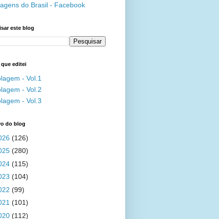
agens do Brasil - Facebook
sar este blog
 que editei
lagem - Vol.1
lagem - Vol.2
lagem - Vol.3
vo do blog
026
(126)
025
(280)
024
(115)
023
(104)
022
(99)
021
(101)
020
(112)