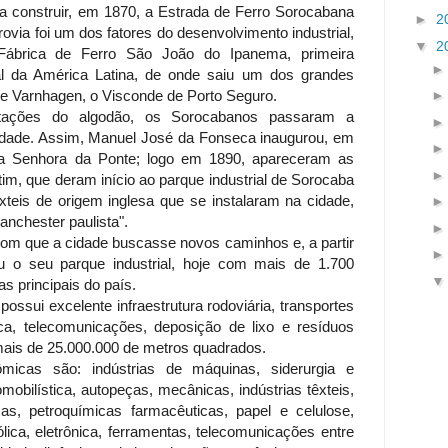
a construir, em 1870, a Estrada de Ferro Sorocabana
►
2
ovia foi um dos fatores do desenvolvimento industrial,
▼
2
Fábrica de Ferro São João do Ipanema, primeira
ial da América Latina, de onde saiu um dos grandes
de Varnhagen, o Visconde de Porto Seguro.
rtações do algodão, os Sorocabanos passaram a
a cidade. Assim, Manuel José da Fonseca inaugurou, em
sa Senhora da Ponte; logo em 1890, apareceram as
tim, que deram início ao parque industrial de Sorocaba
xteis de origem inglesa que se instalaram na cidade,
nchester paulista".
ez com que a cidade buscasse novos caminhos e, a partir
ou o seu parque industrial, hoje com mais de 1.700
s principais do país.
possui excelente infraestrutura rodoviária, transportes
ica, telecomunicações, deposição de lixo e resíduos
 mais de 25.000.000 de metros quadrados.
ômicas são: indústrias de máquinas, siderurgia e
omobilística, autopeças, mecânicas, indústrias têxteis,
as, petroquímicas farmacêuticas, papel e celulose,
lica, eletrônica, ferramentas, telecomunicações entre