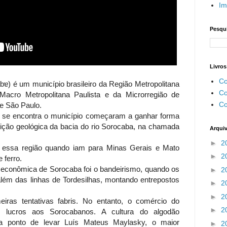
Im
Pesqui
Livros
Co
abɐ) é um município brasileiro da Região Metropolitana
Co
acro Metropolitana Paulista e da Microrregião de
Co
de São Paulo.
s se encontra o município começaram a ganhar forma
ição geológica da bacia do rio Sorocaba, na chamada
Arqui
►
2
 essa região quando iam para Minas Gerais e Mato
►
2
e ferro.
a econômica de Sorocaba foi o bandeirismo, quando os
►
2
ém das linhas de Tordesilhas, montando entrepostos
►
2
►
2
ras tentativas fabris. No entanto, o comércio do
►
2
s lucros aos Sorocabanos. A cultura do algodão
a ponto de levar Luís Mateus Maylasky, o maior
►
2