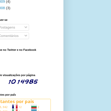
009
(4)
008
(3)
ver-se
ostagens
omentários
e no Twitter e no Facebook
de visualizações por página
ntes por país