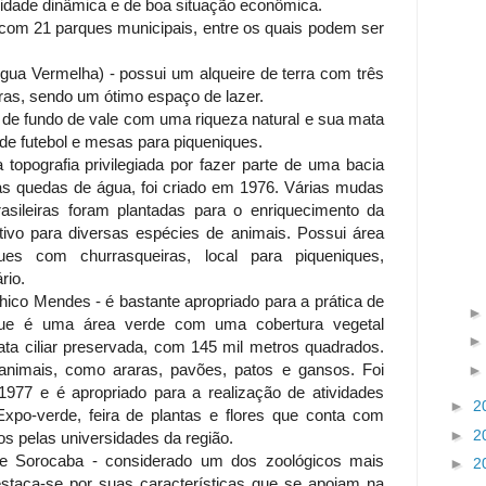
cidade dinâmica e de boa situação econômica.
om 21 parques municipais, entre os quais podem ser
gua Vermelha) - possui um alqueire de terra com três
feras, sendo um ótimo espaço de lazer.
 de fundo de vale com uma riqueza natural e sua mata
 de futebol e mesas para piqueniques.
topografia privilegiada por fazer parte de uma bacia
as quedas de água, foi criado em 1976. Várias mudas
rasileiras foram plantadas para o enriquecimento da
ivo para diversas espécies de animais. Possui área
ques com churrasqueiras, local para piqueniques,
rio.
hico Mendes - é bastante apropriado para a prática de
que é uma área verde com uma cobertura vegetal
ta ciliar preservada, com 145 mil metros quadrados.
nimais, como araras, pavões, patos e gansos. Foi
977 e é apropriado para a realização de atividades
►
2
xpo-verde, feira de plantas e flores que conta com
►
2
os pelas universidades da região.
de Sorocaba - considerado um dos zoológicos mais
►
2
staca-se por suas características que se apoiam na