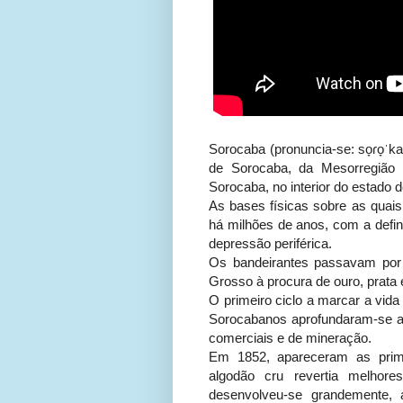
Sorocaba (pronuncia-se: so̞ɾo̞ˈk
de Sorocaba, da Mesorregião M
Sorocaba, no interior do estado 
As bases físicas sobre as quai
há milhões de anos, com a defin
depressão periférica.
Os bandeirantes passavam por
Grosso à procura de ouro, prata 
O primeiro ciclo a marcar a vid
Sorocabanos aprofundaram-se al
comerciais e de mineração.
Em 1852, apareceram as primei
algodão cru revertia melhore
desenvolveu-se grandemente, 