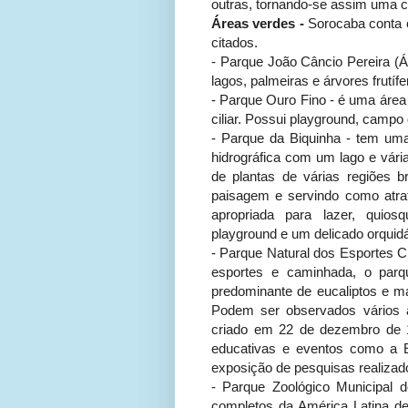
outras, tornando-se assim uma 
Áreas verdes -
Sorocaba conta c
citados.
- Parque João Câncio Pereira (Á
lagos, palmeiras e árvores frutí
- Parque Ouro Fino - é uma área
ciliar. Possui playground, campo
- Parque da Biquinha - tem uma 
hidrográfica com um lago e vári
de plantas de várias regiões b
paisagem e servindo como atrat
apropriada para lazer, quios
playground e um delicado orquidá
- Parque Natural dos Esportes C
esportes e caminhada, o par
predominante de eucaliptos e ma
Podem ser observados vários a
criado em 22 de dezembro de 1
educativas e eventos como a E
exposição de pesquisas realizad
- Parque Zoológico Municipal 
completos da América Latina de