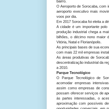
bairro.
O Aeroporto de Sorocaba, com i
aeroporto executivo mais movi
voos por dia.
Em 2017 Sorocaba foi eleita a dé
A cidade é um importante polo 
produção industrial chega a ma
bilhões, o décimo nono maior d
Vitória, Natal e Florianópolis.
As principais bases de sua econo
com mais 22 mil empresas instal
As áreas produtivas de Sorocab
descentralização industrial da r
a 2010.
Parque Tecnológico
O Parque Tecnológico de Sor
acomodar empresas intensivas 
assim como empresas de consul
possam oferecer serviços de apo
às partes interessadas, o ac
aproximação com possíveis de
oportunidades comerciais, em ní