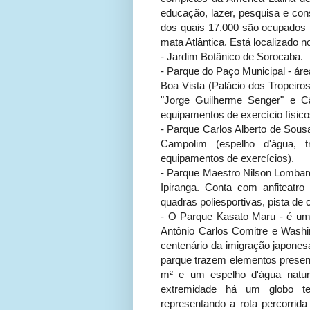
educação, lazer, pesquisa e co
dos quais 17.000 são ocupados p
mata Atlântica. Está localizado n
- Jardim Botânico de Sorocaba.
- Parque do Paço Municipal - áre
Boa Vista (Palácio dos Tropeiros,
"Jorge Guilherme Senger" e C
equipamentos de exercício físico
- Parque Carlos Alberto de Sousa
Campolim (espelho d'água, t
equipamentos de exercícios).
- Parque Maestro Nilson Lombard
Ipiranga. Conta com anfiteatro
quadras poliesportivas, pista de 
- O Parque Kasato Maru - é um
Antônio Carlos Comitre e Wash
centenário da imigração japonesa
parque trazem elementos present
m² e um espelho d'água natura
extremidade há um globo te
representando a rota percorrida