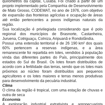
quilômetros da capital, Cuiabá. Foi criado a partir de um
projeto implementado pela Companhia de Desenvolvimento
de Mato Grosso, CODEMAT, no ano de 1976, com objetivo
de expansão das fronteiras agrícolas e ocupação de áreas
até então pertencentes a povos indígenas naturais da
região.
Sua localização é privilegiada considerando que é polo
regional dos municípios de Brasnorte, Castanheira,
Juruena, Cotriguaçu, Colniza, Aripuanã e Rondolândia.
Possui uma extensão territorial é de 26 190 km² dos quais
60% pertencem a reservas indígenas, e a área
remanescente foi repartida em lotes, vendidos à população
vinda das diferentes partes do País, principalmente dos
estados do Sul do Brasil. Os lotes foram distribuídos de
acordo com a fertilidade das terras, sendo que os lotes mais
próximos ao núcleo foram distribuídos aos pequenos
agricultores e os lotes maiores e terras menos produtivas
para desenvolvimento da pecuária industrial.
Clima
O clima da região é tropical, com uma estação de chuvas e
outra de seca
Economia
A exploração industrial extrativista e agropecuarista