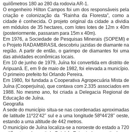
quilômetros 180 ao 280 da rodovia AR-1.
O engenheiro Hilton Campos foi um dos responsáveis pela
criação e colonização da “Rainha da Floresta”, como a
cidade é conhecida. O projeto original da cidade a dividia
em módulos de 35 hectares, com lotes lotes de 12m x 40m
(posteriormente, passaram para 15m x 40m).
Em 1976, a Sociedade de Pesquisas Minerais (SOPEMI) e
o Projeto RADAMBRASIL descobriu jazidas de diamante na
região. A partir de então, o garimpo de diamantes foi uma
das atividades econômicas locais.
Em 10 de junho de 1979, Juína foi convertida em distrito de
Aripuanã. E, em 9 de maio de 1982, foi elevada a município.
O primeiro prefeito foi Orlando Pereira.
Em 1980, foi fundada a Cooperativa Agropecuária Mista de
Juína (Cooperjuína), que contava com 2.335 associados em
1988. No mesmo ano, foi criada a Delegacia Regional de
Educação de Juína.
Geografia
A sede do município situa-se nas coordenadas aproximadas
de latitude 11º22'42" sul e a uma longitude 58º44'28" oeste,
estando a uma altitude de 442 metros.
O município de Juína localiza-se a noroeste do estado a 720