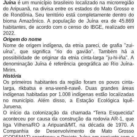
Juína
é um município brasileiro localizado na microrregião
do Aripuanã, na divisa entre os estados do Mato Grosso e
de Rondônia. Seu território está completamente dentro do
bioma Amazônico. A população de Juína era de 45.869
habitantes, de acordo com o censo do IBGE, realizado em
2022.
Origem do nome
Nome de origem indígena, da etnia pareci, de grafia "zui-
uína", que significa "rio do gavião". Também há a
possibilidade de originar da etnia cinta-larga "ju-hi-iña". A
denominação Juína é referência geográfica ao Rio Juína-
Mirim.
História
Os primeiros habitantes da região foram os povos cinta-
larga, rikbatsa e ena-wenê-nawê. Duas grandes áreas
indígenas habitadas por 1.008 indígenas estão localizadas
no município. Além disso, a Estação Ecológica Iquê-
Juruena.
O início da colonização da chamada “Terra Esquecida”
aconteceu por causa da construção da rodovia AR-1, que
liga Vilhena/RO a Aripuanã/MT, na década de 1970. A
Companhia de Desenvolvimento de Mato Grosso