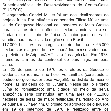
(CODEMAT) coordenou o Projeto Juína em conjunto com a
Superintendência de Desenvolvimento do Centro-Oeste
(SUDECO).
O engenheiro Gabriel Müller foi um dos idealizadores do
projeto Juína. Por influência do senador Filinto Müller, uma
lei do Congresso Nacional deu poderes ao Mato Grosso
para licitar os dois milhões de hectares onde viria a ser
fundado o município de Juína. A maior parte deles foi
vendida para ruralistas da região sul do Brasil.
117.000 hectares às margens do rio Juruena e 65.000
hectares às margens do rio Aripuanã foram reservados para
a prefeitura de Aripuanã/MT, para fins agrícolas. Em 1978,
inúmeras famílias do centro-sul do país migraram para
Juína.
Em 23 de janeiro de 1976, os diretores da Sudeco e
Codemat se reuníram no hotel Fontanilhas (construído a
pedido do governador José Fragelli), no distrito de mesmo
nome, às margens do rio Juruena. Nesse dia, o Projeto
Juína foi formalizado: uma cidade no meio da selva
amazônica seria construída, em uma área de 411.000
hectares de terras de maior fertilidade, na região do Alto
Aripuanã e Juína-Mirim. O projeto foi aprovado pelo INCRA
em 19 de setembro de 1978 e realizado entre os