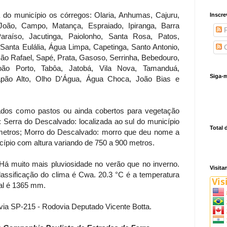
do município os córregos: Olaria, Anhumas, Cajuru,
Inscre
João, Campo, Matança, Espraiado, Ipiranga, Barra
P
aíso, Jacutinga, Paiolonho, Santa Rosa, Patos,
Santa Eulália, Água Limpa, Capetinga, Santo Antonio,
C
ão Rafael, Sapé, Prata, Gasoso, Serrinha, Bebedouro,
oão Porto, Tabôa, Jatobá, Vila Nova, Tamanduá,
Siga-m
Capão Alto, Olho D'Água, Água Choca, João Bias e
dos como pastos ou ainda cobertos para vegetação
 Serra do Descalvado: localizada ao sul do município
Total 
metros; Morro do Descalvado: morro que deu nome a
icípio com altura variando de 750 a 900 metros.
Há muito mais pluviosidade no verão que no inverno.
Visita
assificação do clima é Cwa. 20.3 °C é a temperatura
ual é 1365 mm.
ovia SP-215 - Rodovia Deputado Vicente Botta.