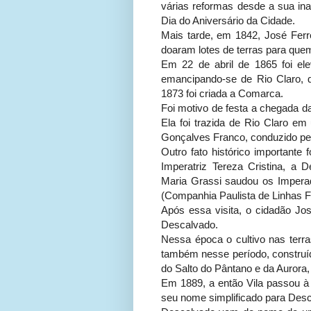
várias reformas desde a sua ina
Dia do Aniversário da Cidade.
Mais tarde, em 1842, José Ferre
doaram lotes de terras para quem
Em 22 de abril de 1865 foi el
emancipando-se de Rio Claro, q
1873 foi criada a Comarca.
Foi motivo de festa a chegada
Ela foi trazida de Rio Claro em
Gonçalves Franco, conduzido pe
Outro fato histórico importante 
Imperatriz Tereza Cristina, 
Maria Grassi saudou os Imperad
(Companhia Paulista de Linhas F
Após essa visita, o cidadão Jos
Descalvado.
Nessa época o cultivo nas terra
também nesse período, construíd
do Salto do Pântano e da Aurora
Em 1889, a então Vila passou à 
seu nome simplificado para Des