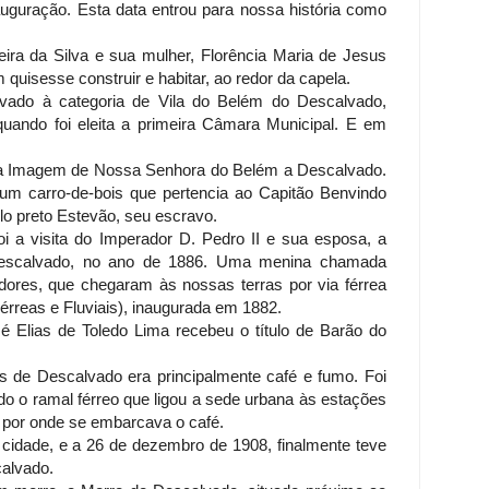
uguração. Esta data entrou para nossa história como
ira da Silva e sua mulher, Florência Maria de Jesus
 quisesse construir e habitar, ao redor da capela.
evado à categoria de Vila do Belém do Descalvado,
uando foi eleita a primeira Câmara Municipal. E em
 da Imagem de Nossa Senhora do Belém a Descalvado.
 um carro-de-bois que pertencia ao Capitão Benvindo
lo preto Estevão, seu escravo.
foi a visita do Imperador D. Pedro II e sua esposa, a
a Descalvado, no ano de 1886. Uma menina chamada
ores, que chegaram às nossas terras por via férrea
érreas e Fluviais), inaugurada em 1882.
é Elias de Toledo Lima recebeu o título de Barão do
s de Descalvado era principalmente café e fumo. Foi
o o ramal férreo que ligou a sede urbana às estações
, por onde se embarcava o café.
cidade, e a 26 de dezembro de 1908, finalmente teve
calvado.