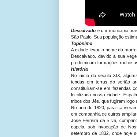
Descalvado
é um município bras
São Paulo. Sua população estim
Topônimo
A cidade levou o nome do morro 
Descalvado, devido a sua vege
predominam formações rochosa
História
No início do século XIX, algum
tendas em terras do sertão ar
constituíram-se em fazendas c
localizada nossa cidade. Espal
tribos dos Jês, que fugiram logo
No ano de 1820, para cá vieram
em companhia de outros ampliar
José Ferreira da Silva, cumpri
capela, sob invocação de Nos
setembro de 1832, onde hoje se