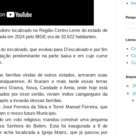
Im
Pesqui
ileiro localizado na Região Centro-Leste do estado de
ada em 2024 pelo IBGE era de 32.622 habitantes.
Livros
Co
do escalvado, que evoluiu para D'escalvado e por fim
Co
tação predominante na parte baixa e em cujo cume
s.
Co
as famílias vindas de outros estados, armaram suas
Arqui
araquarense. Aí ficaram e mais tarde essas terras
►
2
omo Grama, Nova, Caridade e Areia, onde hoje está
▼
2
hados por esse sertão, viviam índios caingangues da
 após a invasão dessas famílias.
 José Ferreira da Silva e Tomé Manoel Ferreira, que
am o nosso futuro Município.
ndo um voto religioso, mandou construir uma pequena
sa Senhora do Belém. Esta foi inaugurada a 8 de
 acha localizada a Igreja Matriz, que já passou por