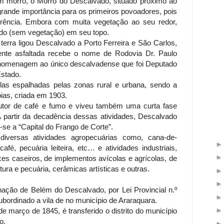
morro, o Morro do Descalvado, situado próximo ao
grande importância para os primeiros povoadores, pois
erência. Embora com muita vegetação ao seu redor,
ado (sem vegetação) em seu topo.
erra ligou Descalvado a Porto Ferreira e São Carlos,
mente asfaltada recebe o nome de Rodovia Dr. Paulo
 homenagem ao único descalvadense que foi Deputado
 Estado.
las espalhadas pelas zonas rural e urbana, sendo a
bias, criada em 1903.
utor de café e fumo e viveu também uma curta fase
 A partir da decadência dessas atividades, Descalvado
o-se a “Capital do Frango de Corte”.
iversas atividades agropecuárias como, cana-de-
 café, pecuária leiteira, etc… e atividades industriais,
ces caseiros, de implementos avícolas e agrícolas, de
tura e pecuária, cerâmicas artísticas e outras.
ação de Belém do Descalvado, por Lei Provincial n.º
subordinado a vila de no município de Araraquara.
 de março de 1845, é transferido o distrito do município
ro.