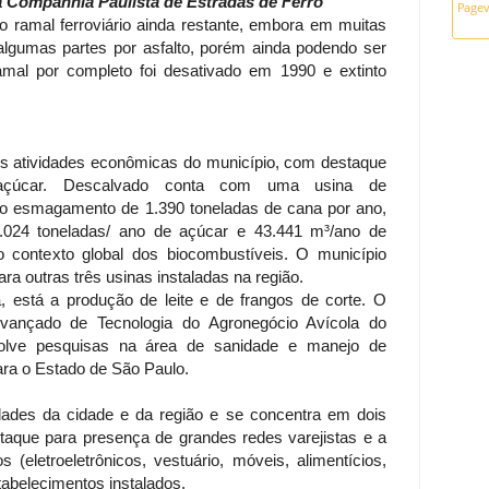
 Companhia Paulista de Estradas de Ferro
 ramal ferroviário ainda restante, embora em muitas
algumas partes por asfalto, porém ainda podendo ser
amal por completo foi desativado em 1990 e extinto
ais atividades econômicas do município, com destaque
-açúcar. Descalvado conta com uma usina de
lo esmagamento de 1.390 toneladas de cana por ano,
.024 toneladas/ ano de açúcar e 43.441 m³/ano de
no contexto global dos biocombustíveis. O município
a outras três usinas instaladas na região.
, está a produção de leite e de frangos de corte. O
vançado de Tecnologia do Agronegócio Avícola do
nvolve pesquisas na área de sanidade e manejo de
ara o Estado de São Paulo.
ades da cidade e da região e se concentra em dois
taque para presença de grandes redes varejistas e a
 (eletroeletrônicos, vestuário, móveis, alimentícios,
abelecimentos instalados.