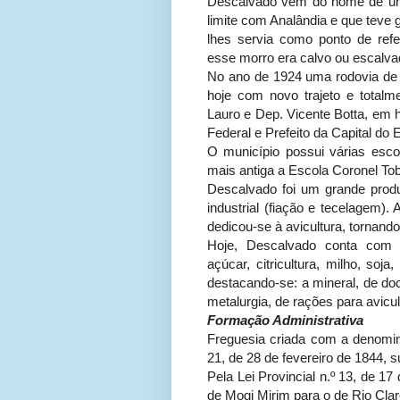
Descalvado vem do nome de um 
limite com Analândia e que teve 
lhes servia como ponto de ref
esse morro era calvo ou escalv
No ano de 1924 uma rodovia de t
hoje com novo trajeto e total
Lauro e Dep. Vicente Botta, em
Federal e Prefeito da Capital do
O município possui várias esco
mais antiga a Escola Coronel To
Descalvado foi um grande prod
industrial (fiação e tecelagem).
dedicou-se à avicultura, tornand
Hoje, Descalvado conta com d
açúcar, citricultura, milho, soja,
destacando-se: a mineral, de do
metalurgia, de rações para avicul
Formação Administrativa
Freguesia criada com a denomin
21, de 28 de fevereiro de 1844, 
Pela Lei Provincial n.º 13, de 17
de Mogi Mirim para o de Rio Cla