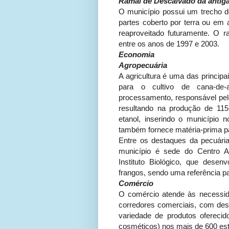
Ramal de Descalvado da antiga
O município possui um trecho do
partes coberto por terra ou em 
reaproveitado futuramente. O r
entre os anos de 1997 e 2003.
Economia
Agropecuária
A agricultura é uma das princip
para o cultivo de cana-de
processamento, responsável pe
resultando na produção de 115
etanol, inserindo o município 
também fornece matéria-prima par
Entre os destaques da pecuária
município é sede do Centro A
Instituto Biológico, que dese
frangos, sendo uma referência p
Comércio
O comércio atende às necessid
corredores comerciais, com des
variedade de produtos oferecidos
cosméticos) nos mais de 600 est