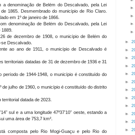
om a denominação de Belém do Descalvado, pela Lei
ril de 1865. Desmembrado do município de Rio Claro.
talado em 1º de janeiro de 1866.
com denominação de Belém do Descalvado, pela Lei
de 1889.
de 26 de dezembro de 1908, o município de Belém do
►
2
-se Descalvado.
erente ao ano de 1911, o município de Descalvado é
►
2
►
2
territoriais datadas de 31 de dezembro de 1936 e 31
►
2
►
2
o período de 1944-1948, o município é constituído do
►
2
º de julho de 1960, o município é constituído do distrito
►
2
►
2
erritorial datada de 2023.
►
2
'14" sul e a uma longitude 47º37'10" oeste, estando a
►
2
sui uma área de 753,7 km².
►
2
►
2
está composta pelo Rio Mogi-Guaçu e pelo Rio do