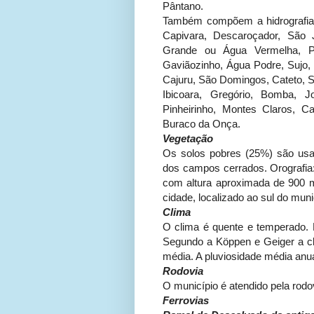
Pântano.
Também compõem a hidrografia 
Capivara, Descaroçador, São 
Grande ou Água Vermelha, Par
Gaviãozinho, Água Podre, Sujo, 
Cajuru, São Domingos, Cateto, S
Ibicoara, Gregório, Bomba, J
Pinheirinho, Montes Claros, 
Buraco da Onça.
Vegetação
Os solos pobres (25%) são usa
dos campos cerrados. Orografia:
com altura aproximada de 900 
cidade, localizado ao sul do mun
Clima
O clima é quente e temperado. 
Segundo a Köppen e Geiger a cl
média. A pluviosidade média an
Rodovia
O município é atendido pela rod
Ferrovias