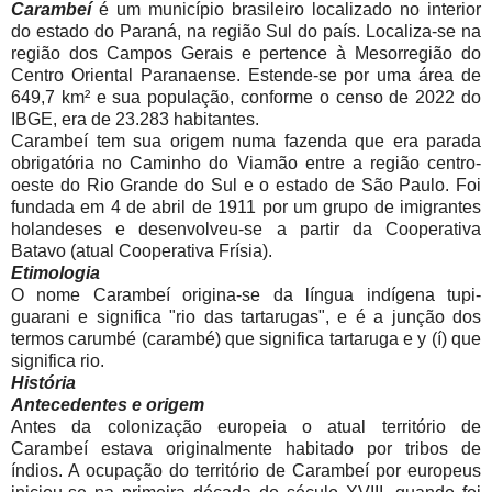
Carambeí
é um município brasileiro localizado no interior
do estado do Paraná, na região Sul do país. Localiza-se na
região dos Campos Gerais e pertence à Mesorregião do
Centro Oriental Paranaense. Estende-se por uma área de
649,7 km² e sua população, conforme o censo de 2022 do
IBGE, era de 23.283 habitantes.
Carambeí tem sua origem numa fazenda que era parada
obrigatória no Caminho do Viamão entre a região centro-
oeste do Rio Grande do Sul e o estado de São Paulo. Foi
fundada em 4 de abril de 1911 por um grupo de imigrantes
holandeses e desenvolveu-se a partir da Cooperativa
Batavo (atual Cooperativa Frísia).
Etimologia
O nome Carambeí origina-se da língua indígena tupi-
guarani e significa "rio das tartarugas", e é a junção dos
termos carumbé (carambé) que significa tartaruga e y (í) que
significa rio.
História
Antecedentes e origem
Antes da colonização europeia o atual território de
Carambeí estava originalmente habitado por tribos de
índios. A ocupação do território de Carambeí por europeus