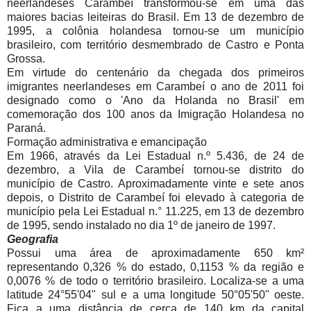
neerlandeses Carambeí transformou-se em uma das
maiores bacias leiteiras do Brasil. Em 13 de dezembro de
1995, a colônia holandesa tornou-se um município
brasileiro, com território desmembrado de Castro e Ponta
Grossa.
Em virtude do centenário da chegada dos primeiros
imigrantes neerlandeses em Carambeí o ano de 2011 foi
designado como o 'Ano da Holanda no Brasil' em
comemoração dos 100 anos da Imigração Holandesa no
Paraná.
Formação administrativa e emancipação
Em 1966, através da Lei Estadual n.º 5.436, de 24 de
dezembro, a Vila de Carambeí tornou-se distrito do
município de Castro. Aproximadamente vinte e sete anos
depois, o Distrito de Carambeí foi elevado à categoria de
município pela Lei Estadual n.° 11.225, em 13 de dezembro
de 1995, sendo instalado no dia 1º de janeiro de 1997.
Geografia
Possui uma área de aproximadamente 650 km²
representando 0,326 % do estado, 0,1153 % da região e
0,0076 % de todo o território brasileiro. Localiza-se a uma
latitude 24°55'04" sul e a uma longitude 50°05'50" oeste.
Fica a uma distância de cerca de 140 km da capital