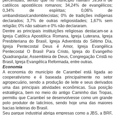
percentuais, sendo que no município haviam 59,99% de
católicos apostólicos romanos; 34,24% de evangélicos;
0,34% de espíritas; 0,06% de
umbandistas/candomblecistas; 0% de tradições indígenas
declarados; 3,7% de outras religiosidades; 1,67% sem
religião; 0% não sabiam e 0% não declararam.
Dentre as principais instituições religiosas destacam-se a
Igreja Católica Apostólica Romana, Igreja Luterana, Igreja
Presbiteriana do Brasil, Igreja Adventista do Sétimo Dia,
Igreja Pentecostal Deus é Amor, Igreja Evangélica
Pentecostal O Brasil Para Cristo, Igreja do Evangelho
Quadrangular, Assembleia de Deus, Congregação Cristã no
Brasil, Igreja Evangélica Reformada, entre outras.
Economia
A economia do município de Carambeí está ligada ao
cooperativismo e é baseada principalmente no setor
agropecuário, sendo a produção de leite e seus derivados
uma das principais atividades econômicas. Sua posição
estratégica, bem no meio do antigo Caminho das Tropas,
permitiu que Carambeí se desenvolvesse como um grande
polo produtor de laticínios, sendo hoje uma das maiores
bacias leiteiras do Brasil.
Seu parque industrial abriga empresas como a JBS, a BRF,