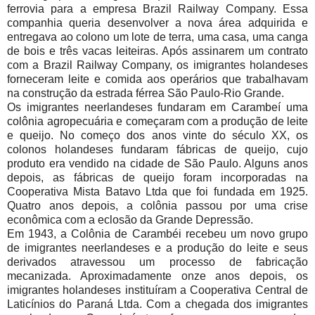
ferrovia para a empresa Brazil Railway Company. Essa
companhia queria desenvolver a nova área adquirida e
entregava ao colono um lote de terra, uma casa, uma canga
de bois e três vacas leiteiras. Após assinarem um contrato
com a Brazil Railway Company, os imigrantes holandeses
forneceram leite e comida aos operários que trabalhavam
na construção da estrada férrea São Paulo-Rio Grande.
Os imigrantes neerlandeses fundaram em Carambeí uma
colônia agropecuária e começaram com a produção de leite
e queijo. No começo dos anos vinte do século XX, os
colonos holandeses fundaram fábricas de queijo, cujo
produto era vendido na cidade de São Paulo. Alguns anos
depois, as fábricas de queijo foram incorporadas na
Cooperativa Mista Batavo Ltda que foi fundada em 1925.
Quatro anos depois, a colônia passou por uma crise
econômica com a eclosão da Grande Depressão.
Em 1943, a Colônia de Carambéi recebeu um novo grupo
de imigrantes neerlandeses e a produção do leite e seus
derivados atravessou um processo de fabricação
mecanizada. Aproximadamente onze anos depois, os
imigrantes holandeses instituíram a Cooperativa Central de
Laticínios do Paraná Ltda. Com a chegada dos imigrantes