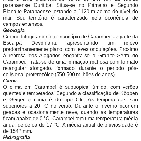
paranaense Curitiba. Situa-se no Primeiro e Segundo
Planalto Paranaense, estando a 1120 m acima do nível do
mar. Seu território é caracterizado pela ocorrência de
campos extensos.
Geologia
Geomorfologicamente o município de Carambeí faz parte da
Escarpa Devoniana, apresentando um relevo
predominantemente plano, com leves ondulações. Próximo
à represa dos Alagados encontra-se o Granito Serra do
Carambeí. Trata-se de uma formação rochosa com formato
retangular alongado, formado durante o período pós-
colisional proterozóico (550-500 milhões de anos).
Clima
O clima em Carambeí é subtropical úmido, com verões
quentes e temperados. Segundo a classificação de Köppen
e Geiger o clima é do tipo Cfc. As temperaturas são
superiores a 20 °C no verão. Durante o inverno ocorrem
geadas e ocasionalmente neve, quando as temperaturas
ficam abaixo de 0 °C. Carambeí tem uma temperatura média
anual de cerca de 17 °C. A média anual de pluviosidade é
de 1547 mm.
Hidrografia