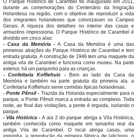
O Parque Histórico de Carambeí foi inaugurado em 2011,
durante as comemorações do Centenário da Imigração
Holandesa na região, com o objetivo de reproduzir a vida
dos imigrantes holandeses que colonizaram os Campos
Gerais. A riqueza dos detalhes no interior das casas e
armazéns impressiona. O Parque Histórico de Carambeí é
dividido em cinco alas:
- Casa da Memória -
A Casa da Memória é uma das
primeiras atrações do Parque Histórico de Carambeí e tem
entrada gratuita. A construção de 1946 tem uma maquete da
antiga vila de Carambeí e funciona como museu. Na parte
exterior, há um parquinho para as crianças.
-
Confeitaria Koffiehuis -
Bem ao lado da Casa da
Memória e também na parte gratuita da primeira ala, a
Confeitaria Koffiehuis serve comidas típicas holandesas.
-
Ponte Pênsil -
Trazida da Holanda especialmente para o
parque, a Ponte Pênsil marca a entrada ao complexo. Toda
noite, ao final das visitações, a ponte é erguida, isolando o
parque.
-
Vila Histórica -
A ala 2 do parque abriga a Vila Histórica,
também conhecida como maquete em tamanho real da
antiga Vila de Carambeí. O local abriga casas, uma
igrejinha, a reprodução da primeira fábrica de laticínios, o