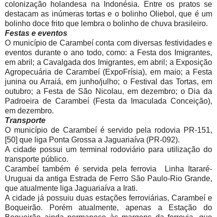
colonização holandesa na Indonésia. Entre os pratos se
destacam as inúmeras tortas e o bolinho Oliebol, que é um
bolinho doce frito que lembra o bolinho de chuva brasileiro.
Festas e eventos
O município de Carambeí conta com diversas festividades e
eventos durante o ano todo, como: a Festa dos Imigrantes,
em abril; a Cavalgada dos Imigrantes, em abril; a Exposição
Agropecuária de Carambeí (ExpoFrísia), em maio; a Festa
junina ou Arraiá, em junho/julho; o Festival das Tortas, em
outubro; a Festa de São Nicolau, em dezembro; o Dia da
Padroeira de Carambeí (Festa da Imaculada Conceição),
em dezembro.
Transporte
O município de Carambeí é servido pela rodovia PR-151,
[50] que liga Ponta Grossa a Jaguariaíva (PR-092).
A cidade possui um terminal rodoviário para utilização do
transporte público.
Carambeí também é servida pela ferrovia Linha Itararé-
Uruguai da antiga Estrada de Ferro São Paulo-Rio Grande,
que atualmente liga Jaguariaíva a Irati.
A cidade já possuiu duas estações ferroviárias, Carambeí e
Boqueirão. Porém atualmente, apenas a Estação do