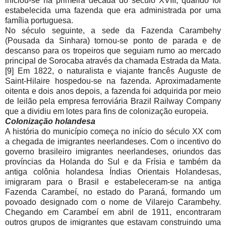
iniciou-se na primeira década do século XVIII, quando foi
estabelecida uma fazenda que era administrada por uma
família portuguesa.
No século seguinte, a sede da Fazenda Carambehy
(Pousada da Sinhara) tornou-se ponto de parada e de
descanso para os tropeiros que seguiam rumo ao mercado
principal de Sorocaba através da chamada Estrada da Mata.
[9] Em 1822, o naturalista e viajante francês Auguste de
Saint-Hilaire hospedou-se na fazenda. Aproximadamente
oitenta e dois anos depois, a fazenda foi adquirida por meio
de leilão pela empresa ferroviária Brazil Railway Company
que a dividiu em lotes para fins de colonização europeia.
Colonização holandesa
A história do município começa no início do século XX com
a chegada de imigrantes neerlandeses. Com o incentivo do
governo brasileiro imigrantes neerlandeses, oriundos das
províncias da Holanda do Sul e da Frísia e também da
antiga colônia holandesa Índias Orientais Holandesas,
imigraram para o Brasil e estabeleceram-se na antiga
Fazenda Carambeí, no estado do Paraná, formando um
povoado designado com o nome de Vilarejo Carambehy.
Chegando em Carambeí em abril de 1911, encontraram
outros grupos de imigrantes que estavam construindo uma