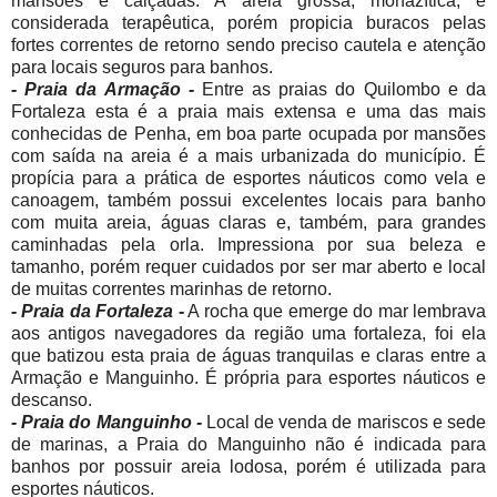
mansões e calçadas. A areia grossa, monazítica, é
considerada terapêutica, porém propicia buracos pelas
fortes correntes de retorno sendo preciso cautela e atenção
para locais seguros para banhos.
- Praia da Armação -
Entre as praias do Quilombo e da
Fortaleza esta é a praia mais extensa e uma das mais
conhecidas de Penha, em boa parte ocupada por mansões
com saída na areia é a mais urbanizada do município. É
propícia para a prática de esportes náuticos como vela e
canoagem, também possui excelentes locais para banho
com muita areia, águas claras e, também, para grandes
caminhadas pela orla. Impressiona por sua beleza e
tamanho, porém requer cuidados por ser mar aberto e local
de muitas correntes marinhas de retorno.
- Praia da Fortaleza -
A rocha que emerge do mar lembrava
aos antigos navegadores da região uma fortaleza, foi ela
que batizou esta praia de águas tranquilas e claras entre a
Armação e Manguinho. É própria para esportes náuticos e
descanso.
- Praia do Manguinho -
Local de venda de mariscos e sede
de marinas, a Praia do Manguinho não é indicada para
banhos por possuir areia lodosa, porém é utilizada para
esportes náuticos.