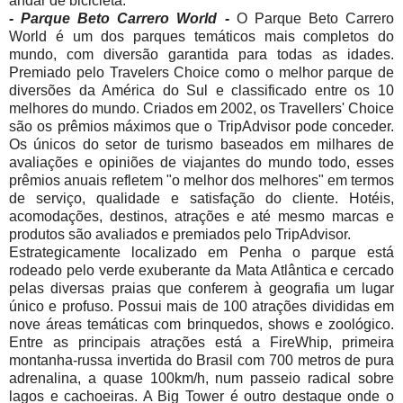
andar de bicicleta.
- Parque Beto Carrero World -
O Parque Beto Carrero
World é um dos parques temáticos mais completos do
mundo, com diversão garantida para todas as idades.
Premiado pelo Travelers Choice como o melhor parque de
diversões da América do Sul e classificado entre os 10
melhores do mundo. Criados em 2002, os Travellers' Choice
são os prêmios máximos que o TripAdvisor pode conceder.
Os únicos do setor de turismo baseados em milhares de
avaliações e opiniões de viajantes do mundo todo, esses
prêmios anuais refletem "o melhor dos melhores" em termos
de serviço, qualidade e satisfação do cliente. Hotéis,
acomodações, destinos, atrações e até mesmo marcas e
produtos são avaliados e premiados pelo TripAdvisor.
Estrategicamente localizado em Penha o parque está
rodeado pelo verde exuberante da Mata Atlântica e cercado
pelas diversas praias que conferem à geografia um lugar
único e profuso. Possui mais de 100 atrações divididas em
nove áreas temáticas com brinquedos, shows e zoológico.
Entre as principais atrações está a FireWhip, primeira
montanha-russa invertida do Brasil com 700 metros de pura
adrenalina, a quase 100km/h, num passeio radical sobre
lagos e cachoeiras. A Big Tower é outro destaque onde o