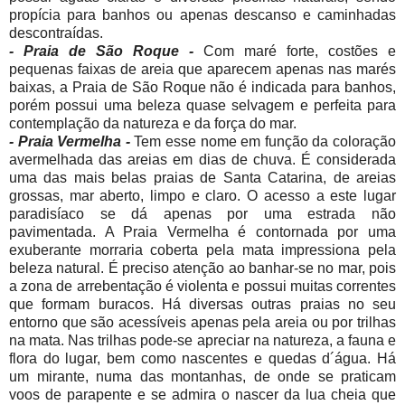
propícia para banhos ou apenas descanso e caminhadas
descontraídas.
- Praia de São Roque -
Com maré forte, costões e
pequenas faixas de areia que aparecem apenas nas marés
baixas, a Praia de São Roque não é indicada para banhos,
porém possui uma beleza quase selvagem e perfeita para
contemplação da natureza e da força do mar.
- Praia Vermelha -
Tem esse nome em função da coloração
avermelhada das areias em dias de chuva. É considerada
uma das mais belas praias de Santa Catarina, de areias
grossas, mar aberto, limpo e claro. O acesso a este lugar
paradisíaco se dá apenas por uma estrada não
pavimentada. A Praia Vermelha é contornada por uma
exuberante morraria coberta pela mata impressiona pela
beleza natural. É preciso atenção ao banhar-se no mar, pois
a zona de arrebentação é violenta e possui muitas correntes
que formam buracos. Há diversas outras praias no seu
entorno que são acessíveis apenas pela areia ou por trilhas
na mata. Nas trilhas pode-se apreciar na natureza, a fauna e
flora do lugar, bem como nascentes e quedas d´água. Há
um mirante, numa das montanhas, de onde se praticam
voos de parapente e se admira o nascer da lua cheia que