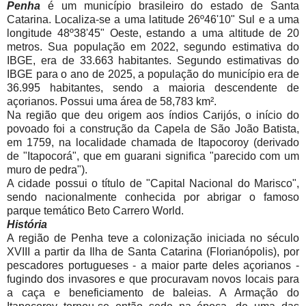
Penha
é um município brasileiro do estado de Santa
Catarina. Localiza-se a uma latitude 26º46'10" Sul e a uma
longitude 48º38'45" Oeste, estando a uma altitude de 20
metros. Sua população em 2022, segundo estimativa do
IBGE, era de 33.663 habitantes. Segundo estimativas do
IBGE para o ano de 2025, a população do município era de
36.995 habitantes, sendo a maioria descendente de
açorianos. Possui uma área de 58,783 km².
Na região que deu origem aos índios Carijós, o início do
povoado foi a construção da Capela de São João Batista,
em 1759, na localidade chamada de Itapocoroy (derivado
de "Itapocorá", que em guarani significa "parecido com um
muro de pedra").
A cidade possui o título de "Capital Nacional do Marisco",
sendo nacionalmente conhecida por abrigar o famoso
parque temático Beto Carrero World.
História
A região de Penha teve a colonização iniciada no século
XVIII a partir da Ilha de Santa Catarina (Florianópolis), por
pescadores portugueses - a maior parte deles açorianos -
fugindo dos invasores e que procuravam novos locais para
a caça e beneficiamento de baleias. A Armação do