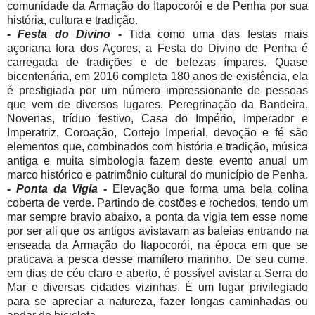
comunidade da Armação do Itapocorói e de Penha por sua
história, cultura e tradição.
- Festa do Divino -
Tida como uma das festas mais
açoriana fora dos Açores, a Festa do Divino de Penha é
carregada de tradições e de belezas ímpares. Quase
bicentenária, em 2016 completa 180 anos de existência, ela
é prestigiada por um número impressionante de pessoas
que vem de diversos lugares. Peregrinação da Bandeira,
Novenas, tríduo festivo, Casa do Império, Imperador e
Imperatriz, Coroação, Cortejo Imperial, devoção e fé são
elementos que, combinados com história e tradição, música
antiga e muita simbologia fazem deste evento anual um
marco histórico e patrimônio cultural do município de Penha.
- Ponta da Vigia -
Elevação que forma uma bela colina
coberta de verde. Partindo de costões e rochedos, tendo um
mar sempre bravio abaixo, a ponta da vigia tem esse nome
por ser ali que os antigos avistavam as baleias entrando na
enseada da Armação do Itapocorói, na época em que se
praticava a pesca desse mamífero marinho. De seu cume,
em dias de céu claro e aberto, é possível avistar a Serra do
Mar e diversas cidades vizinhas. É um lugar privilegiado
para se apreciar a natureza, fazer longas caminhadas ou