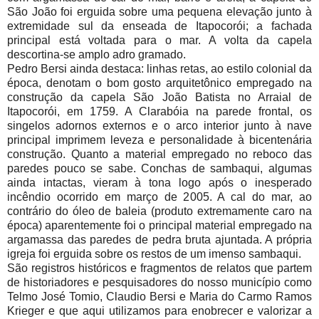
São João foi erguida sobre uma pequena elevação junto à
extremidade sul da enseada de Itapocorói; a fachada
principal está voltada para o mar. A volta da capela
descortina-se amplo adro gramado.
Pedro Bersi ainda destaca: linhas retas, ao estilo colonial da
época, denotam o bom gosto arquitetônico empregado na
construção da capela São João Batista no Arraial de
Itapocorói, em 1759. A Clarabóia na parede frontal, os
singelos adornos externos e o arco interior junto à nave
principal imprimem leveza e personalidade à bicentenária
construção. Quanto a material empregado no reboco das
paredes pouco se sabe. Conchas de sambaqui, algumas
ainda intactas, vieram à tona logo após o inesperado
incêndio ocorrido em março de 2005. A cal do mar, ao
contrário do óleo de baleia (produto extremamente caro na
época) aparentemente foi o principal material empregado na
argamassa das paredes de pedra bruta ajuntada. A própria
igreja foi erguida sobre os restos de um imenso sambaqui.
São registros históricos e fragmentos de relatos que partem
de historiadores e pesquisadores do nosso município como
Telmo José Tomio, Claudio Bersi e Maria do Carmo Ramos
Krieger e que aqui utilizamos para enobrecer e valorizar a