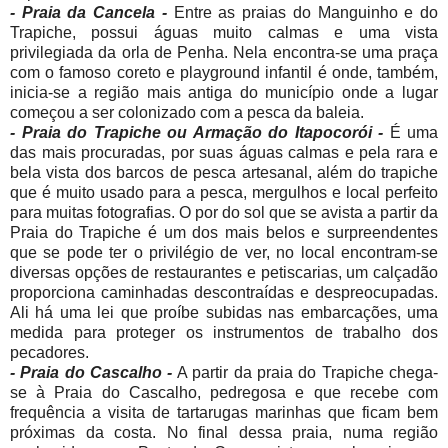
- Praia da Cancela -
Entre as praias do Manguinho e do
Trapiche, possui águas muito calmas e uma vista
privilegiada da orla de Penha. Nela encontra-se uma praça
com o famoso coreto e playground infantil é onde, também,
inicia-se a região mais antiga do município onde a lugar
começou a ser colonizado com a pesca da baleia.
- Praia do Trapiche ou Armação do Itapocorói -
É uma
das mais procuradas, por suas águas calmas e pela rara e
bela vista dos barcos de pesca artesanal, além do trapiche
que é muito usado para a pesca, mergulhos e local perfeito
para muitas fotografias. O por do sol que se avista a partir da
Praia do Trapiche é um dos mais belos e surpreendentes
que se pode ter o privilégio de ver, no local encontram-se
diversas opções de restaurantes e petiscarias, um calçadão
proporciona caminhadas descontraídas e despreocupadas.
Ali há uma lei que proíbe subidas nas embarcações, uma
medida para proteger os instrumentos de trabalho dos
pecadores.
- Praia do Cascalho -
A partir da praia do Trapiche chega-
se à Praia do Cascalho, pedregosa e que recebe com
frequência a visita de tartarugas marinhas que ficam bem
próximas da costa. No final dessa praia, numa região