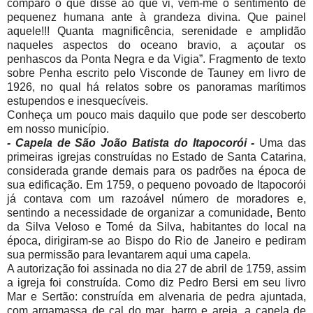
comparo o que disse ao que vi, vem-me o sentimento de
pequenez humana ante à grandeza divina. Que painel
aquele!!! Quanta magnificência, serenidade e amplidão
naqueles aspectos do oceano bravio, a açoutar os
penhascos da Ponta Negra e da Vigia”. Fragmento de texto
sobre Penha escrito pelo Visconde de Tauney em livro de
1926, no qual há relatos sobre os panoramas marítimos
estupendos e inesquecíveis.
Conheça um pouco mais daquilo que pode ser descoberto
em nosso município.
- Capela de São João Batista do Itapocorói -
Uma das
primeiras igrejas construídas no Estado de Santa Catarina,
considerada grande demais para os padrões na época de
sua edificação. Em 1759, o pequeno povoado de Itapocorói
já contava com um razoável número de moradores e,
sentindo a necessidade de organizar a comunidade, Bento
da Silva Veloso e Tomé da Silva, habitantes do local na
época, dirigiram-se ao Bispo do Rio de Janeiro e pediram
sua permissão para levantarem aqui uma capela.
A autorização foi assinada no dia 27 de abril de 1759, assim
a igreja foi construída. Como diz Pedro Bersi em seu livro
Mar e Sertão: construída em alvenaria de pedra ajuntada,
com argamassa de cal do mar, barro e areia, a capela de