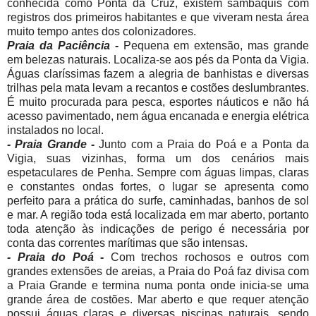
conhecida como Ponta da Cruz, existem sambaquis com
registros dos primeiros habitantes e que viveram nesta área
muito tempo antes dos colonizadores.
Praia da Paciência -
Pequena em extensão, mas grande
em belezas naturais. Localiza-se aos pés da Ponta da Vigia.
Águas claríssimas fazem a alegria de banhistas e diversas
trilhas pela mata levam a recantos e costões deslumbrantes.
É muito procurada para pesca, esportes náuticos e não há
acesso pavimentado, nem água encanada e energia elétrica
instalados no local.
- Praia Grande -
Junto com a Praia do Poá e a Ponta da
Vigia, suas vizinhas, forma um dos cenários mais
espetaculares de Penha. Sempre com águas limpas, claras
e constantes ondas fortes, o lugar se apresenta como
perfeito para a prática do surfe, caminhadas, banhos de sol
e mar. A região toda está localizada em mar aberto, portanto
toda atenção às indicações de perigo é necessária por
conta das correntes marítimas que são intensas.
- Praia do Poá -
Com trechos rochosos e outros com
grandes extensões de areias, a Praia do Poá faz divisa com
a Praia Grande e termina numa ponta onde inicia-se uma
grande área de costões. Mar aberto e que requer atenção
possui águas claras e diversas piscinas naturais, sendo