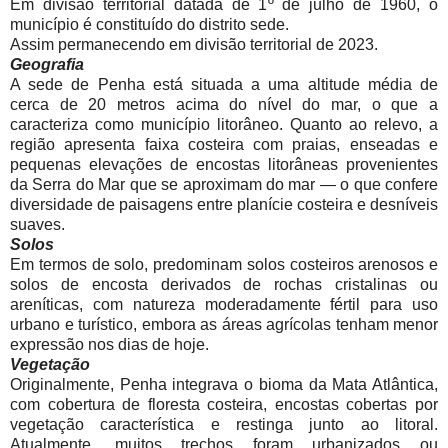
Em divisão territorial datada de 1º de julho de 1960, o
município é constituído do distrito sede.
Assim permanecendo em divisão territorial de 2023.
Geografia
A sede de Penha está situada a uma altitude média de
cerca de 20 metros acima do nível do mar, o que a
caracteriza como município litorâneo. Quanto ao relevo, a
região apresenta faixa costeira com praias, enseadas e
pequenas elevações de encostas litorâneas provenientes
da Serra do Mar que se aproximam do mar — o que confere
diversidade de paisagens entre planície costeira e desníveis
suaves.
Solos
Em termos de solo, predominam solos costeiros arenosos e
solos de encosta derivados de rochas cristalinas ou
areníticas, com natureza moderadamente fértil para uso
urbano e turístico, embora as áreas agrícolas tenham menor
expressão nos dias de hoje.
Vegetação
Originalmente, Penha integrava o bioma da Mata Atlântica,
com cobertura de floresta costeira, encostas cobertas por
vegetação característica e restinga junto ao litoral.
Atualmente, muitos trechos foram urbanizados ou