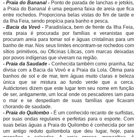
- Praia do Bananal -
Ponto de parada de lanchas e jetskis,
a Praia do Bananal é uma pequena faixa de areia que fica
entre rochedos. Proporciona belas vistas do fim de tarde e
da Ilha Feia, sendo propícia para banho e pesca.
- Bacia da Vovó -
Paradisíaca, bem de frente da Ilha Feia,
esta praia é procurada por famílias e veranistas que
procuram areia para tomar sol e águas cristalinas para um
banho de mar. Nos seus limites encontram-se rochedos com
sítios primitivos, ou Oficinas Líticas, com marcas deixadas
por povos indígenas que viveram na região.
- Praia da Saudade -
Conhecida também como prainha, faz
divisa com a Bacia da Vovó e a Praia da Lola. Ótima para
banhos de sol e de mar, tem águas muito claras e beleza
única que se mistura ao fundo verde que a cerca.
Autóctones dizem que este lugar tem seu nome em função
de ser, antigamente, um local onde os pescadores iam para
o mar e se despediam de suas famílias que ficavam
chorando de saudade.
- Praia do Quilombo -
É um conhecido recanto de surfistas,
por suas ondas regulares e perfeitas para o esporte. Com
suas belas águas a Praia do Quilombo é conhecida por ser
um antigo reduto quilombola que deu lugar, hoje, para