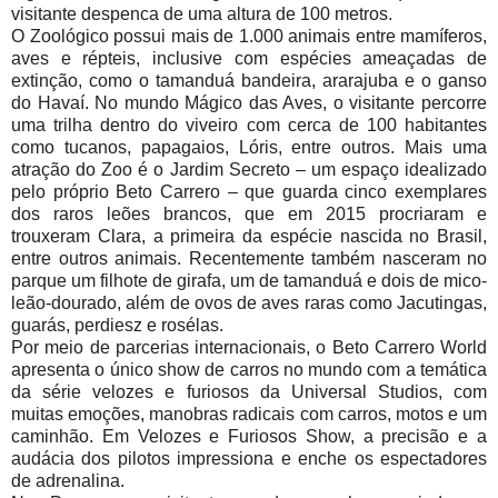
visitante despenca de uma altura de 100 metros.
O Zoológico possui mais de 1.000 animais entre mamíferos,
aves e répteis, inclusive com espécies ameaçadas de
extinção, como o tamanduá bandeira, ararajuba e o ganso
do Havaí. No mundo Mágico das Aves, o visitante percorre
uma trilha dentro do viveiro com cerca de 100 habitantes
como tucanos, papagaios, Lóris, entre outros. Mais uma
atração do Zoo é o Jardim Secreto – um espaço idealizado
pelo próprio Beto Carrero – que guarda cinco exemplares
dos raros leões brancos, que em 2015 procriaram e
trouxeram Clara, a primeira da espécie nascida no Brasil,
entre outros animais. Recentemente também nasceram no
parque um filhote de girafa, um de tamanduá e dois de mico-
leão-dourado, além de ovos de aves raras como Jacutingas,
guarás, perdiesz e rosélas.
Por meio de parcerias internacionais, o Beto Carrero World
apresenta o único show de carros no mundo com a temática
da série velozes e furiosos da Universal Studios, com
muitas emoções, manobras radicais com carros, motos e um
caminhão. Em Velozes e Furiosos Show, a precisão e a
audácia dos pilotos impressiona e enche os espectadores
de adrenalina.