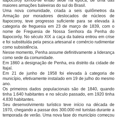
Itapocoroy tornou-se então sede na época, de uma das
maiores armações baleeiras do sul do Brasil.
Uma nova comunidade, criada a seis quilômetros da
Armação por moradores deslocados de núcleos de
Itapocoroy, teve progresso suficiente para se elevada à
categoria de freguesia em 23 de março de 1839, com o
nome de Freguesia de Nossa Senhora da Penha do
Itapocoróy. No século XIX a caça da baleia entrou em crise
e foi substituída pela pesca artesanal e comércio rudimentar
como subsistência.
Nesse momento, Penha assume definitivamente a liderança
como sede da comunidade.
Em 1860 a designação de Penha, era distrito da cidade de
Itajaí.
Em 21 de junho de 1958 foi elevada à categoria de
município, efetivamente instalado em 19 de julho do mesmo
ano.
Os primeiros dados populacionais são de 1840, quando
tinha 1.640 habitantes e no século passado, em 1920 tinha
4.830 habitantes.
Seu desenvolvimento turístico teve início na década de
1970, chegando a passar dos 300.000 mil turistas durante a
temporada de verão. Uma nova fase do município começou