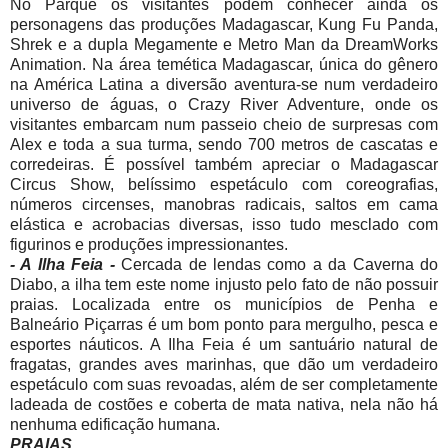
No Parque os visitantes podem conhecer ainda os
personagens das produções Madagascar, Kung Fu Panda,
Shrek e a dupla Megamente e Metro Man da DreamWorks
Animation. Na área temética Madagascar, única do gênero
na América Latina a diversão aventura-se num verdadeiro
universo de águas, o Crazy River Adventure, onde os
visitantes embarcam num passeio cheio de surpresas com
Alex e toda a sua turma, sendo 700 metros de cascatas e
corredeiras. É possível também apreciar o Madagascar
Circus Show, belíssimo espetáculo com coreografias,
números circenses, manobras radicais, saltos em cama
elástica e acrobacias diversas, isso tudo mesclado com
figurinos e produções impressionantes.
- A Ilha Feia -
Cercada de lendas como a da Caverna do
Diabo, a ilha tem este nome injusto pelo fato de não possuir
praias. Localizada entre os municípios de Penha e
Balneário Piçarras é um bom ponto para mergulho, pesca e
esportes náuticos. A Ilha Feia é um santuário natural de
fragatas, grandes aves marinhas, que dão um verdadeiro
espetáculo com suas revoadas, além de ser completamente
ladeada de costões e coberta de mata nativa, nela não há
nenhuma edificação humana.
PRAIAS