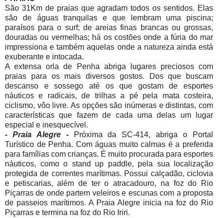
São 31Km de praias que agradam todos os sentidos. Elas
são de águas tranquilas e que lembram uma piscina;
paraísos para o surf; de areias finas brancas ou grossas,
douradas ou vermelhas; há os costões onde a fúria do mar
impressiona e também aquelas onde a natureza ainda está
exuberante e intocada.
A extensa orla de Penha abriga lugares preciosos com
praias para os mais diversos gostos. Dos que buscam
descanso e sossego até os que gostam de esportes
náuticos e radicais, de trilhas a pé pela mata costeira,
ciclismo, vôo livre. As opções são inúmeras e distintas, com
características que fazem de cada uma delas um lugar
especial e inesquecível.
- Praia Alegre -
Próxima da SC-414, abriga o Portal
Turístico de Penha. Com águas muito calmas é a preferida
para famílias com crianças. É muito procurada para esportes
náuticos, como o stand up paddle, pela sua localização
protegida de correntes marítimas. Possui calçadão, ciclovia
e petiscarias, além de ter o atracadouro, na foz do Rio
Piçarras de onde partem veleiros e escunas com a proposta
de passeios marítimos. A Praia Alegre inicia na foz do Rio
Piçarras e termina na foz do Rio Iriri.