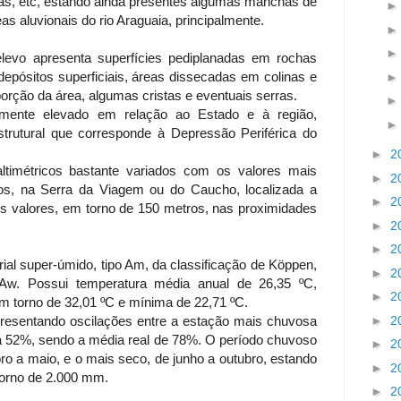
vacas, etc, estando ainda presentes algumas manchas de
as aluvionais do rio Araguaia, principalmente.
levo apresenta superfícies pediplanadas em rochas
depósitos superficiais, áreas dissecadas em colinas e
orção da área, algumas cristas e eventuais serras.
vamente elevado em relação ao Estado e à região,
strutural que corresponde à Depressão Periférica do
►
2
altimétricos bastante variados com os valores mais
►
2
ros, na Serra da Viagem ou do Caucho, localizada a
►
2
s valores, em torno de 150 metros, nas proximidades
►
2
►
2
rial super-úmido, tipo Am, da classificação de Köppen,
►
2
 Aw. Possui temperatura média anual de 26,35 ºC,
►
2
 torno de 32,01 ºC e mínima de 22,71 ºC.
►
2
presentando oscilações entre a estação mais chuvosa
a 52%, sendo a média real de 78%. O período chuvoso
►
2
o a maio, e o mais seco, de junho a outubro, estando
►
2
torno de 2.000 mm.
►
2