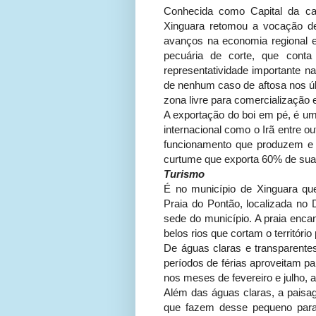
Conhecida como Capital da ca
Xinguara retomou a vocação d
avanços na economia regional e 
pecuária de corte, que cont
representatividade importante na
de nenhum caso de aftosa nos últ
zona livre para comercialização em
A exportação do boi em pé, é um
internacional como o Irã entre o
funcionamento que produzem e 
curtume que exporta 60% de sua
Turismo
É no município de Xinguara qu
Praia do Pontão, localizada no 
sede do município. A praia enc
belos rios que cortam o território
De águas claras e transparentes
períodos de férias aproveitam p
nos meses de fevereiro e julho, a
Além das águas claras, a pais
que fazem desse pequeno paraí