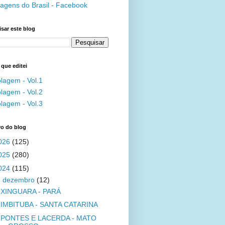
agens do Brasil - Facebook
sar este blog
 que editei
lagem - Vol.1
lagem - Vol.2
lagem - Vol.3
vo do blog
026
(125)
025
(280)
024
(115)
▼
dezembro
(12)
XINGUARA - PARÁ
IMBITUBA - SANTA CATARINA
PONTES E LACERDA - MATO