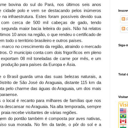
rne bovina do sul do Pará, nos últimos seis anos
e cidade polo e vem se destacando pelos inúmeros
Inscre
na infraestrutura. Estes foram possíveis devido sua
P
a com cerca de 500 mil cabeças de gado, tendo
 segunda maior bacia leiteira do país. Não há relatos
C
imos 10 anos na região, o que rendeu o certificado de
 todo o território brasileiro e outros países.
Siga-m
 marco no crescimento da região, atraindo o mercado
utros. O município conta com dois frigoríficos em pleno
exportam 08 mil toneladas de carne por mês, e um
 produção para países da Europa e Ásia.
Total 
e o Brasil guarda uma das suas belezas naturais, a
Distrito de São José do Araguaia, distante 115 km da
anta pelo charme das águas do Araguaia, um dos mais
 paraense.
Visita
 o local é recanto para milhares de famílias que nos
ara descansar no Araguaia. Na alta temporada, sempre
 praia recebe visitantes de várias regiões.
agem do pontão também é composta por aves nativas,
so sua morada. No fim da tarde, o pôr do sol e a