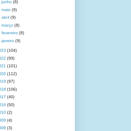
►
junho
(8)
►
maio
(9)
►
abril
(9)
►
março
(8)
►
fevereiro
(8)
►
janeiro
(9)
023
(104)
022
(99)
021
(101)
020
(112)
019
(97)
018
(106)
017
(40)
016
(50)
010
(2)
009
(4)
008
(3)