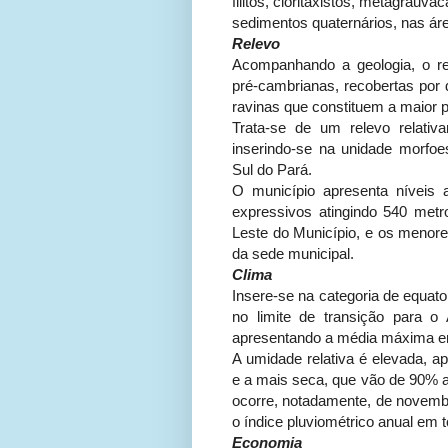
filitos, cloritaxistos, metagrau
sedimentos quaternários, nas áre
Relevo
Acompanhando a geologia, o re
pré-cambrianas, recobertas por 
ravinas que constituem a maior p
Trata-se de um relevo relati
inserindo-se na unidade morfoe
Sul do Pará.
O município apresenta níveis 
expressivos atingindo 540 met
Leste do Município, e os menore
da sede municipal.
Clima
Insere-se na categoria de equato
no limite de transição para o
apresentando a média máxima em
A umidade relativa é elevada, a
e a mais seca, que vão de 90% 
ocorre, notadamente, de novembr
o índice pluviométrico anual em 
Economia