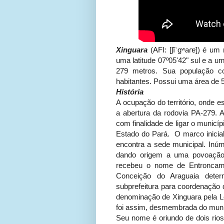
Xinguara
(AFI: [ʃĩˈgʷaɾɐ]) é um
uma latitude 07º05'42" sul e a u
279 metros. Sua população 
habitantes. Possui uma área de 
História
A ocupação do território, onde e
a abertura da rodovia PA-279. A
com finalidade de ligar o municí
Estado do Pará. O marco inicial
encontra a sede municipal. In
dando origem a uma povoação, 
recebeu o nome de Entroncame
Conceição do Araguaia deter
subprefeitura para coordenação 
denominação de Xinguara pela Le
foi assim, desmembrada do muni
Seu nome é oriundo de dois rio