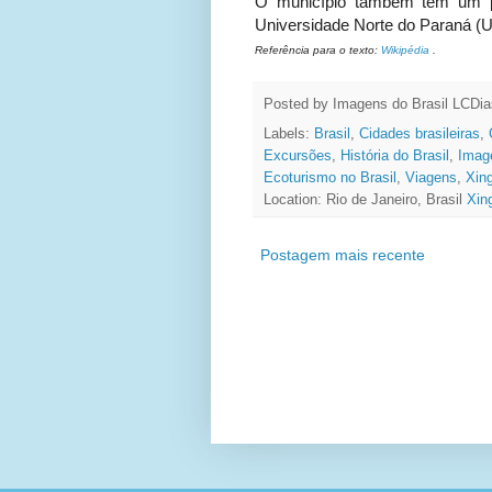
O município também tem um pol
Universidade Norte do Paraná 
Referência para o texto:
Wikipédia
.
Posted by Imagens do Brasil
LCDia
Labels:
Brasil
,
Cidades brasileiras
,
Excursões
,
História do Brasil
,
Image
Ecoturismo no Brasil
,
Viagens
,
Xin
Location: Rio de Janeiro, Brasil
Xin
Postagem mais recente