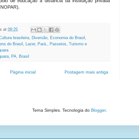
o de educação à distância da instituição privada
(UNOPAR).
s
at
09:25
Cultura brasileira
,
Diversão
,
Economia do Brasil
,
ns do Brasil
,
Lazer
,
Pará.
,
Passeios
,
Turismo e
guara
guara, PA, Brasil
Página inicial
Postagem mais antiga
Tema Simples. Tecnologia do
Blogger
.