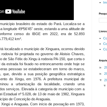
Im
Pesqui
 município brasileiro do estado do Pará. Localiza-se a
ma longitude 49º56'45" oeste, estando a uma altitude de
Livros
conforme censo do IBGE em 2022, era de 52.893
Co
5.779,412 km².
Co
stá localizado o município de Xinguara, ocorreu devido
Co
 rodovia foi projetada no governo de Aloisio Chaves,
pio de São Félix do Xingu à rodovia PA-150, que corta o
Arqui
 da estrada foi fixado no entroncamento onde hoje se
►
2
úmeras pessoas se estabeleceram em torno do marco,
►
2
que, devido a sua posição geográfica estratégica
nto do Xingu, em 1976. A prefeitura municipal de
▼
2
minou a urbanização da localidade, criando uma
dos serviços. Elevada à categoria de município com a
i Estadual nº 5.028, de 13 de maio de 1982, Xinguara
cípio de Conceição do Araguaia.
s Xingú e Araguaia. Com início de povoação em 1973,