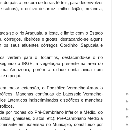
s do país a procura de terras férteis, para desenvolver
e suínos), o cultivo de arroz, milho, feijão, melancia,
taca-se o rio Araguaia, a leste, e limite com o Estado
s, córregos, ribeirões e grotas, destacando-se alguns
m os seus afluentes córregos Gordinho, Sapucaia e
ios vertem para o Tocantins, destacando-se o rio
 Segundo o IBGE, a vegetação presente na área do
bioma Amazônia, porém a cidade conta ainda com
 e o pequi.
 em maior extensão, o Podzólico Vermelho-Amarelo
stróficos, Manchas contínuas de Latossolo Vermelho-
ios Lateríticos indiscriminados distróficos e manchas
róficos.
da por rochas do Pré-Cambriano Inferior a Médio, do
titos, gnaisses, xistos, etc); Pré-Cambriano Médio a
ominante em extensão no Município, constituído por