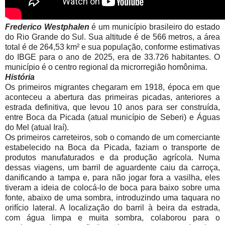
Frederico Westphalen
é um município brasileiro do estado
do Rio Grande do Sul. Sua altitude é de 566 metros, a área
total é de 264,53 km² e sua população, conforme estimativas
do IBGE para o ano de 2025, era de 33.726 habitantes. O
município é o centro regional da microrregião homônima.
História
Os primeiros migrantes chegaram em 1918, época em que
aconteceu a abertura das primeiras picadas, anteriores a
estrada definitiva, que levou 10 anos para ser construída,
entre Boca da Picada (atual município de Seberi) e Águas
do Mel (atual Iraí).
Os primeiros carreteiros, sob o comando de um comerciante
estabelecido na Boca da Picada, faziam o transporte de
produtos manufaturados e da produção agrícola. Numa
dessas viagens, um barril de aguardente caiu da carroça,
danificando a tampa e, para não jogar fora a vasilha, eles
tiveram a ideia de colocá-lo de boca para baixo sobre uma
fonte, abaixo de uma sombra, introduzindo uma taquara no
orifício lateral. A localização do barril à beira da estrada,
com água limpa e muita sombra, colaborou para o