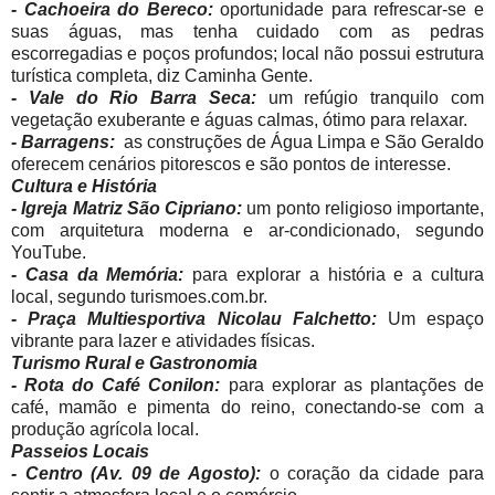
- Cachoeira do Bereco:
oportunidade para refrescar-se e
suas águas, mas tenha cuidado com as pedras
escorregadias e poços profundos; local não possui estrutura
turística completa, diz Caminha Gente.
- Vale do Rio Barra Seca:
um refúgio tranquilo com
vegetação exuberante e águas calmas, ótimo para relaxar.
- Barragens:
as construções de Água Limpa e São Geraldo
oferecem cenários pitorescos e são pontos de interesse.
Cultura e História
- Igreja Matriz São Cipriano:
um ponto religioso importante,
com arquitetura moderna e ar-condicionado, segundo
YouTube.
- Casa da Memória:
para explorar a história e a cultura
local, segundo turismoes.com.br.
- Praça Multiesportiva Nicolau Falchetto:
Um espaço
vibrante para lazer e atividades físicas.
Turismo Rural e Gastronomia
- Rota do Café Conilon:
para explorar as plantações de
café, mamão e pimenta do reino, conectando-se com a
produção agrícola local.
Passeios Locais
- Centro (Av. 09 de Agosto):
o coração da cidade para