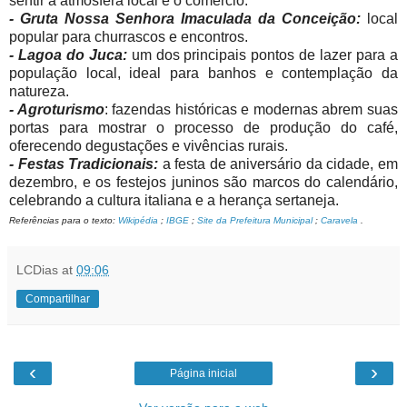
sentir a atmosfera local e o comércio.
- Gruta Nossa Senhora Imaculada da Conceição:
local
popular para churrascos e encontros.
- Lagoa do Juca:
um dos principais pontos de lazer para a
população local, ideal para banhos e contemplação da
natureza.
- Agroturismo
: fazendas históricas e modernas abrem suas
portas para mostrar o processo de produção do café,
oferecendo degustações e vivências rurais.
- Festas Tradicionais:
a festa de aniversário da cidade, em
dezembro, e os festejos juninos são marcos do calendário,
celebrando a cultura italiana e a herança sertaneja.
Referências para o texto:
Wikipédia
;
IBGE
;
Site da Prefeitura Municipal
;
Caravela
.
LCDias
at
09:06
Compartilhar
‹
›
Página inicial