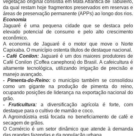
vegetação original consistia em Mata Atlântica de Tabuleiro,
da qual restam hoje fragmentos preservados em reservas e
áreas de preservação permanente (APPs) ao longo dos rios.
Economia
Jaguaré é uma pequena cidade que se destaca pelo
elevado potencial de consumo e pelo alto crescimento
econômico.
A economia de Jaguaré é o motor que move o Norte
Capixaba. O município ostenta títulos de destaque nacional.
- Café Conilon:
Jaguaré é um dos maiores produtores de
Café Conilon (Coffea canephora) do Brasil. A cafeicultura é
altamente tecnológica, utilizando irrigação de precisão e
manejo avançado.
- Pimenta-do-Reino:
o município também se consolidou
como um gigante na produção de pimenta do reino,
ocupando posições de liderança na exportação nacional do
grão.
- Fruticultura:
a diversificação agrícola é forte, com
destaque para o cultivo de mamão e coco.
A Agroindústria está focada no beneficiamento de café e
secagem de grãos.
O Comércio é um setor dinâmico que atende à demanda
das grandes fazendas e da população urbana.