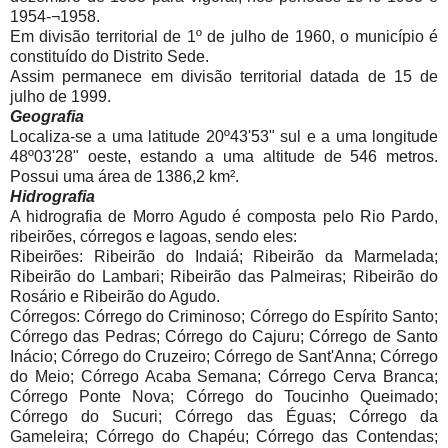
1954-¬1958.
Em divisão territorial de 1º de julho de 1960, o município é
constituído do Distrito Sede.
Assim permanece em divisão territorial datada de 15 de
julho de 1999.
Geografia
Localiza-se a uma latitude 20º43'53" sul e a uma longitude
48º03'28" oeste, estando a uma altitude de 546 metros.
Possui uma área de 1386,2 km².
Hidrografia
A hidrografia de Morro Agudo é composta pelo Rio Pardo,
ribeirões, córregos e lagoas, sendo eles:
Ribeirões: Ribeirão do Indaiá; Ribeirão da Marmelada;
Ribeirão do Lambari; Ribeirão das Palmeiras; Ribeirão do
Rosário e Ribeirão do Agudo.
Córregos: Córrego do Criminoso; Córrego do Espírito Santo;
Córrego das Pedras; Córrego do Cajuru; Córrego de Santo
Inácio; Córrego do Cruzeiro; Córrego de Sant'Anna; Córrego
do Meio; Córrego Acaba Semana; Córrego Cerva Branca;
Córrego Ponte Nova; Córrego do Toucinho Queimado;
Córrego do Sucuri; Córrego das Éguas; Córrego da
Gameleira; Córrego do Chapéu; Córrego das Contendas;