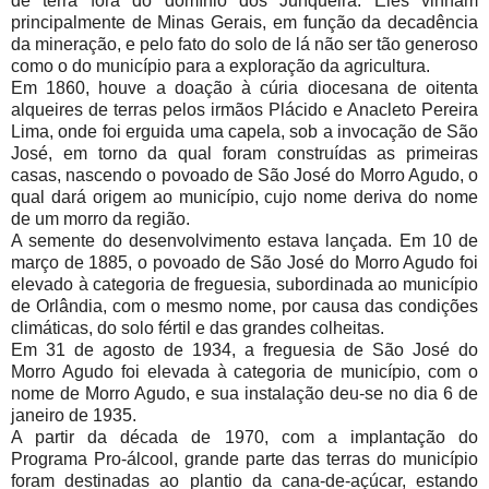
de terra fora do domínio dos Junqueira. Eles vinham
principalmente de Minas Gerais, em função da decadência
da mineração, e pelo fato do solo de lá não ser tão generoso
como o do município para a exploração da agricultura.
Em 1860, houve a doação à cúria diocesana de oitenta
alqueires de terras pelos irmãos Plácido e Anacleto Pereira
Lima, onde foi erguida uma capela, sob a invocação de São
José, em torno da qual foram construídas as primeiras
casas, nascendo o povoado de São José do Morro Agudo, o
qual dará origem ao município, cujo nome deriva do nome
de um morro da região.
A semente do desenvolvimento estava lançada. Em 10 de
março de 1885, o povoado de São José do Morro Agudo foi
elevado à categoria de freguesia, subordinada ao município
de Orlândia, com o mesmo nome, por causa das condições
climáticas, do solo fértil e das grandes colheitas.
Em 31 de agosto de 1934, a freguesia de São José do
Morro Agudo foi elevada à categoria de município, com o
nome de Morro Agudo, e sua instalação deu-se no dia 6 de
janeiro de 1935.
A partir da década de 1970, com a implantação do
Programa Pro-álcool, grande parte das terras do município
foram destinadas ao plantio da cana-de-açúcar, estando