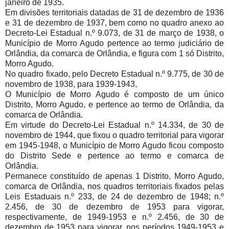
janeiro de 1935.
Em divisões territoriais datadas de 31 de dezembro de 1936
e 31 de dezembro de 1937, bem como no quadro anexo ao
Decreto-Lei Estadual n.º 9.073, de 31 de março de 1938, o
Município de Morro Agudo pertence ao termo judiciário de
Orlândia, da comarca de Orlândia, e figura com 1 só Distrito,
Morro Agudo.
No quadro fixado, pelo Decreto Estadual n.º 9.775, de 30 de
novembro de 1938, para 1939-1943,
O Município de Morro Agudo é composto de um único
Distrito, Morro Agudo, e pertence ao termo de Orlândia, da
comarca de Orlândia.
Em virtude do Decreto-Lei Estadual n.º 14.334, de 30 de
novembro de 1944, que fixou o quadro territorial para vigorar
em 1945-1948, o Município de Morro Agudo ficou composto
do Distrito Sede e pertence ao termo e comarca de
Orlândia.
Permanece constituído de apenas 1 Distrito, Morro Agudo,
comarca de Orlândia, nos quadros territoriais fixados pelas
Leis Estaduais n.º 233, de 24 de dezembro de 1948; n.º
2.456, de 30 de dezembro de 1953 para vigorar,
respectivamente, de 1949-1953 e n.º 2.456, de 30 de
dezembro de 1953 para vigorar, nos períodos 1949-1953 e