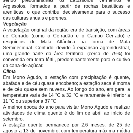
sendo predominantes os Latossolos Vermelhos e
Argissolos, formados a partir de rochas basálticas e
areníticas, o que contribui decisivamente para o sucesso
das culturas anuais e perenes.
Vegetação
A vegetação original da região era de transição, com áreas
de Cerrado (como o Cerradão e o Campo Cerrado) e
resquícios de Mata Atlântica na forma de Mata
Semidecidual. Contudo, devido à expansão agroindustrial,
uma grande parte da área territorial (cerca de 79%) foi
convertida em terra fértil, predominantemente para o cultivo
da cana-de-açúcar.
Clima
Em Morro Agudo, a estação com precipitação é quente,
abafada e de céu quase encoberto; a estação seca é morna
e de céu quase sem nuvens. Ao longo do ano, em geral a
temperatura varia de 14 °C a 32 °C e raramente é inferior a
11 °C ou superior a 37 °C.
A melhor época do ano para visitar Morro Agudo e realizar
atividades de clima quente é do fim de abril ao início de
setembro.
A estação quente permanece por 2,6 meses, de 25 de
agosto a 13 de novembro, com temperatura máxima média