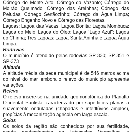
Córrego do Monte Alto; Córrego da Vazante; Córrego do
Moirão Queimado; Córrego das Areinhas; Córrego das
Peludas; Córrego Sertãozinho; Córrego da Água Limpa;
Córrego Engenho Novo e Córrego das Florestas.
Lagoas: Lagoa das Vacas; Lagoa Bonita; Lagoa Mombuca;
Lagoa do Meio; Lagoa do Óleo; Lagoa "Lago Azul"; Lagoa
do Chinha; Três Lagoas; Lagoa Santa Aninha e Lagoa Água
Limpa.
Rodovias
O município é atendido pelas rodovias SP-330; SP-351 e
SP-373
Altitude
A altitude média da sede municipal é de 546 metros acima
do nível do mar, embora o relevo do município apresente
variações.
Relevo
O relevo insere-se na unidade geomorfológica do Planalto
Ocidental Paulista, caracterizado por superfícies planas a
suavemente onduladas (chapadas e interflúvios amplos),
propícias à mecanização agrícola em larga escala.
Solos
Os solos da região são conhecidos por sua fertilidade,