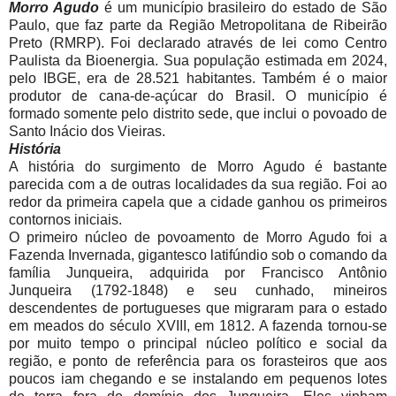
Morro Agudo
é um município brasileiro do estado de São
Paulo, que faz parte da Região Metropolitana de Ribeirão
Preto (RMRP). Foi declarado através de lei como Centro
Paulista da Bioenergia. Sua população estimada em 2024,
pelo IBGE, era de 28.521 habitantes. Também é o maior
produtor de cana-de-açúcar do Brasil. O município é
formado somente pelo distrito sede, que inclui o povoado de
Santo Inácio dos Vieiras.
História
A história do surgimento de Morro Agudo é bastante
parecida com a de outras localidades da sua região. Foi ao
redor da primeira capela que a cidade ganhou os primeiros
contornos iniciais.
O primeiro núcleo de povoamento de Morro Agudo foi a
Fazenda Invernada, gigantesco latifúndio sob o comando da
família Junqueira, adquirida por Francisco Antônio
Junqueira (1792-1848) e seu cunhado, mineiros
descendentes de portugueses que migraram para o estado
em meados do século XVIII, em 1812. A fazenda tornou-se
por muito tempo o principal núcleo político e social da
região, e ponto de referência para os forasteiros que aos
poucos iam chegando e se instalando em pequenos lotes